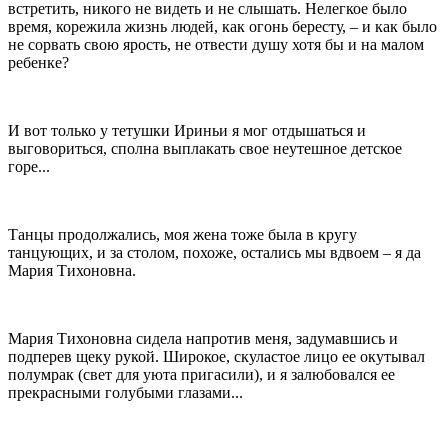
встретить, никого не видеть и не слышать. Нелегкое было
время, корежила жизнь людей, как огонь бересту, – и как было
не сорвать свою ярость, не отвести душу хотя бы и на малом
ребенке?
И вот только у тетушки Ириньи я мог отдышаться и
выговориться, сполна выплакать свое неутешное детское
горе...
Танцы продолжались, моя жена тоже была в кругу
танцующих, и за столом, похоже, остались мы вдвоем – я да
Мария Тихоновна.
Мария Тихоновна сидела напротив меня, задумавшись и
подперев щеку рукой. Широкое, скуластое лицо ее окутывал
полумрак (свет для уюта пригасили), и я залюбовался ее
прекрасными голубыми глазами...