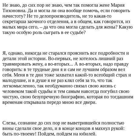
Не знаю, до сих пор не знаю, чем так помогла жене Мария
Тихоновна. Да и могла ли она вообще помочь, если говорить
начистоту? Не то делопроизводитель, не то какая-то
секретарша заочного отделения, а в общем, как говорится, из
малых мира сего, – да что она могла сделать для жены? Какую
такую особую роль сыграть в ее судьбе?
Я, однако, никогда не старался прояснить все подробности и
детали этой истории. Во-первых, не хотелось лишний раз
травмировать жену, а во-вторых... А во-вторых, надо правду
говорить: в те трудные дни я и сам не лучшим образом вел
себя. Меня в те дни тоже захватил какой-то всеобщий страх и
малодушие, и в душе я не раз клял себя за то, что так
легкомысленно, так необдуманно связал свою жизнь с
человеком такой судьбы и тем самым навсегда погубил свою
чистую, свою безупречную биографию, которая по тогдашним
временам открывала передо мною все двери.
Слезы, сознание до сих пор не выветрившейся полностью
вины сделали свое дело, и в конце концов я махнул рукой:
быть по-твоему! Пойдем, пойдем на юбилей.