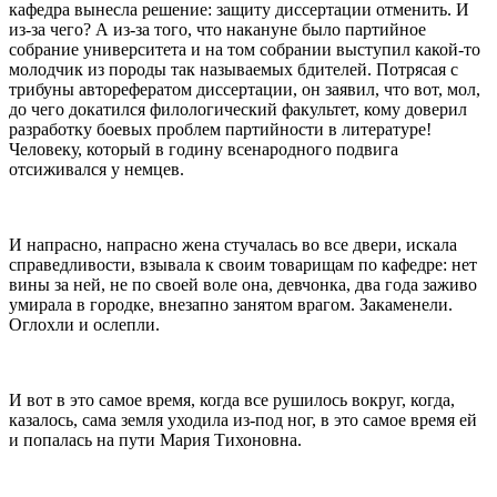
кафедра вынесла решение: защиту диссертации отменить. И
из-за чего? А из-за того, что накануне было партийное
собрание университета и на том собрании выступил какой-то
молодчик из породы так называемых бдителей. Потрясая с
трибуны авторефератом диссертации, он заявил, что вот, мол,
до чего докатился филологический факультет, кому доверил
разработку боевых проблем партийности в литературе!
Человеку, который в годину всенародного подвига
отсиживался у немцев.
И напрасно, напрасно жена стучалась во все двери, искала
справедливости, взывала к своим товарищам по кафедре: нет
вины за ней, не по своей воле она, девчонка, два года заживо
умирала в городке, внезапно занятом врагом. Закаменели.
Оглохли и ослепли.
И вот в это самое время, когда все рушилось вокруг, когда,
казалось, сама земля уходила из-под ног, в это самое время ей
и попалась на пути Мария Тихоновна.