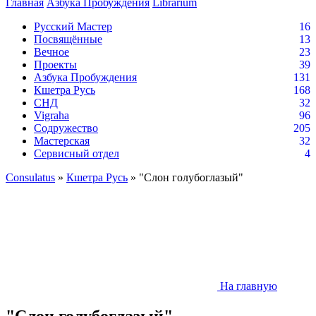
Главная
Азбука Пробуждения
Librarium
Русский Мастер
16
Посвящённые
13
Вечное
23
Проекты
39
Азбука Пробуждения
131
Кшетра Русь
168
СНД
32
Vigraha
96
Содружество
205
Мастерская
32
Сервисный отдел
4
Consulatus
»
Кшетра Русь
» "Слон голубоглазый"
На главную
"Слон голубоглазый"