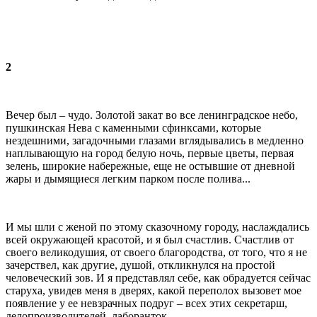
2
Вечер был – чудо. Золотой закат во все ленинградское небо,
пушкинская Нева с каменными сфинксами, которые
нездешними, загадочными глазами вглядывались в медленно
наплывающую на город белую ночь, первые цветы, первая
зелень, широкие набережные, еще не остывшие от дневной
жары и дымящиеся легким парком после полива...
И мы шли с женой по этому сказочному городу, наслаждались
всей окружающей красотой, и я был счастлив. Счастлив от
своего великодушия, от своего благородства, от того, что я не
зачерствел, как другие, душой, откликнулся на простой
человеческий зов. И я представлял себе, как обрадуется сейчас
старуха, увидев меня в дверях, какой переполох вызовет мое
появление у ее невзрачных подруг – всех этих секретарш,
делопроизводителей, лаборанток...