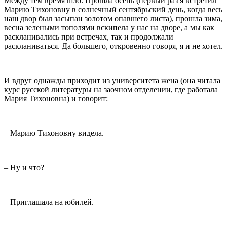
Между тем время шло. Прошла осень (первый раз я встретил
Марию Тихоновну в солнечный сентябрьский день, когда весь
наш двор был засыпан золотом опавшего листа), прошла зима,
весна зелеными тополями вскипела у нас на дворе, а мы как
раскланивались при встречах, так и продолжали
раскланиваться. Да большего, откровенно говоря, я и не хотел.
И вдруг однажды приходит из университета жена (она читала
курс русской литературы на заочном отделении, где работала
Мария Тихоновна) и говорит:
– Марию Тихоновну видела.
– Ну и что?
– Приглашала на юбилей.