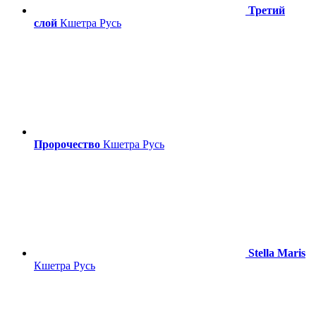
Третий
слой
Кшетра Русь
Пророчество
Кшетра Русь
Stella Maris
Кшетра Русь