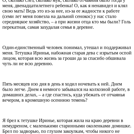
О, сколько слез, сколько мук, сколько отчаяния было тогда у
меня, двенадцатилетнего ребенка! О, как я ненавидел и клял
свою мать! Ведь это из-за нее, из-за ее жадности к работе
(семи лет меня повезла на дальний сенокос) у нас стало
середняцкое хозяйство, – а при жизни отца кто мы были? Голь
перекатная, самая захудалая семья в деревне.
Один-единственный человек понимал, утешал и поддерживал
меня. Тетушка Иринья, набожная старая дева с изрытым оспой
лицом, которая всю жизнь за гроши да за спасибо обшивала
чуть ли не всю деревню.
Пять месяцев изо дня в день я ходил ночевать к ней. Днем
было легче. Днем я немного забывался на колхозной работе, в
домашних делах, – а где спастись, куда убежать от отчаянья
вечером, в кромешную осеннюю темень?
Я брел к тетушке Иринье, которая жила на краю деревни в
немудреном, с маленькими старинными околенками домишке.
Брел по задворью, по глухим закоулкам, чтобы никого не