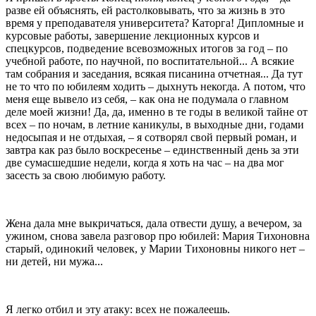
разве ей объяснять, ей растолковывать, что за жизнь в это
время у преподавателя университета? Каторга! Дипломные и
курсовые работы, завершение лекционных курсов и
спецкурсов, подведение всевозможных итогов за год – по
учебной работе, по научной, по воспитательной... А всякие
там собрания и заседания, всякая писанина отчетная... Да тут
не то что по юбилеям ходить – дыхнуть некогда. А потом, что
меня еще вывело из себя, – как она не подумала о главном
деле моей жизни! Да, да, именно в те годы в великой тайне от
всех – по ночам, в летние каникулы, в выходные дни, годами
недосыпая и не отдыхая, – я сотворял свой первый роман, и
завтра как раз было воскресенье – единственный день за эти
две сумасшедшие недели, когда я хоть на час – на два мог
засесть за свою любимую работу.
Жена дала мне выкричаться, дала отвести душу, а вечером, за
ужином, снова завела разговор про юбилей: Мария Тихоновна
старый, одинокий человек, у Марии Тихоновны никого нет –
ни детей, ни мужа...
Я легко отбил и эту атаку: всех не пожалеешь.