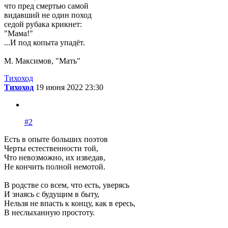
что пред смертью самой
видавший не один поход
седой рубака крикнет:
"Мама!"
...И под копыта упадёт.
М. Максимов, "Мать"
Тихоход
Тихоход
19 июня 2022 23:30
#2
Есть в опыте больших поэтов
Черты естественности той,
Что невозможно, их изведав,
Не кончить полной немотой.
В родстве со всем, что есть, уверясь
И знаясь с будущим в быту,
Нельзя не впасть к концу, как в ересь,
В неслыханную простоту.