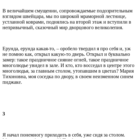
В величайшем смущении, сопровождаемые подозрительным
взглядом швейцара, мы по широкой мраморной лестнице,
устланной коврами, поднялись на второй этаж и вступили в
непривычный, сказочный мир дворцового великолепия.
Ерунда, ерунда какая-то, – оробело твердил я про себя и, уж
не помню как, открыл какую-то дверь. Открыл и буквально
замер: такое праздничное сияние огней, такое праздничное
многолюдье увидел в зале. И кто, кто восседал в центре этого
многолюдья, за главным столом, утопавшим в цветах? Мария
Тихоновна, моя соседка по двору, в своем неизменном синем
пиджаке.
3
Я начал понемногу приходить в себя, уже сидя за столом.