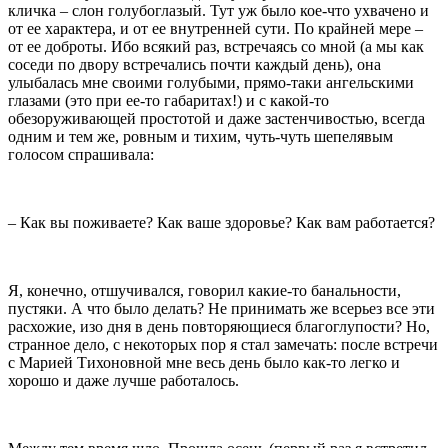
кличка – слон голубоглазый. Тут уж было кое-что ухвачено и
от ее характера, и от ее внутренней сути. По крайней мере –
от ее доброты. Ибо всякий раз, вcтречаясь со мной (а мы как
соседи по двору встречались почти каждый день), она
улыбалась мне своими голубыми, прямо-таки ангельскими
глазами (это при ее-то габаритах!) и с какой-то
обезоруживающей простотой и даже застенчивостью, всегда
одним и тем же, ровным и тихим, чуть-чуть шепелявым
голосом спрашивала:
– Как вы поживаете? Как ваше здоровье? Как вам работается?
Я, конечно, отшучивался, говорил какие-то банальности,
пустяки. А что было делать? Не принимать же всерьез все эти
расхожие, изо дня в день повторяющиеся благоглупости? Но,
странное дело, с некоторых пор я стал замечать: после встречи
с Марией Тихоновной мне весь день было как-то легко и
хорошо и даже лучше работалось.