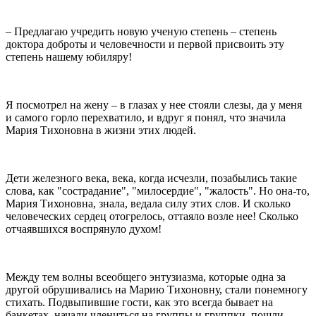
– Предлагаю учредить новую ученую степень – степень
доктора доброты и человечности и первой присвоить эту
степень нашему юбиляру!
Я посмотрел на жену – в глазах у нее стояли слезы, да у меня
и самого горло перехватило, и вдруг я понял, что значила
Мария Тихоновна в жизни этих людей.
Дети железного века, века, когда исчезли, позабылись такие
слова, как "сострадание", "милосердие", "жалость". Но она-то,
Мария Тихоновна, знала, ведала силу этих слов. И сколько
человеческих сердец отогрелось, оттаяло возле нее! Сколько
отчаявшихся воспрянуло духом!
Между тем волны всеобщего энтузиазма, которые одна за
другой обрушивались на Марию Тихоновну, стали понемногу
стихать. Подвыпившие гости, как это всегда бывает на
банкетах, начали члениться на группы и группки, пошли