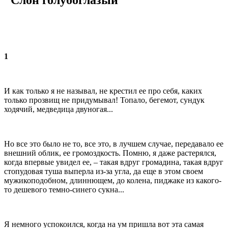
1
И как только я не называл, не крестил ее про себя, каких
только прозвищ не придумывал! Топало, бегемот, сундук
ходячий, медведица двуногая...
Но все это было не то, все это, в лучшем случае, передавало ее
внешний облик, ее громоздкость. Помню, я даже растерялся,
когда впервые увидел ее, – такая вдруг громадина, такая вдруг
стопудовая туша выперла из-за угла, да еще в этом своем
мужикоподобном, длиннющем, до колена, пиджаке из какого-
то дешевого темно-синего сукна...
Я немного успокоился, когда на ум пришла вот эта самая