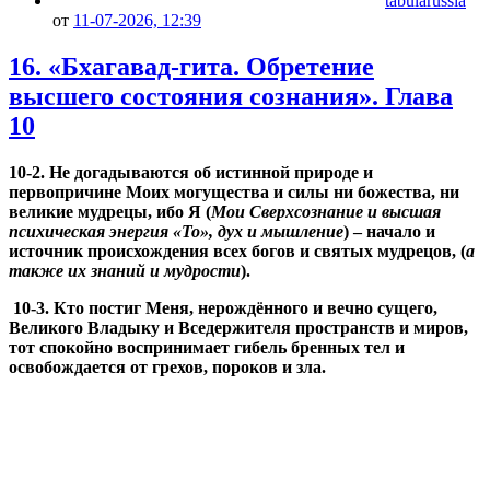
tabularussia
от
11-07-2026, 12:39
16. «Бхагавад-гита. Обретение
высшего состояния сознания». Глава
10
10-2. Не догадываются об истинной природе и
первопричине Моих могущества и силы ни божества, ни
великие мудрецы, ибо Я (
Мои Сверхсознание и высшая
психическая энергия «То», дух и мышление
) – начало и
источник происхождения всех богов и святых мудрецов, (
а
также их знаний и мудрости
).
10-3. Кто постиг Меня, нерождённого и вечно сущего,
Великого Владыку и Вседержителя пространств и миров,
тот спокойно воспринимает гибель бренных тел и
освобождается от грехов, пороков и зла.