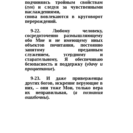
подчиняясь тройным свойствам
(
гун
) и следуя за чувственными
наслаждениями,
снова
вовлекаются
в круговорот
перерождений.
9-22. Любому человеку,
сосредоточенно размышляющему
обо Мне и не имеющему иных
объектов почитания, постоянно
занятому преданным
служением,
усердному и
старательному, Я обеспечиваю
безопасность и поддержку (
удачу и
процветание
).
9-23. И даже приверженцы
других богов, искренне
верующие в
них
, – они тоже Мои, только вера
их
неправильная,
(
а познания
ошибочны
).