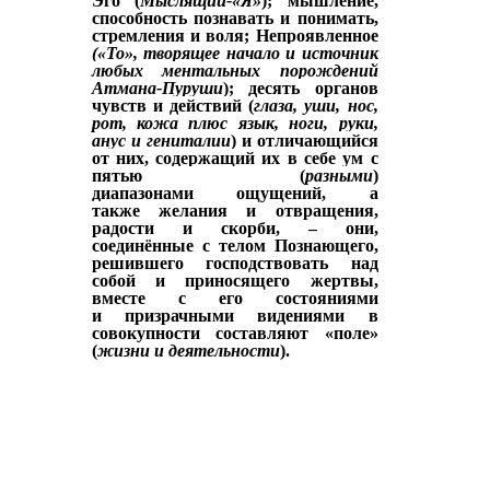
Эго (
Мыслящий-«Я»
); мышление,
способность познавать и
понимать,
стремления и воля; Непроявленное
(«То», творящее начало и источник
любых ментальных порождений
Атмана-Пуруши
); десять органов
чувств и действий (
глаза, уши, нос,
рот, кожа плюс язык, ноги, руки,
анус и гениталии
) и отличающийся
от них, содержащий их в себе ум с
пятью (
разными
)
диапазонами
ощущений, а
также
желания и отвращения,
радости и скорби, – они,
соединённые с телом Познающего,
решившего господствовать над
собой и приносящего жертвы,
вместе с его состояниями
и
призрачными
видениями в
совокупности составляют «поле»
(
жизни и деятельности
).