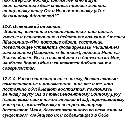
(как Сверхличность); или же те, кто ищут
окончательного блаженства, принося жертвы
священному слогу Ом и Непроявленному («То»,
безличному Абсолюту)?"
12-2. Всевышний ответил:
"Верные, честные и ответственные, спокойные,
умелые и решительные в действиях сознания-Атманы
(Мыслящие-«Я»), которые обрели состояние,
позволяющее управлять формируемым мышлением
иллюзорным (Мыслимым-бытием), познали Меня как
Высочайшего Бога и настойчивы в движении ко Мне,
наиболее дороги Мне и считаются добившимися
совершенства.
12-3, 4. Равно относящиеся ко всему, бесстрастные,
самосознающие и понимающие, они, как и те, кто
постоянно обуздывают восприятия, поклоняясь
вечному звуку Ом и трансцендентному Единому Духу
(наивысшей психической энергии «То»), порождающему
материю, неколебимому и всепроникающему,
достигают Меня, благожелательного ко всем живым
существам, любящего их и содержащего в Себе.