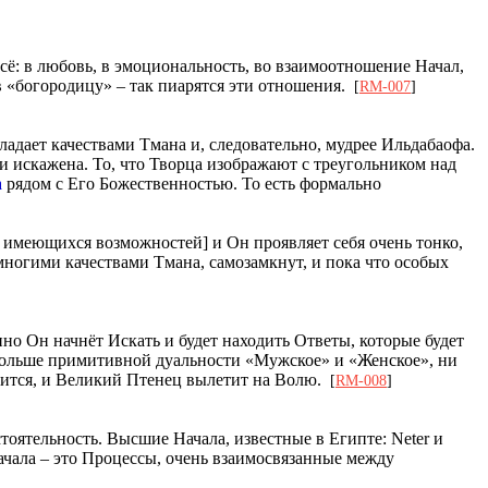
всё: в любовь, в эмоциональность, во взаимоотношение Начал,
 в «богородицу» – так пиарятся эти отношения.
[
RM-007
]
ладает качествами Тмана и, следовательно, мудрее Ильдабаофа.
и искажена. То, что Творца изображают с треугольником над
а
рядом с Его Божественностью. То есть формально
 имеющихся возможностей] и Он проявляет себя очень тонко,
ногими качествами Тмана, самозамкнут, и пока что особых
о Он начнёт Искать и будет находить Ответы, которые будет
а больше примитивной дуальности «Мужское» и «Женское», ни
лупится, и Великий Птенец вылетит на Волю.
[
RM-008
]
тоятельность. Высшие Начала, известные в Египте: Neter и
 Начала – это Процессы, очень взаимосвязанные между