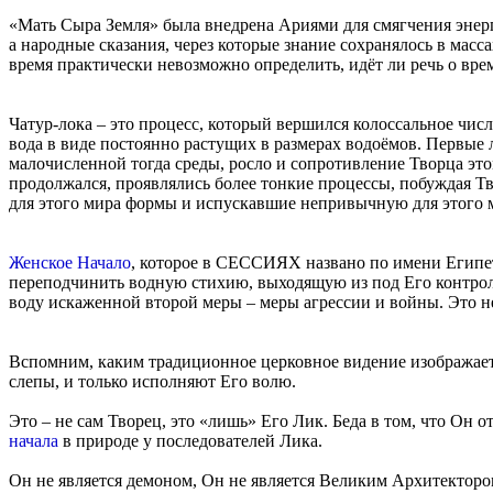
«Мать Сыра Земля» была внедрена Ариями для смягчения энерг
а народные сказания, через которые знание сохранялось в масс
время практически невозможно определить, идёт ли речь о в
Чатур-лока – это процесс, который вершился колоссальное чис
вода в виде постоянно растущих в размерах водоёмов. Первы
малочисленной тогда среды, росло и сопротивление Творца это
продолжался, проявлялись более тонкие процессы, побуждая Т
для этого мира формы и испускавшие непривычную для этого м
Женское Начало
, которое в СЕССИЯХ названо по имени Египе
переподчинить водную стихию, выходящую из под Его контроля
воду искаженной второй меры – меры агрессии и войны. Это не
Вспомним, каким традиционное церковное видение изображает
слепы, и только исполняют Его волю.
Это – не сам Творец, это «лишь» Его Лик. Беда в том, что Он 
начала
в природе у последователей Лика.
Он не является демоном, Он не является Великим Архитектором