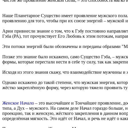
Чистое же проявление женской силы, – это способность мягко
Наше Планетарное Существо имеет проявление мужского пола.
проявлению для того, чтобы при их союзе энергий – мужской и
Арии привнесли знание о том, что к Гэбу постоянно направляе
Гэба (РА), тот прочувствует Его Любовь к этим потокам, напр
Эти потоки энергий были обозначены и переданы образами "Ма
Позже это знание было искажено, само Существо Гэба, – мужс
формы, которые перестали нести в себе ту силу, так как закре
Исходя из этого знания скажу, что взаимодействие мужчины и 
Однако искажено до такой степени, что мужская энергия, котора
жёстко закреплённую форму, через которую тяжело проявить ту
Женское Начало
– это высочайшее и Тончайшее проявление, дос
типа, а Дух – мужского. На самом деле Начал гораздо больше, н
проекцию, так и женскую, жёсткого закрепления в данном вопр
определённая мягкость. Это идёт от Начал, и речь не идёт о ка