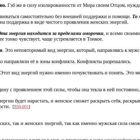
но.
Гэб же в силу изолированности от Мира своим Отцом, нуждал
звиваться самостоятельно без внешней поддержки и помощи.
То 
ана поддержка в виде чистого проявления женских энергий.
Эта энергия находится за пределами оморочки
, и всеми своими
 тонко чувствует, чаще устремляется в Тонкое.
я
. Это неповторимый вид энергии, который, направляясь к муж
ко направляли её в зоны конфликта. Конфликты разрешались.
Этот вид энергий нужно именно почувствовать и понять. Это мягк
ну с проявлением этой силы, чтобы она текла в ней постоянно, 
нергии будет нарастать, и женское сможет раскрыть себя, раскр
ности.
[
RM-001
]
ких, так и женских энергий, так как именно мужская сила сможе