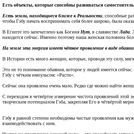
Есть объекты, которые способны развиваться самостоятель
Есть земли, находящиеся ближе к Реальности
, способные ра
чтобы Гэбу начать воспринимать себя более широко, была оказ
В Египте это запечатлено как Богиня
Нут
, в славянстве
Лада
.
находится сейчас. Именно поэтому наша женская половина более
На земле эта энергия имеет чёткое проявление в виде обаяни
В Истории есть много женщин, которые, проводя эту силу, мяг
Это не то понимание обаяния, которое у людей имеется сейчас. 
Гэбу с чётким импульсом: «Расти».
Сейчас она проявлена очень мало. Редко где можно найти женщи
С переходом в четвёртое измерение чистота проявлений этой э
творческим потенциалом Гэба, закрепляя Его в чётвёртой мер
Гэбу в равной степени необходимы чистые проявления как мужс
взаимодействовать с ним.