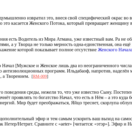
редумышленно извратил это, внеся свой специфический окрас во 
енно это касается Женского Потока, который превращает женщину
ния есть Водитель из Мира Атмана, уже известный вам. Ра не об
ми, а у Творца не только мерность одна-единственная, она ещё 
скажение которой показывает полное отсутствие
Женского Начал
во Начал [Мужское и Женское лишь два из неограниченного числа
ию антиэволюционных программ. Ильдабаоф, напротив, наделён м
й, а Творением.
[
RM-009
]
поведения среды, нежели то, что уже известно Сыну. Постепенн
чнёт проявлять то богатство Начал, что есть в Нём – а это куд
е энергий. Мир будет преображаться, Яйцо треснет, скорлупа об
с дополнительный эфир и тем самым ускорить ваш выход на самос
ак Нетер/Нетрит. Сравните с «aeter» [читается: «этэр»]. Эфир и