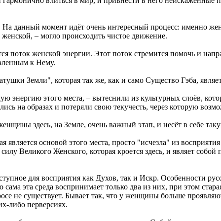
 и гармонично влиться в мир, и привнести в него неискажённые 
 На данный момент идёт очень интересный процесс: именно жен
 женской, – могло происходить чистое движение.
тся поток женской энергии. Этот поток стремится помочь и напр
авленным к Нему.
тушки Земли", которая так же, как и само Существо Гэба, явл
кую энергию этого места, – вытеснили из культурных слоёв, ко
пились на образах и потеряли свою текучесть, через которую воз
женщины здесь, на Земле, очень важный этап, и несёт в себе та
я является основой этого места, просто "исчезла" из восприятия
 силу Великого Женского, которая кроется здесь, и являет собо
тупное для восприятия как Духов, так и Искр. Особенности русск
о сама эта среда воспринимает только два из них, при этом стар
осе не существует. Бывает так, что у женщины больше проявляю
ких-либо перверсиях.