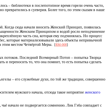
ось – библиотеки в послепотопное время горели очень часто,
о превратились в суеверия. Более того, по этим сказам в наше
той. Когда сюда начали вносить Женский Принцип, появилась
 насыщенности Женским Принципом и водой росло неподчинение
акреплённую часть сна, которая ему подчинялась. Но процесс
ебес, которые материализовывали здесь объекты непривычной
ма этим местом Четвёртой Меры.
[
RM-008
]
ных потоков. Последний Всемирный Потоп – попытка Творца
 и переносить то, что она помнит, то есть попытка сделать
нгелы – его служебные духи, по той же традиции, совершенно
носителем мужского начала, отсюда такое неприятие
женского
 чьё начало не подвергается сомнению. Лик Гэба совпадает с