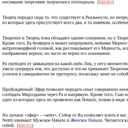
носимыми энергиями творческого потенциала.
[
RM-001
]
Творец передал сюда то, что существует в Реальности, но неп
из которых здесь присутствует всего два, и то намёком, особ
Творение и Творец пока обладают одним сознанием, но у Творе
Кроме того, Ра безмерен и может оперировать любыми Мерностя
антропоморфной головой, как раз показывает его Мерность, и
изображение верное, но часто не верно его понимание.
Ра свободен от замыкания на какой-либо Лик, у него множест
умело оперируя тем, что доступно и что не прививает Творен
успехов в саморазвитии не претерпел, поскольку занят не собо
Пробуждённый Эфир позволит передать опыт совершенно иного 
сообщать Мироздание через Ра и напрямую. Кроме того, Сын на
одно из которых здесь не проявлено как Начало, только в вид
На латыни «эфир» – «aeter», Собор от Ra позволяет влить в ва
Netrit означают Мужское Начало и
Женское Начало
. Читаются к
собой.
[
RM-015
]