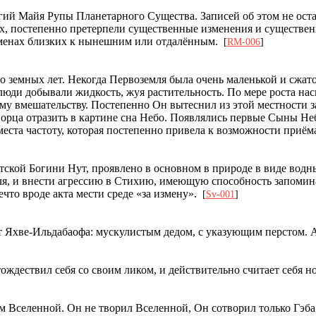
ий Майя Рупы Планетарного Существа. Записей об этом не остал
ах, постепенно претерпели существенные изменения и существенн
ременах близких к нынешним или отдалённым.
[
RM-006
]
ло земных лет. Некогда Первоземля была очень маленькой и сжа
е люди добывали жидкость, жуя растительность. По мере роста
му вмешательству. Постепенно Он вытеснил из этой местности з
ворца отразить в картине сна Небо. Появлялись первые Сыны Н
еста частоту, которая постепенно привела к возможности приё
тской Богини Нут, проявлено в основном в природе в виде вод
, и внести агрессию в Стихию, имеющую способность запоминать
что вроде акта мести среде «за измену».
[
Sv-001
]
 Яхве-Ильдабаофа: мускулистым дедом, с указующим перстом. А
отождествил себя со своим ликом, и действительно считает себя 
 Вселенной. Он не творил Вселенной, Он сотворил только Гэба,