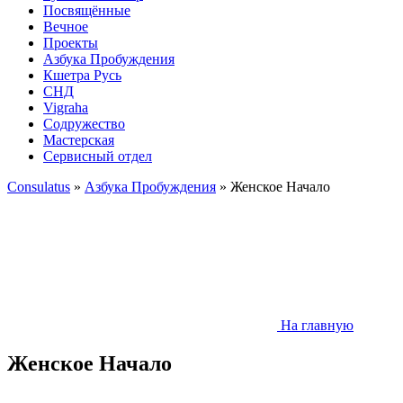
Посвящённые
Вечное
Проекты
Азбука Пробуждения
Кшетра Русь
СНД
Vigraha
Содружество
Мастерская
Сервисный отдел
Consulatus
»
Азбука Пробуждения
» Женское Начало
На главную
Женское Начало