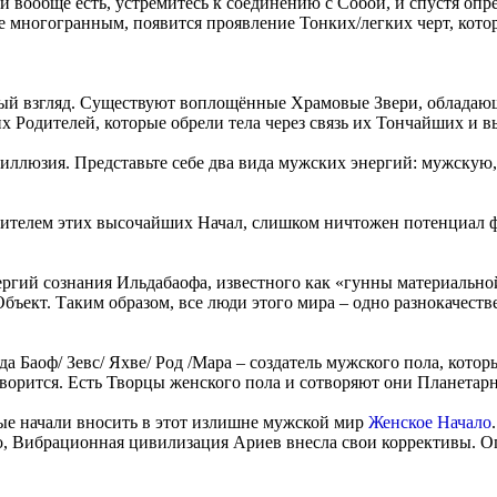
и вообще есть, устремитесь к соединению с Собой, и спустя оп
ее многогранным, появится проявление Тонких/легких черт, кот
рвый взгляд. Существуют воплощённые Храмовые Звери, облада
 Родителей, которые обрели тела через связь их Тончайших и 
ие, иллюзия. Представьте себе два вида мужских энергий: мужск
ся носителем этих высочайших Начал, слишком ничтожен потенциа
нергий сознания Ильдабаофа, известного как «гунны материальн
 Объект. Таким образом, все люди этого мира – одно разнокачест
да Баоф/ Зевс/ Яхве/ Род /Мара – создатель мужского пола, кот
отворится. Есть Творцы женского пола и сотворяют они Планетар
ые начали вносить в этот излишне мужской мир
Женское Начало
о, Вибрационная цивилизация Ариев внесла свои коррективы. О