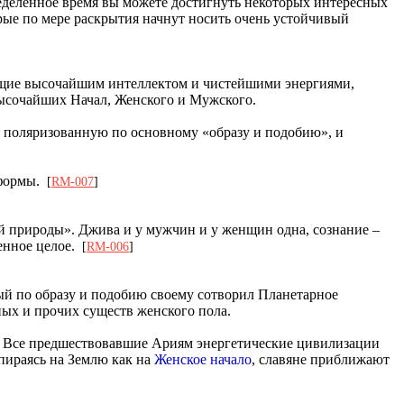
ределённое время вы можете достигнуть некоторых интересных
орые по мере раскрытия начнут носить очень устойчивый
ющие высочайшим интеллектом и чистейшими энергиями,
высочайших Начал, Женского и Мужского.
ую, поляризованную по основному «образу и подобию», и
л формы.
[
RM-007
]
ой природы». Джива и у мужчин и у женщин одна, сознание –
венное целое.
[
RM-006
]
орый по образу и подобию своему сотворил Планетарное
ных и прочих существ женского пола.
. Все предшествовавшие Ариям энергетические цивилизации
пираясь на Землю как на
Женское начало
, славяне приближают