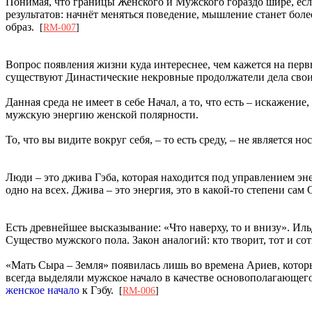
Понимая, что границы Женского и Мужского гораздо шире, есл
результатов: начнёт меняться поведение, мышление станет бол
образ.
[
RM-007
]
Вопрос появления жизни куда интереснее, чем кажется на пе
существуют Династические некровные продолжатели дела своих
Данная среда не имеет в себе Начал, а то, что есть – искажен
мужскую энергию женской полярности.
То, что вы видите вокруг себя, – то есть среду, – не являет
Люди – это джива Гэба, которая находится под управлением э
одно на всех. Джива – это энергия, это в какой-то степени сам
Есть древнейшее высказывание: «Что наверху, то и внизу». Иль
Существо мужского пола. Закон аналогий: кто творит, тот и с
«Мать Сыра – Земля» появилась лишь во времена Ариев, котор
всегда выделяли мужское начало в качестве основополагающег
женское начало
к Гэбу.
[
RM-006
]