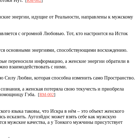
потоки Нут.
[
RM-002
]
ские энергии, идущие от Реальности, направлены к мужскому
авляется с огромной Любовью. Тот, кто настроится на Исток
яется основными энергиями, способствующими восхождению.
торые переносили информацию, а женские энергии обратили в
можно взаимодействовать с ними.
кую Силу Любви, которая способна изменить само Пространство.
 сознания, а женская потеряла свою текучесть и приобрела
й помощницу Гэба.
[
RM-002
]
ого языка таковы, что Искра в нём – это объект женского
аясь исказить. Аугоэйдос может взять себе как мужскую
тся мужские качества, а у Тонкого мужчины присутствует