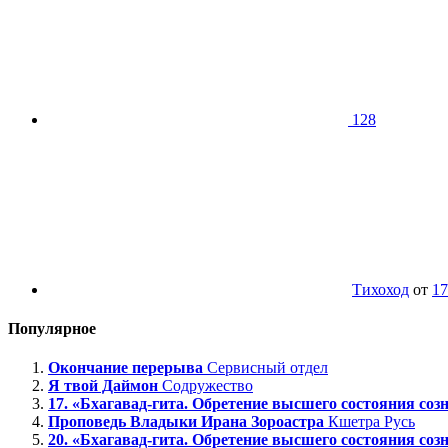
128
Тихоход
от
17
Популярное
Окончание перерыва
Сервисный отдел
Я твой Даймон
Содружество
17. «Бхагавад-гита. Обретение высшего состояния созн
Проповедь Владыки Ирана Зороастра
Кшетра Русь
20. «Бхагавад-гита. Обретение высшего состояния созн