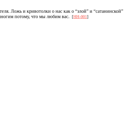
еля. Ложь и кривотолки о нас как о “злой” и “сатанинской”
многим потому, что мы любим вас.
[
HH-001
]