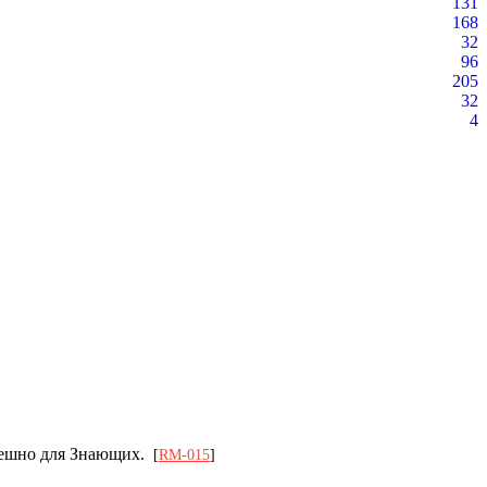
131
168
32
96
205
32
4
спешно для Знающих.
[
RM-015
]