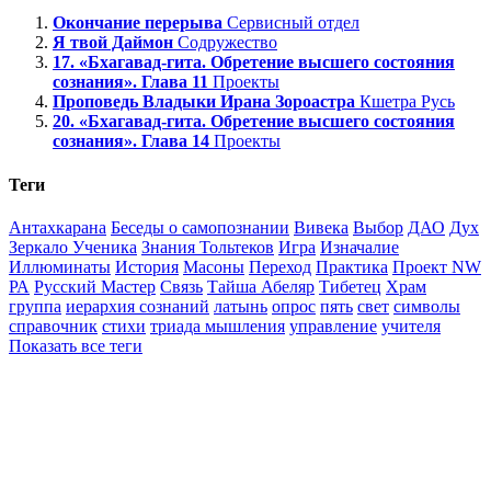
Окончание перерыва
Сервисный отдел
Я твой Даймон
Содружество
17. «Бхагавад-гита. Обретение высшего состояния
сознания». Глава 11
Проекты
Проповедь Владыки Ирана Зороастра
Кшетра Русь
20. «Бхагавад-гита. Обретение высшего состояния
сознания». Глава 14
Проекты
Теги
Антахкарана
Беседы о самопознании
Вивека
Выбор
ДАО
Дух
Зеркало Ученика
Знания Тольтеков
Игра
Изначалие
Иллюминаты
История
Масоны
Переход
Практика
Проект NW
РА
Русский Мастер
Связь
Тайша Абеляр
Тибетец
Храм
группа
иерархия сознаний
латынь
опрос
пять
свет
символы
справочник
стихи
триада мышления
управление
учителя
Показать все теги