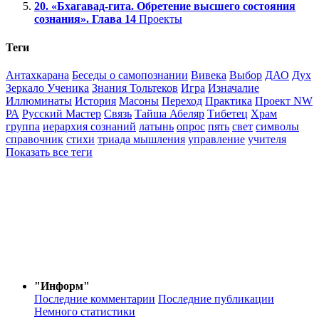
20. «Бхагавад-гита. Обретение высшего состояния
сознания». Глава 14
Проекты
Теги
Антахкарана
Беседы о самопознании
Вивека
Выбор
ДАО
Дух
Зеркало Ученика
Знания Тольтеков
Игра
Изначалие
Иллюминаты
История
Масоны
Переход
Практика
Проект NW
РА
Русский Мастер
Связь
Тайша Абеляр
Тибетец
Храм
группа
иерархия сознаний
латынь
опрос
пять
свет
символы
справочник
стихи
триада мышления
управление
учителя
Показать все теги
"Информ"
Последние комментарии
Последние публикации
Немного статистики