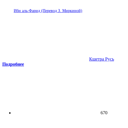
Ибн аль-Фарид (Перевод З. Миркиной)
Кшетра Русь
Подробнее
670