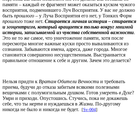
памяти – каждый ее фрагмент может оказаться куском чужого
восприятия, подменившего Луч Восприятия. У вас не должно
быть
прошлого
– у Луча Восприятия его нет, у Тонких Форм
прошлого
тоже нет.
Стирается личная история – стирается
и эгоцентризм, который вращается только вокруг мнимой
истории, записываемой из чувства собственной важности
.
Это не то же самое, что уничтожение памяти, хотя после
пересмотра многие важные куски просто вываливаются из
сознания. Забываются имена, адреса, даже города. Многое
становится совершенно несущественным. Выстраивается
правильное отношение к себе и другим. Зачем это делается?
Нельзя придти к
Вратам Обители Вечности
и требовать
приема, будучи до отказа забитым всякими полезными
вещичками c полумогильным душком. Готов
умереть в Духе
?
Умри и приходи. Опустошись. Стучись, пока не докажешь
себе, что ты
мертв
и нуждаешься в
Жизни
. По-другому
никогда не было и никогда не будет.
[
Sv-004
]