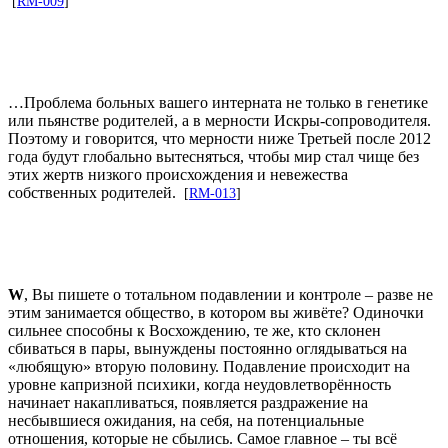
[
RM-009
]
…Проблема больных вашего интерната не только в генетике
или пьянстве родителей, а в мерности Искры-сопроводителя.
Поэтому и говорится, что мерности ниже Третьей после 2012
года будут глобально вытесняться, чтобы мир стал чище без
этих жертв низкого происхождения и невежества
собственных родителей.
[
RM-013
]
W
, Вы пишете о тотальном подавлении и контроле – разве не
этим занимается общество, в котором вы живёте? Одиночки
сильнее способны к Восхождению, те же, кто склонен
сбиваться в пары, вынуждены постоянно оглядываться на
«любящую» вторую половину. Подавление происходит на
уровне капризной психики, когда неудовлетворённость
начинает накапливаться, появляется раздражение на
несбывшиеся ожидания, на себя, на потенциальные
отношения, которые не сбылись. Самое главное – ты всё