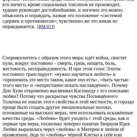
кто ничего, кроме социальных токсинов не производит,
худшие руководят достойнейшими, и логично это можно
объяснить и оправдать, назвав это положение «системой
сдержек и противовесов»; чувственно же это никак не
оправдывается.
[
RM-013
]
Соприкоснитесь с образом этого мира: идёт война, свистят
пули, вокруг постоянно – смерть, грязь, нищета, боль,
жестокость, несправедливость. И при этом голос Элиты
постоянно транслирует: «нужно научиться любить» и
«принимать это место таким, какое оно есть», «быть частью
этого места» и «непрестанно искать наслаждение». Почему
Дон Хуан откровенно высмеивал Кастанеду с его поисками
любви? Потому что раскрытые чувства Посвящённого
Тольтека не нашли этого свойства в этой местности, и гораздо
проще было создать другие эмоциональные потоки,
основанные на высоких мерах, чем использовать искажённые
качества среды. «Любовь» будет уходить с этой среды, как и
первые три меры, поскольку неверно понятая Творцом Идея
Любви выразилась через «любовь» к Материи в любом её
проявлении, будь то «любовь» чёрной Клетки к себе или