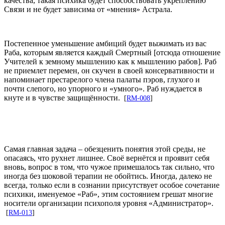
качества, такая психика будет способствовать укреплению
Связи и не будет зависима от «мнения» Астрала.
Постепенное уменьшение амбиций будет выжимать из вас
Раба, которым является каждый Смертный [отсюда отношение
Учителей к земному мышлению как к мышлению рабов]. Раб
не приемлет перемен, он скучен в своей консервативности и
напоминает престарелого члена палаты пэров, глухого и
почти слепого, но упорного и «умного». Раб нуждается в
кнуте и в чувстве защищённости.
[
RM-008
]
Самая главная задача – обезценить понятия этой среды, не
опасаясь, что рухнет лишнее. Своё вернётся и проявит себя
вновь, вопрос в том, что чужое примешалось так сильно, что
иногда без шоковой терапии не обойтись. Иногда, далеко не
всегда, только если в сознании присутствует особое сочетание
психики, именуемое «Раб», этим состоянием грешат многие
носители организации психополя уровня «Администратор».
[
RM-013
]