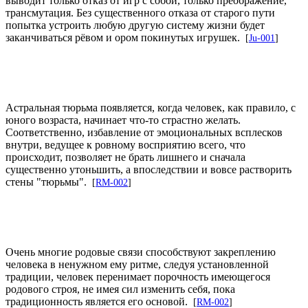
выводит только отказ от игр с собой, только преображение,
трансмутация. Без существенного отказа от старого пути
попытка устроить любую другую систему жизни будет
заканчиваться рёвом и ором покинутых игрушек.
[
Ju-001
]
Астральная тюрьма появляется, когда человек, как правило, с
юного возраста, начинает что-то страстно желать.
Соответственно, избавление от эмоциональных всплесков
внутри, ведущее к ровному восприятию всего, что
происходит, позволяет не брать лишнего и сначала
существенно утоньшить, а впоследствии и вовсе растворить
стены "тюрьмы".
[
RM-002
]
Очень многие родовые связи способствуют закреплению
человека в ненужном ему ритме, следуя установленной
традиции, человек перенимает порочность имеющегося
родового строя, не имея сил изменить себя, пока
традиционность является его основой.
[
RM-002
]