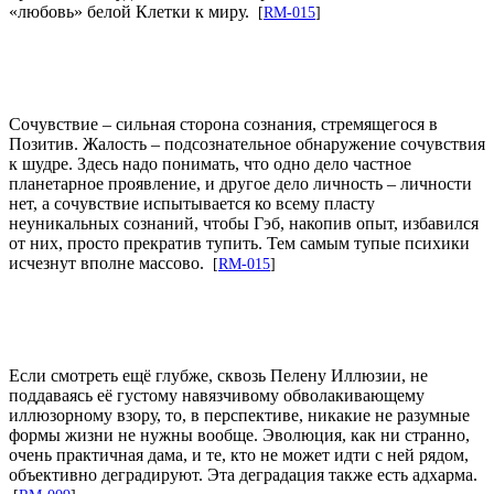
«любовь» белой Клетки к миру.
[
RM-015
]
Сочувствие – сильная сторона сознания, стремящегося в
Позитив. Жалость – подсознательное обнаружение сочувствия
к шудре. Здесь надо понимать, что одно дело частное
планетарное проявление, и другое дело личность – личности
нет, а сочувствие испытывается ко всему пласту
неуникальных сознаний, чтобы Гэб, накопив опыт, избавился
от них, просто прекратив тупить. Тем самым тупые психики
исчезнут вполне массово.
[
RM-015
]
Если смотреть ещё глубже, сквозь Пелену Иллюзии, не
поддаваясь её густому навязчивому обволакивающему
иллюзорному взору, то, в перспективе, никакие не разумные
формы жизни не нужны вообще. Эволюция, как ни странно,
очень практичная дама, и те, кто не может идти с ней рядом,
объективно деградируют. Эта деградация также есть адхарма.