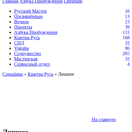
Главная
Азбука Пробуждения
Librarium
Русский Мастер
16
Посвящённые
13
Вечное
23
Проекты
39
Азбука Пробуждения
131
Кшетра Русь
168
СНД
32
Vigraha
96
Содружество
205
Мастерская
32
Сервисный отдел
4
Consulatus
»
Кшетра Русь
» Лишнее
На главную
Лишнее