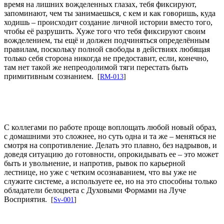
время на лишних вожделенных глазах, тебя фиксируют,
запоминают, чем ты занимаешься, с кем и как говоришь, куда
ходишь – происходит создание личной истории вместо того,
чтобы её разрушить. Хуже того что тебя фиксируют своим
вожделением, ты ещё и должен подчиняться определённым
правилам, поскольку полной свободы в действиях любящая
только себя сторона никогда не предоставит, если, конечно,
там нет такой же непреодолимой тяги перестать быть
примитивным сознанием.
[
RM-013
]
С коллегами по работе проще воплощать любой новый образ,
с домашними это сложнее, но суть одна и та же – меняться не
смотря на сопротивление. Делать это плавно, без надрывов, и
доведя ситуацию до готовности, опрокидывать ее – это может
быть и увольнение, и напротив, рывок по карьерной
лестнице, но уже с четким осознаванием, что вы уже не
служите системе, а используете ее, но на это способны только
обладатели белоцвета с Духовыми Формами на Луче
Восприятия.
[
Sv-001
]