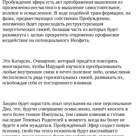
Пробуждение эфира есть акт преображения мышления из
приземленно-несчастного в мышление самостоятельное,
волевое и осмысленное. В ходе подобной трансформации, на
фазах, предшествующих собственно Пробуждению,
неизменно будет происходить реструктуризация
энергетических связей, большая часть из которых будет
разомкнута с целью прекратить откровенно профанское
воздействие на потенциального Неофита.
Это Катарсис, Очищение, который придётся повторять
многократно, чтобы Ищущий научился преобразовывать
любые внутренние связи в нечто полезное либо, осмысливая
бесполезность ряда горизонтальных связей, размыкать их,
освобождая себя от постороннего влияния.
Заодно будет нарастать опыт опускания на свое персональное
Дно, что, будучи совершаемо осмысленно, начнёт вносить в
него более тонкие Импульсы, тем самым изменяя и готовя
наследие Теневых Родителей к моменту, когда вы более не
будете в нём нуждаться. Пробуждённый Эфир создаст новую
психику, свойства этого психополя будут высочайшего