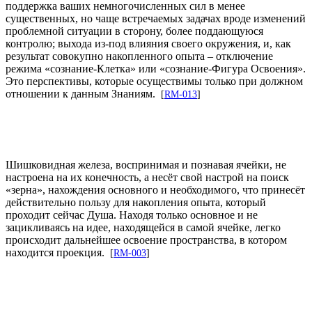
поддержка ваших немногочисленных сил в менее
существенных, но чаще встречаемых задачах вроде изменений
проблемной ситуации в сторону, более поддающуюся
контролю; выхода из-под влияния своего окружения, и, как
результат совокупно накопленного опыта – отключение
режима «сознание-Клетка» или «сознание-Фигура Освоения».
Это перспективы, которые осуществимы только при должном
отношении к данным Знаниям.
[
RM-013
]
Шишковидная железа, воспринимая и познавая ячейки, не
настроена на их конечность, а несёт свой настрой на поиск
«зерна», нахождения основного и необходимого, что принесёт
действительно пользу для накопления опыта, который
проходит сейчас Душа. Находя только основное и не
зацикливаясь на идее, находящейся в самой ячейке, легко
происходит дальнейшее освоение пространства, в котором
находится проекция.
[
RM-003
]