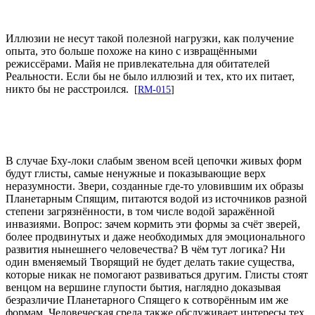
Иллюзии не несут такой полезной нагрузки, как получение
опыта, это больше похоже на кино с извращёнными
режиссёрами. Майя не привлекательна для обитателей
Реальности. Если бы не было иллюзий и тех, кто их питает,
никто бы не расстроился.
[
RM-015
]
В случае Бху-локи слабым звеном всей цепочки живых форм
будут глисты, самые ненужные и показывающие верх
неразумности. Звери, созданные где-то уловившим их образы
Планетарным Спящим, питаются водой из источников разной
степени загрязнённости, в том числе водой заражённой
инвазиями. Вопрос: зачем кормить эти формы за счёт зверей,
более продвинутых и даже необходимых для эмоционального
развития нынешнего человечества? В чём тут логика? Ни
один вменяемый Творящий не будет делать такие существа,
которые никак не помогают развиваться другим. Глисты стоят
венцом на вершине глупости бытия, наглядно доказывая
безразличие Планетарного Спящего к сотворённым им же
формам. Человеческая среда также обслуживает интересы тех,