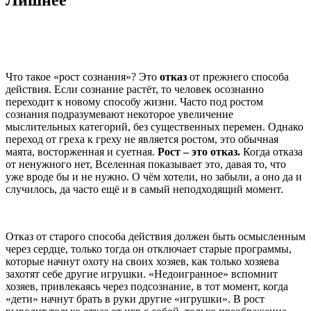
Что такое «рост сознания»? Это
отказ
от прежнего способа
действия. Если сознание растёт, то человек осознанно
переходит к новому способу жизни. Часто под ростом
сознания подразумевают некоторое увеличение
мыслительных категорий, без существенных перемен. Однако
переход от греха к греху не является ростом, это обычная
маята, восторженная и суетная.
Рост – это отказ.
Когда отказа
от ненужного нет, Вселенная показывает это, давая то, что
уже вроде бы и не нужно. О чём хотели, но забыли, а оно да и
случилось, да часто ещё и в самый неподходящий момент.
Отказ от старого способа действия должен быть осмысленным
через сердце, только тогда он отключает старые программы,
которые начнут охоту на своих хозяев, как только хозяева
захотят себе другие игрушки. «Недоигранное» вспомнит
хозяев, привлекаясь через подсознание, в тот момент, когда
«дети» начнут брать в руки другие «игрушки». В рост