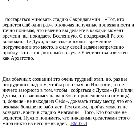
- постараться миновать стадию Сакридагамин – «Тот, кто
вернётся ещё один раз», отключая ненужные привязанности и
точно понимая, что именно вы делаете в каждый момент
времени: вы покидаете Вселенную. С поддержкой Ра это
возможно. Те Духи, в чьи задачи входит временное
погружение в это место, в силу своей задачи непременно
пройдут этот этап, который в случае Ученичества известен
как Архатство.
Для обычных сознаний это очень трудный этап, но, раз вы
потрудились над тем, чтобы растечься по Иллюзии, то нет
ничего зазорного в том, чтобы «собраться с Духом» (Ра и/или
Духом, отозвавшимся на ваш Зов и пришедшим на помощь),
и, больше «не выходя из Себя», доказать этому месту, что его
реклама больше не работает. Тем самым, пройдя момент не
возврата, войти в стадию Анагамин – Того, Кто больше не
вернётся. Нужно понимать, что никакими средствами этого
мира никто из него не выйдет.
[
RM-007
]