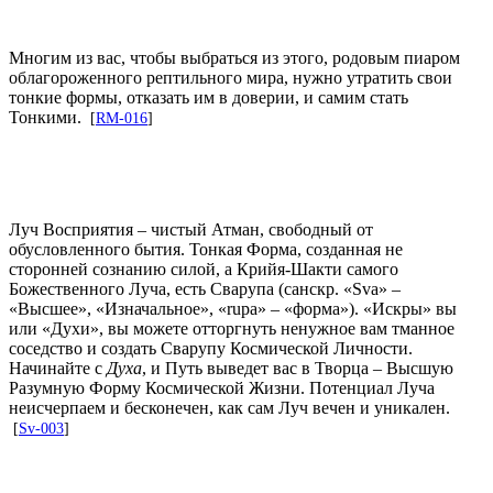
Многим из вас, чтобы выбраться из этого, родовым пиаром
облагороженного рептильного мира, нужно утратить свои
тонкие формы, отказать им в доверии, и самим стать
Тонкими.
[
RM-016
]
Луч Восприятия – чистый Атман, свободный от
обусловленного бытия. Тонкая Форма, созданная не
сторонней сознанию силой, а Крийя-Шакти самого
Божественного Луча, есть Сварупа (санскр. «Sva» –
«Высшее», «Изначальное», «rupa» – «форма»). «Искры» вы
или «Духи», вы можете отторгнуть ненужное вам тманное
соседство и создать Сварупу Космической Личности.
Начинайте с
Духа
, и Путь выведет вас в Творца – Высшую
Разумную Форму Космической Жизни. Потенциал Луча
неисчерпаем и бесконечен, как сам Луч вечен и уникален.
[
Sv-003
]