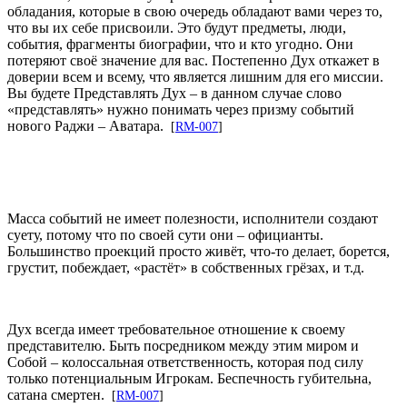
обладания, которые в свою очередь обладают вами через то,
что вы их себе присвоили. Это будут предметы, люди,
события, фрагменты биографии, что и кто угодно. Они
потеряют своё значение для вас. Постепенно Дух откажет в
доверии всем и всему, что является лишним для его миссии.
Вы будете Представлять Дух – в данном случае слово
«представлять» нужно понимать через призму событий
нового Раджи – Аватара.
[
RM-007
]
Масса событий не имеет полезности, исполнители создают
суету, потому что по своей сути они – официанты.
Большинство проекций просто живёт, что-то делает, борется,
грустит, побеждает, «растёт» в собственных грёзах, и т.д.
Дух всегда имеет требовательное отношение к своему
представителю. Быть посредником между этим миром и
Собой – колоссальная ответственность, которая под силу
только потенциальным Игрокам. Беспечность губительна,
сатана смертен.
[
RM-007
]