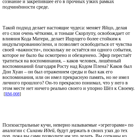
сознание и закрепившее его в прочных узких рамках
подчинённости среде.
Такой подход делает настоящие чудеса: меняет Яйцо, делая
его слои очень чёткими, и тоньше Скорлупу, освобождает от
влияния Кода Матери, делает Ищущего более стойким к
индульгированию/лени, и позволяет освободиться от чувства
своей «важности», поскольку не остаётся ни одного события,
которое не было бы осмотрено и обезценено. Эфир перестаёт
тратиться на воспоминания, – каков человек, лишённый
воспоминаний благодаря Росту над Кодом Плена? Каков был
Дон Хуан – он был отражением среды и был как его
воспоминания, или он имел прекрасную память, но не имел
личного прошлого? Он-то прекрасно понимал, что у него в
этом месте нет ничего реально своего и упорно Шёл к Своему.
[
RM-008
]
Психоастральные кучи, неверно называемые «эгрегорами» по
аналогии с
Силами Идей
, будут держать в своих узах до тех
пор, пока вы сами позволите им это делать. Вы сотканы из