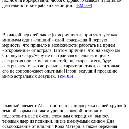
полном игнорировании любого здравого смысла и попыток
деятельности вне рабских амбиций.
[
RM-009
]
В каждой верхней чакре [семеричности] присутствует как
минимум один «лишний» слой, содержащий первую
мерность, что привело к возможности работать на приём
«откровений» от астрала. В этом причина, что на какую бы
Старшую чакру/меру не настраивался человек в целях
раскрытия новых возможностей, он, скорее всего, будет
раскрывать только астральные характеристики, если только
его не сопровождает опытный Игрок, ведущий проекцию
мимо астральных ловушек.
[
RM-014
]
Главный элемент Alta – постоянная поддержка вашей хрупкой
земной формы на таком уровне, каковой позволит
подготовить вас к очень сложным операциям: выносу
теневых ядер из психики, иначе именуемый сливом Дна;
освобождение от влияния Кода Матери; а также бережная