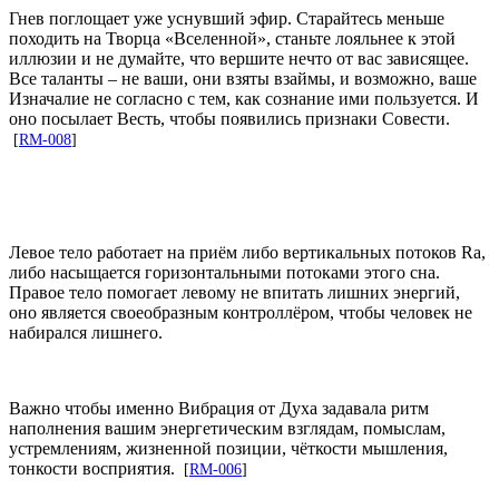
Гнев поглощает уже уснувший эфир. Старайтесь меньше
походить на Творца «Вселенной», станьте лояльнее к этой
иллюзии и не думайте, что вершите нечто от вас зависящее.
Все таланты – не ваши, они взяты взаймы, и возможно, ваше
Изначалие не согласно с тем, как сознание ими пользуется. И
оно посылает Весть, чтобы появились признаки Совести.
[
RM-008
]
Левое тело работает на приём либо вертикальных потоков Ra,
либо насыщается горизонтальными потоками этого сна.
Правое тело помогает левому не впитать лишних энергий,
оно является своеобразным контроллёром, чтобы человек не
набирался лишнего.
Важно чтобы именно Вибрация от Духа задавала ритм
наполнения вашим энергетическим взглядам, помыслам,
устремлениям, жизненной позиции, чёткости мышления,
тонкости восприятия.
[
RM-006
]