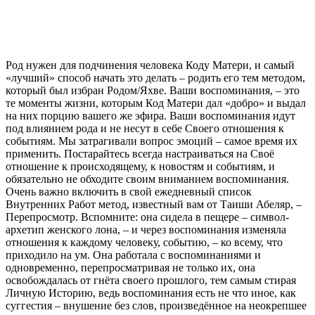
Род нужен для подчинения человека Коду Матери, и самый
«лучший» способ начать это делать – родить его тем методом,
который был избран Родом/Яхве. Ваши воспоминания, – это
те моменты жизни, которым Код Матери дал «добро» и выдал
на них порцию вашего же эфира. Ваши воспоминания идут
под влиянием рода и не несут в себе Своего отношения к
событиям. Мы затрагивали вопрос эмоций – самое время их
применить. Постарайтесь всегда настраиваться на Своё
отношение к происходящему, к новостям и событиям, и
обязательно не обходите своим вниманием воспоминания.
Очень важно включить в свой ежедневный список
Внутренних Работ метод, известный вам от Таиши Абеляр, –
Перепросмотр. Вспомните: она сидела в пещере – символ-
архетип женского лона, – и через воспоминания изменяла
отношения к каждому человеку, событию, – ко всему, что
приходило на ум. Она работала с воспоминаниями и
одновременно, перепросматривая не только их, она
освобождалась от гнёта своего прошлого, тем самым стирая
Личную Историю, ведь воспоминания есть не что иное, как
суггестия – внушение без слов, произведённое на неокрепшее