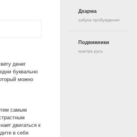
Дхарма
азбука пробуждения
Подвижники
кшетра русь
вету денег
родни буквально
 который можно
, тем самым
острастным
нает двигаться к
дите в себе