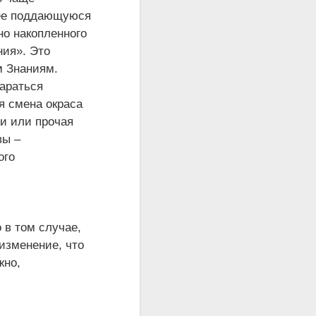
лее поддающуюся
но накопленного
ния». Это
м Знаниям.
караться
я смена окраса
ги или прочая
вы –
ого
 в том случае,
изменение, что
жно,