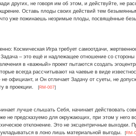
ради других, не говоря им об этом, и действуйте, не ра
ощрение. Оставь плоды своих действий тем безымянным
 что уже пожинаешь незримые плоды, посвящённые бе
енно: Космическая Игра требует самоотдачи, жертвенно
. Задача – это ещё и надлежащее отношение со стороны
влечения в «важный» проект пытаются создать эгоцентр
торые всегда рассчитывают на чаевые в виде известнос
 не официант, и Он отличает Задачу от суеты, не допуск
ету в проекции.
[
RM-007
]
ачинает лучше слышать Себя, начинает действовать со
же не предсказуемо для окружающих, при этом у него вс
ихическое отклонение. Это не эксцентричные выходки. П
 укладываться в лоно лишь материальной выгоды.
[
RM-