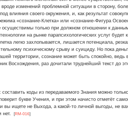
 вроде изменений проблемной ситуации в сторону, бо
под влияния своего окружения, и, как результат совокуп
режима «сознание-Клетка» или «сознание-Фигура Освое
е осуществимы только при должном отношении к данны
технологии на рынке парапсихологических услуг будет 
етка легко захлопывается, лишается потенциала, резка
ительному психическому срыву и суициду. Но пока день
ашей территории, сознание может быть спокойно, ведь 
ик Восхождения, раз дочитали труднейший текст до эт
 составить коды из передаваемого Знания можно только
поверит букве Учения, и при этом начисто отметёт само
и вы ищете не Выхода, а какой-то личной выгоды, не ва
и нет.
[
RM-016
]