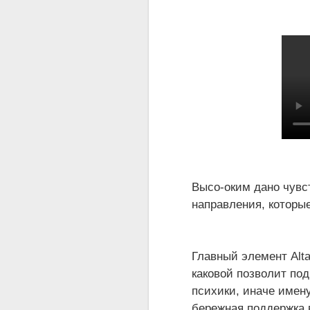
Высо-оким дано чувст
направления, которы
Главный элемент Alt
каковой позволит под
психики, иначе имен
бережная поддержка 