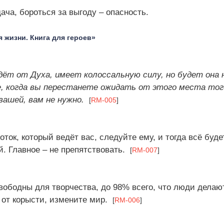
ача, бороться за выгоду – опасность.
я жизни. Книга для героев»
дёт от Духа, имеет колоссальную силу, но будет она 
е, когда вы перестанете ожидать от этого места тог
вашей, вам не нужно.
[
RM-005
]
оток, который ведёт вас, следуйте ему, и тогда всё буд
й. Главное – не препятствовать.
[
RM-007
]
ободны для творчества, до 98% всего, что люди делают
 от корысти, измените мир.
[
RM-006
]