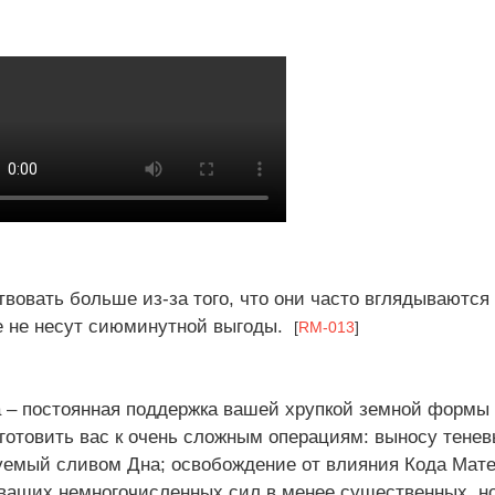
вовать больше из-за того, что они часто вглядываются 
е не несут сиюминутной выгоды.
[
RM-013
]
a – постоянная поддержка вашей хрупкой земной формы 
готовить вас к очень сложным операциям: выносу тенев
уемый сливом Дна; освобождение от влияния Кода Мате
ваших немногочисленных сил в менее существенных, н