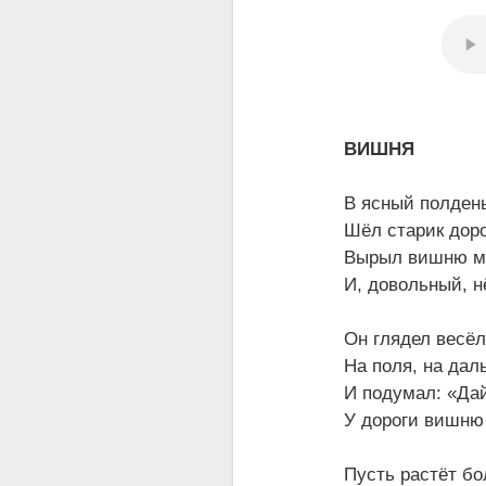
ВИШНЯ
В ясный полдень
Шёл старик доро
Вырыл вишню мо
И, довольный, н
Он глядел весё
На поля, на дал
И подумал: «Дай
У дороги вишню
Пусть растёт б