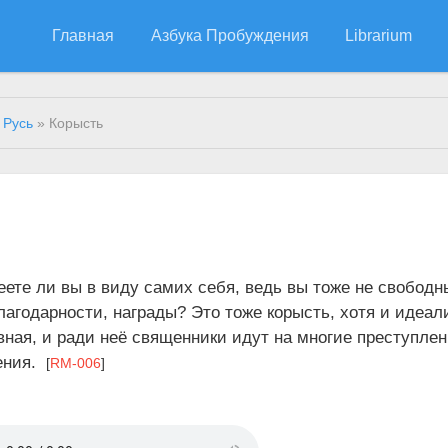
Главная
Азбука Пробуждения
Librarium
 Русь
» Корысть
еете ли вы в виду самих себя, ведь вы тоже не свободн
лагодарности, награды? Это тоже корысть, хотя и идеал
ная, и ради неё священники идут на многие преступлен
ения.
[
RM-006
]