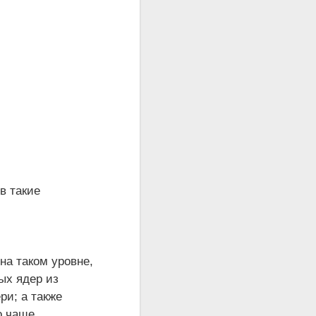
в такие
на таком уровне,
ых ядер из
ри; а также
о чаще