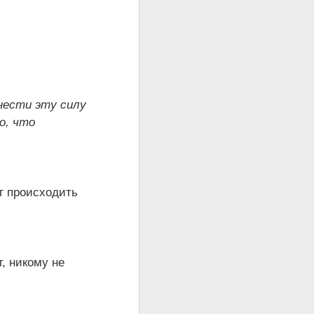
нести эту силу
о, что
ет происходить
, никому не