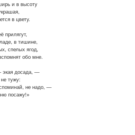
ширь и в высоту
украшая,
ется в цвету.
ё прилягут,
ладе, в тишине,
ых, спелых ягод,
вспомнят обо мне.
 экая досада, —
 не тужу:
споминай, не надо, —
шню посажу!»