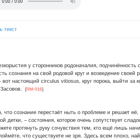
ь текст
езкорыстия у сторонников родоначалия, подчинённость с
сть сознания на свой родовой круг и возведение своей 
 вот настоящий circulus vitiosus, круг порока, выйти за
ы Засовов.
[
RM-016
]
о, что сознание перестаёт ныть о проблеме и решает её
ой детки, – состояния, которое очень сопутствует слад
жете протянуть руку сочувствия тем, кто ещё лишь начи
оймёте, что существуете не зря. Здесь всем плохо, най