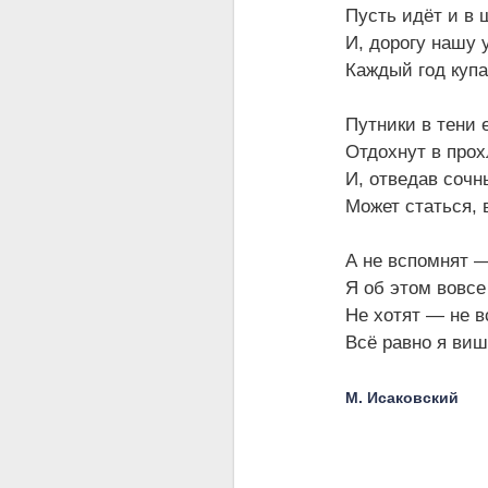
Пусть идёт и в 
И, дорогу нашу 
Каждый год купа
Путники в тени е
Отдохнут в прох
И, отведав сочн
Может статься, 
А не вспомнят —
Я об этом вовсе
Не хотят — не в
Всё равно я ви
М. Исаковский