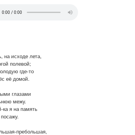
, на исходе лета,
гой полевой;
лодую где-то
ёс её домой.
лыми глазами
ьнюю межу.
-ка я на память
 посажу.
ольшая-пребольшая,