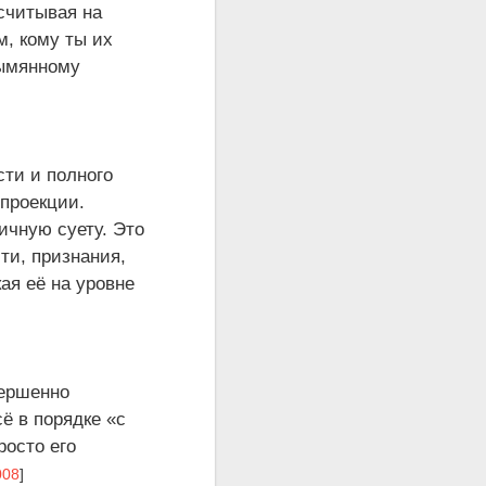
ссчитывая на
, кому ты их
зымянному
сти и полного
 проекции.
ичную суету. Это
ти, признания,
ая её на уровне
вершенно
ё в порядке «с
росто его
008
]