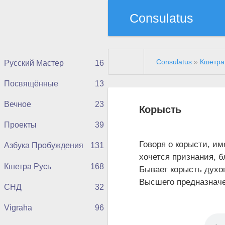
Consulatus
Consulatus
»
Кшетра
Русский Мастер
16
Посвящённые
13
Вечное
23
Корысть
Проекты
39
Говоря о корысти, им
Азбука Пробуждения
131
хочется признания, б
Кшетра Русь
168
Бывает корысть духов
Высшего предназнач
СНД
32
Vigraha
96