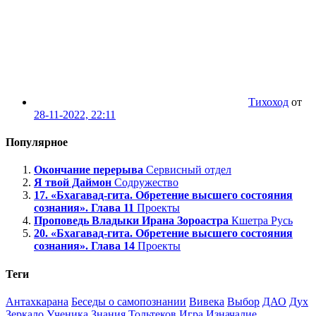
Тихоход
от
28-11-2022, 22:11
Популярное
Окончание перерыва
Сервисный отдел
Я твой Даймон
Содружество
17. «Бхагавад-гита. Обретение высшего состояния
сознания». Глава 11
Проекты
Проповедь Владыки Ирана Зороастра
Кшетра Русь
20. «Бхагавад-гита. Обретение высшего состояния
сознания». Глава 14
Проекты
Теги
Антахкарана
Беседы о самопознании
Вивека
Выбор
ДАО
Дух
Зеркало Ученика
Знания Тольтеков
Игра
Изначалие