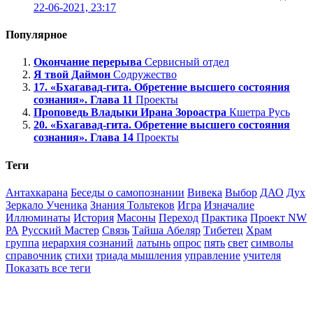
22-06-2021, 23:17
Популярное
Окончание перерыва
Сервисный отдел
Я твой Даймон
Содружество
17. «Бхагавад-гита. Обретение высшего состояния
сознания». Глава 11
Проекты
Проповедь Владыки Ирана Зороастра
Кшетра Русь
20. «Бхагавад-гита. Обретение высшего состояния
сознания». Глава 14
Проекты
Теги
Антахкарана
Беседы о самопознании
Вивека
Выбор
ДАО
Дух
Зеркало Ученика
Знания Тольтеков
Игра
Изначалие
Иллюминаты
История
Масоны
Переход
Практика
Проект NW
РА
Русский Мастер
Связь
Тайша Абеляр
Тибетец
Храм
группа
иерархия сознаний
латынь
опрос
пять
свет
символы
справочник
стихи
триада мышления
управление
учителя
Показать все теги