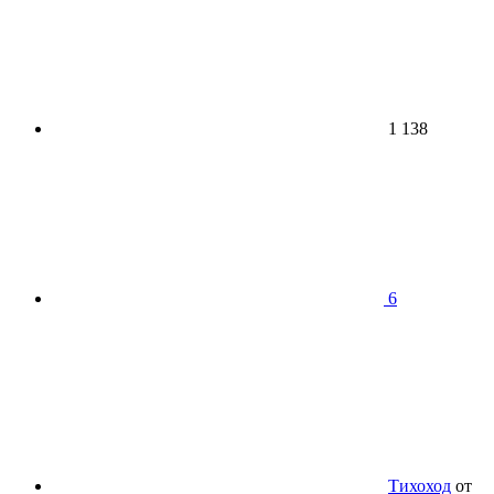
1 138
6
Тихоход
от