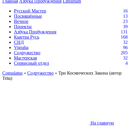
Главная
Азбука Пробуждения
Librarium
Русский Мастер
16
Посвящённые
13
Вечное
23
Проекты
39
Азбука Пробуждения
131
Кшетра Русь
168
СНД
32
Vigraha
96
Содружество
205
Мастерская
32
Сервисный отдел
4
Consulatus
»
Содружество
» Три Космических Закона (автор
Trita)
На главную