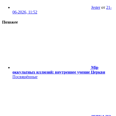
Jester
от
21-
06-2026, 11:52
Похожее
Мiр
оккультных иллюзий: внутреннее учение Церкви
Посвящённые