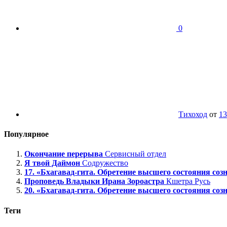
0
Тихоход
от
13
Популярное
Окончание перерыва
Сервисный отдел
Я твой Даймон
Содружество
17. «Бхагавад-гита. Обретение высшего состояния созн
Проповедь Владыки Ирана Зороастра
Кшетра Русь
20. «Бхагавад-гита. Обретение высшего состояния созн
Теги