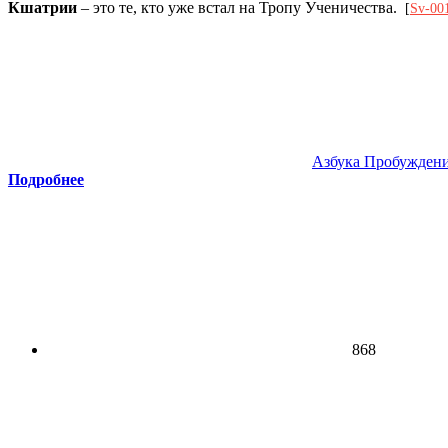
Кшатрии
– это те, кто уже встал на Тропу Ученичества.
[
Sv-00
Азбука Пробужден
Подробнее
868