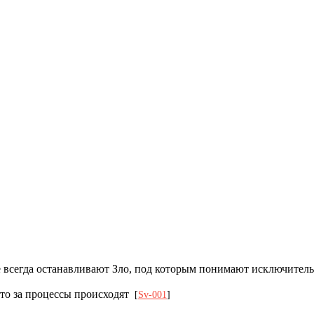
ые всегда останавливают Зло, под которым понимают исключите
 что за процессы происходят
[
Sv-001
]