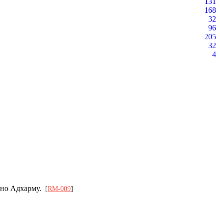
131
168
32
96
205
32
4
льно Адхарму.
[
RM-009
]