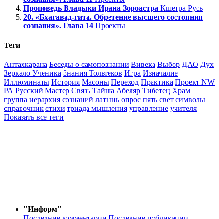
Проповедь Владыки Ирана Зороастра
Кшетра Русь
20. «Бхагавад-гита. Обретение высшего состояния
сознания». Глава 14
Проекты
Теги
Антахкарана
Беседы о самопознании
Вивека
Выбор
ДАО
Дух
Зеркало Ученика
Знания Тольтеков
Игра
Изначалие
Иллюминаты
История
Масоны
Переход
Практика
Проект NW
РА
Русский Мастер
Связь
Тайша Абеляр
Тибетец
Храм
группа
иерархия сознаний
латынь
опрос
пять
свет
символы
справочник
стихи
триада мышления
управление
учителя
Показать все теги
"Информ"
Последние комментарии
Последние публикации