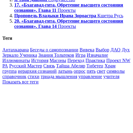
17. «Бхагавад-гита. Обретение высшего состояния
сознания». Глава 11
Проекты
Проповедь Владыки Ирана Зороастра
Кшетра Русь
20. «Бхагавад-гита. Обретение высшего состояния
сознания». Глава 14
Проекты
Теги
Антахкарана
Беседы о самопознании
Вивека
Выбор
ДАО
Дух
Зеркало Ученика
Знания Тольтеков
Игра
Изначалие
Иллюминаты
История
Масоны
Переход
Практика
Проект NW
РА
Русский Мастер
Связь
Тайша Абеляр
Тибетец
Храм
группа
иерархия сознаний
латынь
опрос
пять
свет
символы
справочник
стихи
триада мышления
управление
учителя
Показать все теги