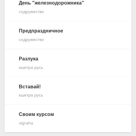
День "железнодорожника"
содружество
Предпраздничное
содружество
Разлука
кшетра русь
Вставай!
кшетра русь
Своим курсом
vigraha