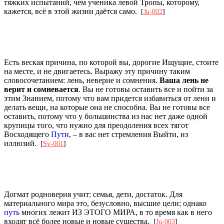
тяжких испытаний, чем ученика левой Тропы, которому,
кажется, всё в этой жизни даётся само.
[
Ju-002
]
Есть веская причина, по которой вы, дорогие Ищущие, стоите
на месте, и не двигаетесь. Выражу эту причину таким
словосочетанием: лень, неверие и сомнения.
Ваша лень не
верит и сомневается
. Вы не готовы оставить все и пойти за
этим Знанием, потому что вам придется избавиться от лени и
делать вещи, на которые она не способна. Вы не готовы все
оставить, потому что у большинства из нас нет даже одной
крупицы того, что нужно для преодоления всех тягот
Восходящего
Пути
, – в вас нет стремления Выйти, из
иллюзий.
[
Sv-001
]
Догмат родноверия учит: семья, дети, достаток. Для
материального мира это, безусловно, высшие цели; однако
путь
многих лежит ИЗ ЭТОГО МИРА, в то время как в него
входят всё более новые и новые существа.
[
Ju-003
]