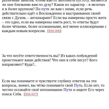
различные занятия, чтобы как-то заполнить пустоту. Являются
ли они близкими вам по духу? Каков их характер – в мелочах
и в более крупном? По
пути
ли вам с ними, если речь
действительно идёт о Восхождении и выстраивании своей
связи с Духом, – антахкаране? Если вы намерены просто жить
– это одно, если вы намерены иметь рост, то ответы будут
более чёткими, более осознанными, всё менее иллюзорными с
каждым новым вопросом.
[
RM-006
]
За что несёте ответственность вы? Из каких побуждений
проистекают ваши действия? Что они в себе несут? Кого
направляют? Куда?..
Если вы понимаете и чувствуете глубину ответов на эти
вопросы, значит, вы чётко понимаете свой
Путь
. Если нет, то
честно осознайте своё непонимание
Пути
и ищите Его через
поиск Себя.
[
RM-007
]