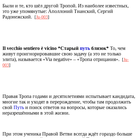
Были и те, кто шёл другой Тропой. Из наиболее известных,
это уже упомянутые: Аполлоний Тианский, Сергий
Радонежский.
[
Ju-003
]
Il vecchio sentiero è vicino *Старый
путь
близок*
То, чем
живут проигнорировавшие свою задачу (а это не только
элита), называется «Via negative» – «Тропа отрицания».
[
Ju-
003
]
Правая Тропа годами и десятилетиями испытывает кандидата,
многие так и уходят в перерождение, чтобы там продолжить
свой
Путь
и поиск ответов на вопросы, которые оказались
неразрешёнными в этой жизни.
При этом ученика Правой Ветви всегда ждёт гораздо больше