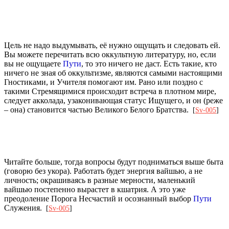
Цель не надо выдумывать, её нужно ощущать и следовать ей.
Вы можете перечитать всю оккультную литературу, но, если
вы не ощущаете
Пути
, то это ничего не даст. Есть такие, кто
ничего не зная об оккультизме, являются самыми настоящими
Гностиками, и Учителя помогают им. Рано или поздно с
такими Стремящимися происходит встреча в плотном мире,
следует акколада, узаконивающая статус Ищущего, и он (реже
– она) становится частью Великого Белого Братства.
[
Sv-005
]
Читайте больше, тогда вопросы будут подниматься выше быта
(говорю без укора). Работать будет энергия вайшью, а не
личность; окрашиваясь в разные мерности, маленький
вайшью постепенно вырастет в кшатрия. А это уже
преодоление Порога Несчастий и осознанный выбор
Пути
Служения.
[
Sv-005
]