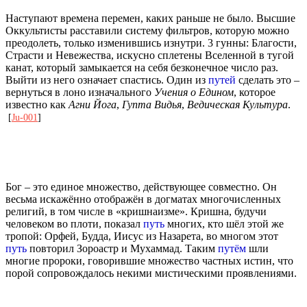
Наступают времена перемен, каких раньше не было. Высшие
Оккультисты расставили систему фильтров, которую можно
преодолеть, только изменившись изнутри. 3 гунны: Благости,
Страсти и Невежества, искусно сплетены Вселенной в тугой
канат, который замыкается на себя безконечное число раз.
Выйти из него означает спастись. Один из
путей
сделать это –
вернуться в лоно изначального
Учения о Едином
, которое
известно как
Агни Йога
,
Гупта Видья
,
Ведическая Культура
.
[
Ju-001
]
Бог – это единое множество, действующее совместно. Он
весьма искажённо отображён в догматах многочисленных
религий, в том числе в «кришнаизме». Кришна, будучи
человеком во плоти, показал
путь
многих, кто шёл этой же
тропой: Орфей, Будда, Иисус из Назарета, во многом этот
путь
повторил Зороастр и Мухаммад. Таким
путём
шли
многие пророки, говорившие множество частных истин, что
порой сопровождалось некими мистическими проявлениями.