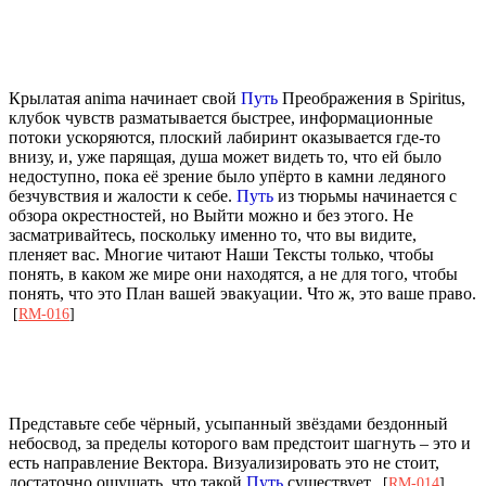
Крылатая anima начинает свой
Путь
Преображения в Spiritus,
клубок чувств разматывается быстрее, информационные
потоки ускоряются, плоский лабиринт оказывается где-то
внизу, и, уже парящая, душа может видеть то, что ей было
недоступно, пока её зрение было упёрто в камни ледяного
безчувствия и жалости к себе.
Путь
из тюрьмы начинается с
обзора окрестностей, но Выйти можно и без этого. Не
засматривайтесь, поскольку именно то, что вы видите,
пленяет вас. Многие читают Наши Тексты только, чтобы
понять, в каком же мире они находятся, а не для того, чтобы
понять, что это План вашей эвакуации. Что ж, это ваше право.
[
RM-016
]
Представьте себе чёрный, усыпанный звёздами бездонный
небосвод, за пределы которого вам предстоит шагнуть – это и
есть направление Вектора. Визуализировать это не стоит,
достаточно ощущать, что такой
Путь
существует.
[
RM-014
]