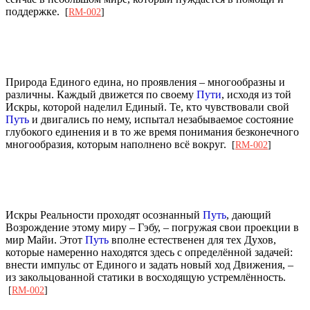
поддержке.
[
RM-002
]
Природа Единого едина, но проявления – многообразны и
различны. Каждый движется по своему
Пути
, исходя из той
Искры, которой наделил Единый. Те, кто чувствовали свой
Путь
и двигались по нему, испытал незабываемое состояние
глубокого единения и в то же время понимания безконечного
многообразия, которым наполнено всё вокруг.
[
RM-002
]
Искры Реальности проходят осознанный
Путь
, дающий
Возрождение этому миру – Гэбу, – погружая свои проекции в
мир Майи. Этот
Путь
вполне естественен для тех Духов,
которые намеренно находятся здесь с определённой задачей:
внести импульс от Единого и задать новый ход Движения, –
из закольцованной статики в восходящую устремлённость.
[
RM-002
]