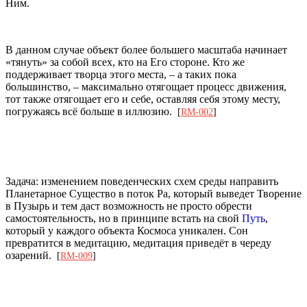
Ним.
В данном случае объект более большего масштаба начинает
«тянуть» за собой всех, кто на Его стороне. Кто же
поддерживает творца этого места, – а таких пока
большинство, – максимально отягощает процесс движения,
тот также отягощает его и себе, оставляя себя этому месту,
погружаясь всё больше в иллюзию.
[
RM-002
]
Задача: изменением поведенческих схем среды направить
Планетарное Существо в поток Ра, который выведет Творение
в Пузырь и тем даст возможность не просто обрести
самостоятельность, но в принципе встать на свой
Путь
,
который у каждого объекта Космоса уникален. Сон
превратится в медитацию, медитация приведёт в череду
озарений.
[
RM-009
]