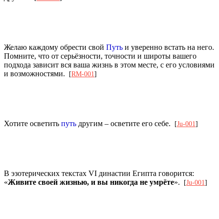
Желаю каждому обрести свой
Путь
и уверенно встать на него.
Помните, что от серьёзности, точности и широты вашего
подхода зависит вся ваша жизнь в этом месте, с его условиями
и возможностями.
[
RM-001
]
Хотите осветить
путь
другим – осветите его себе.
[
Ju-001
]
В эзотерических текстах VI династии Египта говорится:
«
Живите своей жизнью, и вы никогда не умрёте
».
[
Ju-001
]