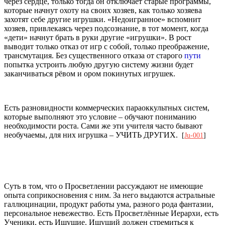
через сердце, только тогда он отключает старые программы,
которые начнут охоту на своих хозяев, как только хозяева
захотят себе другие игрушки. «Недоигранное» вспомнит
хозяев, привлекаясь через подсознание, в тот момент, когда
«дети» начнут брать в руки другие «игрушки». В рост
выводит только отказ от игр с собой, только преображение,
трансмутация. Без существенного отказа от старого
пути
попытка устроить любую другую систему жизни будет
заканчиваться рёвом и ором покинутых игрушек.
Есть разновидности коммерческих параоккультных систем,
которые выполняют это условие – обучают пониманию
необходимости роста. Сами же эти учителя часто бывают
необучаемы, для них игрушка – УЧИТЬ ДРУГИХ.
[
Ju-001
]
Суть в том, что о Просветлении рассуждают не имеющие
опыта соприкосновения с ним. За него выдаются астральные
галлюцинации, продукт работы ума, разного рода фантазии,
персональное невежество. Есть Просветлённые Иерархи, есть
Ученики, есть Ищущие. Ищущий должен стремиться к