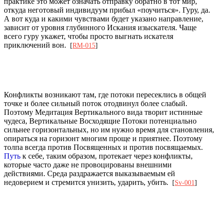
практике это может означать отправку обратно в тот мир,
откуда неготовый индивидуум прибыл «поучиться». Гуру, да.
А вот куда и какими чувствами будет указано направление,
зависит от уровня глубинного Искания изыскателя. Чаще
всего гуру укажет, чтобы просто выгнать искателя
приключений вон.
[
RM-015
]
Конфликты возникают там, где потоки пересеклись в общей
точке и более сильный поток отодвинул более слабый.
Поэтому Медитация Вертикального вида творит истинные
чудеса, Вертикальные Восходящие Потоки потенциально
сильнее горизонтальных, но им нужно время для становления,
опираться на горизонт многим проще и приятнее. Поэтому
толпа всегда против Посвященных и против посвящаемых.
Путь
к себе, таким образом, протекает через конфликты,
которые часто даже не провоцированы внешними
действиями. Среда раздражается выказываемым ей
недоверием и стремится унизить, ударить, убить.
[
Sv-001
]