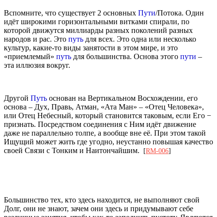
Вспомните, что существует 2 основных
Пути
/Потока. Один
идёт широкими горизонтальными витками спирали, по
которой движутся миллиарды разных поколений разных
народов и рас. Это
путь
для всех. Это одна или несколько
культур, какие-то виды занятости в этом мире, и это
«приемлемый»
путь
для большинства. Основа этого
пути
–
эта иллюзия вокруг.
Другой
Путь
основан на Вертикальном Восхождении, его
основа – Дух, Правь, Атман, «Ата Ман» – «Отец Человека»,
или Отец Небесный, который становится таковым, если Его −
признать. Посредством соединения с Ним идёт движение
даже не параллельно толпе, а вообще вне её. При этом такой
Ищущий может жить где угодно, неустанно повышая качество
своей Связи с Тонким и Наитончайшим.
[
RM-006
]
Большинство тех, кто здесь находится, не выполняют свой
Долг, они не знают, зачем они здесь и придумывают себе