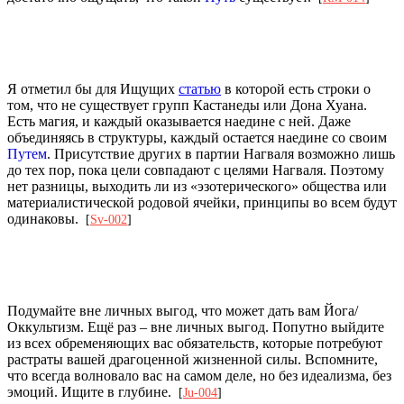
Я отметил бы для Ищущих
статью
в которой есть строки о
том, что не существует групп Кастанеды или Дона Хуана.
Есть магия, и каждый оказывается наедине с ней. Даже
объединяясь в структуры, каждый остается наедине со своим
Путем
. Присутствие других в партии Нагваля возможно лишь
до тех пор, пока цели совпадают с целями Нагваля. Поэтому
нет разницы, выходить ли из «эзотерического» общества или
материалистической родовой ячейки, принципы во всем будут
одинаковы.
[
Sv-002
]
Подумайте вне личных выгод, что может дать вам Йога/
Оккультизм. Ещё раз – вне личных выгод. Попутно выйдите
из всех обременяющих вас обязательств, которые потребуют
растраты вашей драгоценной жизненной силы. Вспомните,
что всегда волновало вас на самом деле, но без идеализма, без
эмоций. Ищите в глубине.
[
Ju-004
]