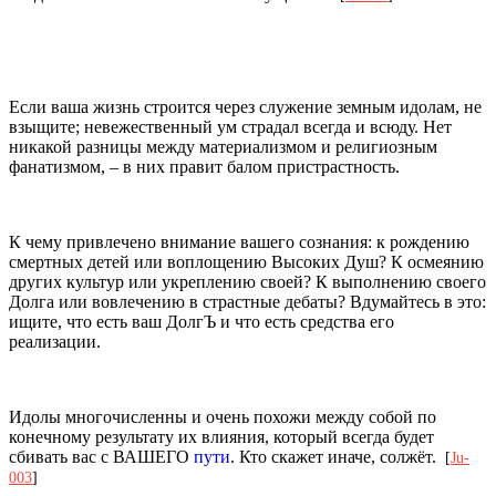
Если ваша жизнь строится через служение земным идолам, не
взыщите; невежественный ум страдал всегда и всюду. Нет
никакой разницы между материализмом и религиозным
фанатизмом, – в них правит балом пристрастность.
К чему привлечено внимание вашего сознания: к рождению
смертных детей или воплощению Высоких Душ? К осмеянию
других культур или укреплению своей? К выполнению своего
Долга или вовлечению в страстные дебаты? Вдумайтесь в это:
ищите, что есть ваш ДолгЪ и что есть средства его
реализации.
Идолы многочисленны и очень похожи между собой по
конечному результату их влияния, который всегда будет
сбивать вас с ВАШЕГО
пути
. Кто скажет иначе, солжёт.
[
Ju-
003
]