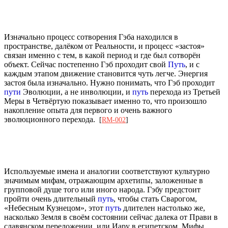
Изначально процесс сотворения Гэба находился в
пространстве, далёком от Реальности, и процесс «застоя»
связан именно с тем, в какой период и где был сотворён
объект. Сейчас постепенно Гэб проходит свой
Путь
, и с
каждым этапом движение становится чуть легче. Энергия
застоя была изначально. Нужно понимать, что Гэб проходит
пути
Эволюции, а не инволюции, и
путь
перехода из Третьей
Меры в Четвёртую показывает именно то, что произошло
накопление опыта для первого и очень важного
эволюционного перехода.
[
RM-002
]
Используемые имена и аналогии соответствуют культурно
значимым мифам, отражающим архетипы, заложенные в
групповой душе того или иного народа. Гэбу предстоит
пройти очень длительный
путь
, чтобы стать Сварогом,
«Небесным Кузнецом», этот
путь
длителен настолько же,
насколько Земля в своём состоянии сейчас далека от Прави в
славянском переложении, или Иару в египетском. Мифы