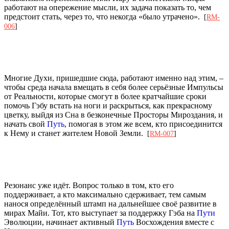
работают на опережение мысли, их задача показать то, чем
предстоит стать, через то, что некогда «было утрачено».
[
RM-
006
]
Многие Духи, пришедшие сюда, работают именно над этим, –
чтобы среда начала вмещать в себя более серьёзные Импульсы
от Реальности, которые смогут в более кратчайшие сроки
помочь Гэбу встать на ноги и раскрыться, как прекрасному
цветку, выйдя из Сна в безконечные Просторы Мироздания, и
начать свой
Путь
, помогая в этом же всем, кто присоединится
к Нему и станет жителем Новой Земли.
[
RM-007
]
Резонанс уже идёт. Вопрос только в том, кто его
поддерживает, а кто максимально сдерживает, тем самым
нанося определённый штамп на дальнейшее своё развитие в
мирах Майи. Тот, кто выступает за поддержку Гэба на
Пути
Эволюции, начинает активный
Путь
Восхождения вместе с