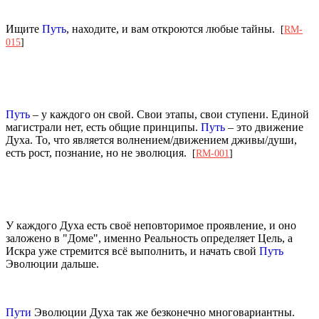
Ищите
Путь
, находите, и вам откроются любые тайны.
[
RM-
015
]
Путь
– у каждого он свой. Свои этапы, свои ступени. Единой
магистрали нет, есть общие принципы.
Путь
– это движение
Духа. То, что является волнением/движением дживы/души,
есть рост, познание, но не эволюция.
[
RM-001
]
У каждого Духа есть своё неповторимое проявление, и оно
заложено в "Доме", именно Реальность определяет Цель, а
Искра уже стремится всё выполнить, и начать свой
Путь
Эволюции дальше.
Пути
Эволюции Духа так же безконечно многовариантны.