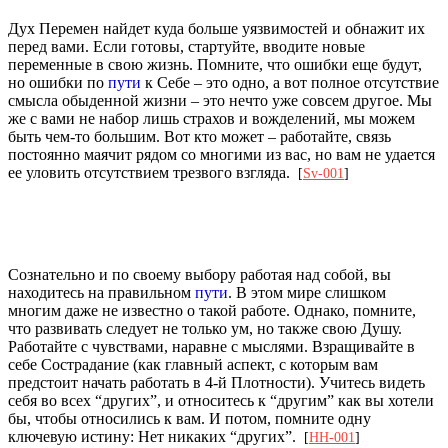
Дух Перемен найдет куда больше уязвимостей и обнажит их
перед вами. Если готовы, стартуйте, вводите новые
переменные в свою жизнь. Помните, что ошибки еще будут,
но ошибки по
пути
к Себе – это одно, а вот полное отсутствие
смысла обыденной жизни – это нечто уже совсем другое. Мы
же с вами не набор лишь страхов и вожделений, мы можем
быть чем-то большим. Вот кто может – работайте, связь
постоянно маячит рядом со многими из вас, но вам не удается
ее уловить отсутствием трезвого взгляда.
[
Sv-001
]
Сознательно и по своему выбору работая над собой, вы
находитесь на правильном
пути
. В этом мире слишком
многим даже не известно о такой работе. Однако, помните,
что развивать следует не только ум, но также свою Душу.
Работайте с чувствами, наравне с мыслями. Взращивайте в
себе Сострадание (как главный аспект, с которым вам
предстоит начать работать в 4-й Плотности). Учитесь видеть
себя во всех “других”, и относитесь к “другим” как вы хотели
бы, чтобы относились к вам. И потом, помните одну
ключевую истину: Нет никаких “других”.
[
HH-001
]