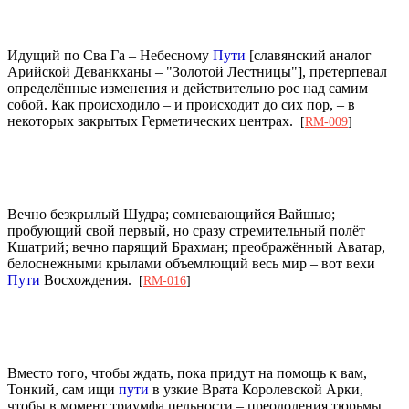
Идущий по Сва Га – Небесному
Пути
[славянский аналог
Арийской Деванкханы – "Золотой Лестницы"], претерпевал
определённые изменения и действительно рос над самим
собой. Как происходило – и происходит до сих пор, – в
некоторых закрытых Герметических центрах.
[
RM-009
]
Вечно безкрылый Шудра; сомневающийся Вайшью;
пробующий свой первый, но сразу стремительный полёт
Кшатрий; вечно парящий Брахман; преображённый Аватар,
белоснежными крылами объемлющий весь мир – вот вехи
Пути
Восхождения.
[
RM-016
]
Вместо того, чтобы ждать, пока придут на помощь к вам,
Тонкий, сам ищи
пути
в узкие Врата Королевской Арки,
чтобы в момент триумфа цельности – преодоления тюрьмы,