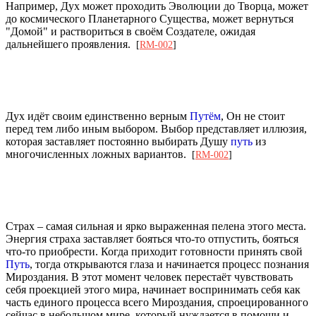
Например, Дух может проходить Эволюции до Творца, может
до космического Планетарного Существа, может вернуться
"Домой" и раствориться в своём Создателе, ожидая
дальнейшего проявления.
[
RM-002
]
Дух идёт своим единственно верным
Путём
, Он не стоит
перед тем либо иным выбором. Выбор представляет иллюзия,
которая заставляет постоянно выбирать Душу
путь
из
многочисленных ложных вариантов.
[
RM-002
]
Страх – самая сильная и ярко выраженная пелена этого места.
Энергия страха заставляет бояться что-то отпустить, бояться
что-то приобрести. Когда приходит готовности принять свой
Путь
, тогда открываются глаза и начинается процесс познания
Мироздания. В этот момент человек перестаёт чувствовать
себя проекцией этого мира, начинает воспринимать себя как
часть единого процесса всего Мироздания, спроецированного
сейчас в небольшом мире, который нуждается в помощи и