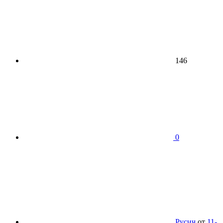
146
0
Русич
от
11-