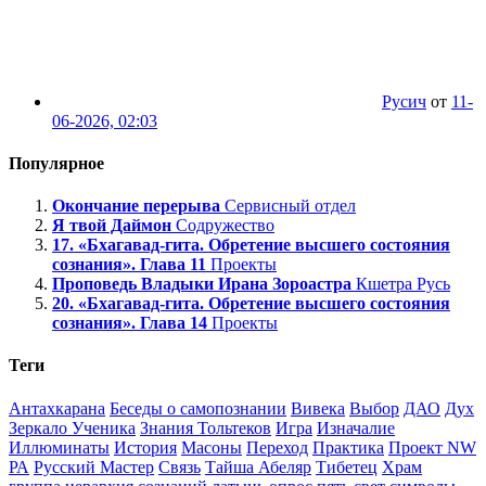
Русич
от
11-
06-2026, 02:03
Популярное
Окончание перерыва
Сервисный отдел
Я твой Даймон
Содружество
17. «Бхагавад-гита. Обретение высшего состояния
сознания». Глава 11
Проекты
Проповедь Владыки Ирана Зороастра
Кшетра Русь
20. «Бхагавад-гита. Обретение высшего состояния
сознания». Глава 14
Проекты
Теги
Антахкарана
Беседы о самопознании
Вивека
Выбор
ДАО
Дух
Зеркало Ученика
Знания Тольтеков
Игра
Изначалие
Иллюминаты
История
Масоны
Переход
Практика
Проект NW
РА
Русский Мастер
Связь
Тайша Абеляр
Тибетец
Храм