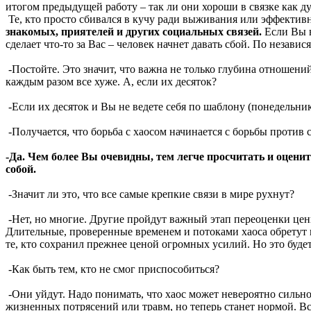
итогом предыдущей работу – так ли они хороши в связке как д
Те, кто просто сбивался в кучу ради выживания или эффектив
знакомых, приятелей и других социальных связей.
Если Вы в
сделает что-то за Вас – человек начнет давать сбой. По незави
-Постойте. Это значит, что важна не только глубина отношени
каждым разом все хуже. А, если их десяток?
-Если их десяток и Вы не ведете себя по шаблону (понедельник 
-Получается, что борьба с хаосом начинается с борьбы против
-Да. Чем более Вы очевидны, тем легче просчитать и оценит
собой.
-Значит ли это, что все самые крепкие связи в мире рухнут?
-Нет, но многие. Другие пройдут важный этап переоценки ценн
Длительные, проверенные временем и потоками хаоса обретут 
те, кто сохранил прежнее ценой огромных усилий. Но это буде
-Как быть тем, кто не смог приспособиться?
-Они уйдут. Надо понимать, что хаос может невероятно сильно
жизненных потрясений или травм, но теперь станет нормой. Вс