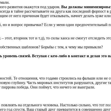
умали.
ного развития окажутся под ударом.
Вы должны минимизировать 
сегда в тайне рассчитываете на друга как последний форпост в 
сящим от него причинам будет отказывать, начнет делать хуже или
й, но и вопрос привычки? Если у меня один предпочтительный па
– этот, вторник тот и т.д), то силы хаоса не смогут отследить э
 собственных шаблонов? Борьбы с тем, к чему мы привыкли?
ь уровень связей. Вступая с кем-либо в контакт и делая это 
остей. Те отношения, что годами строились на фальши или не с
новую глубину. Часть мировых институтов разрушатся, другие т
т пиррова победа. Они поймут, что ничего не выиграли.
 повлиять на отдельного человека. Настолько сильно, что тот п
его год спустя, Ваш старый друг превратится в совершенно друг