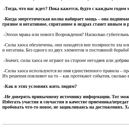
-Тогда, что нас ждет? Пока кажется, будто с каждым годом 
-Когда энергетическая волна набирает мощь – она поднимает
грязное и негативное, спрятанное в недрах станет явным и 
-Эпохи мрака или нового Возрождения? Насколько губительны
-Силы хаоса обезличены, они находятся вне полярности зла или
и негатива. Без одного из двух элементов и постоянной борьбо
-Значит, силы хаоса не играют на стороне негодяев или добряк
-Силы хаоса используются во имя единственного правила – пра
Их решения повлияют на то – как протекают события, сколько 
-Как в этих условиях жить людям?
-Не доверять привычному источнику информации. Тот може
Избегать участия и соучастия в качестве приемника/переда
пробовать что-то новое, не зацикливаясь на достижениях. Х