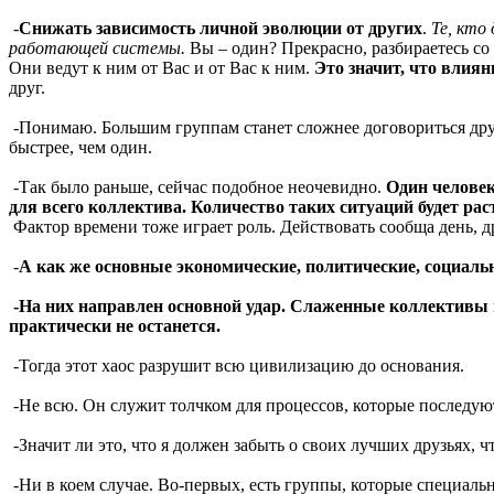
-
Снижать зависимость личной эволюции от других
.
Те, кто
работающей системы.
Вы – один? Прекрасно, разбираетесь со
Они ведут к ним от Вас и от Вас к ним.
Это значит, что влиян
друг.
-Понимаю. Большим группам станет сложнее договориться друг 
быстрее, чем один.
-Так было раньше, сейчас подобное неочевидно.
Один человек
для всего коллектива. Количество таких ситуаций будет рас
Фактор времени тоже играет роль. Действовать сообща день, д
-
А как же основные экономические, политические, социа
-На них направлен основной удар. Слаженные коллективы 
практически не останется.
-Тогда этот хаос разрушит всю цивилизацию до основания.
-Не всю. Он служит толчком для процессов, которые последуют
-Значит ли это, что я должен забыть о своих лучших друзьях, 
-Ни в коем случае. Во-первых, есть группы, которые специаль