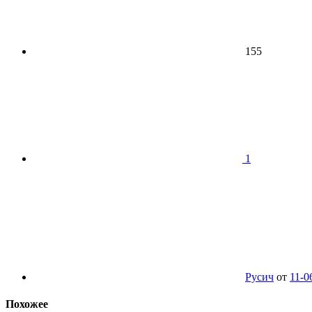
155
1
Русич
от
11-0
Похожее