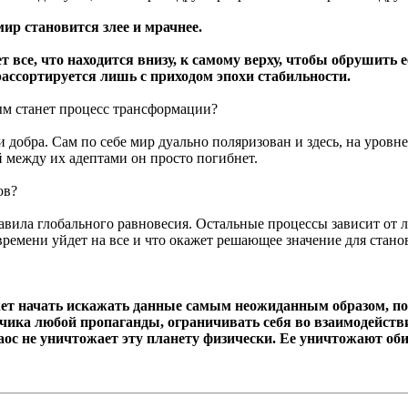
мир становится злее и мрачнее.
 все, что находится внизу, к самому верху, чтобы обрушить 
рассортируется лишь с приходом эпохи стабильности.
м станет процесс трансформации?
 добра. Сам по себе мир дуально поляризован и здесь, на уровн
й между их адептами он просто погибнет.
ов?
вила глобального равновесия. Остальные процессы зависит от л
времени уйдет на все и что окажет решающее значение для стан
т начать искажать данные самым неожиданным образом, поэ
тчика любой пропаганды, ограничивать себя во взаимодейств
аос не уничтожает эту планету физически. Ее уничтожают оби