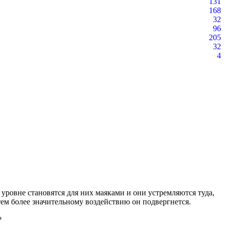
131
168
32
96
205
32
4
 уровне становятся для них маяками и они устремляются туда,
ем более значительному воздействию он подвергнется.
?