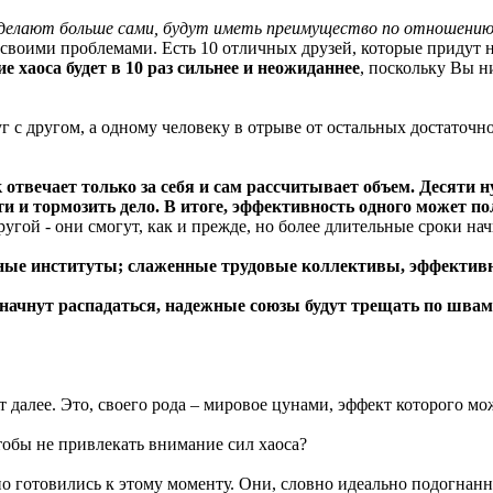
 делают больше сами, будут иметь преимущество по отношению 
 своими проблемами. Есть 10 отличных друзей, которые придут
ие хаоса будет в 10 раз сильнее и неожиданнее
, поскольку Вы н
с другом, а одному человеку в отрыве от остальных достаточно
 отвечает только за себя и сам рассчитывает объем. Десяти 
ти и тормозить дело. В итоге, эффективность одного может п
ругой - они смогут, как и прежде, но более длительные сроки н
льные институты; слаженные трудовые коллективы, эффекти
начнут распадаться, надежные союзы будут трещать по швам
 далее. Это, своего рода – мировое цунами, эффект которого м
чтобы не привлекать внимание сил хаоса?
но готовились к этому моменту. Они, словно идеально подогнанн