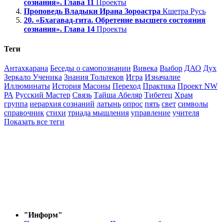
сознания». Глава 11
Проекты
Проповедь Владыки Ирана Зороастра
Кшетра Русь
20. «Бхагавад-гита. Обретение высшего состояния
сознания». Глава 14
Проекты
Теги
Антахкарана
Беседы о самопознании
Вивека
Выбор
ДАО
Дух
Зеркало Ученика
Знания Тольтеков
Игра
Изначалие
Иллюминаты
История
Масоны
Переход
Практика
Проект NW
РА
Русский Мастер
Связь
Тайша Абеляр
Тибетец
Храм
группа
иерархия сознаний
латынь
опрос
пять
свет
символы
справочник
стихи
триада мышления
управление
учителя
Показать все теги
"Информ"