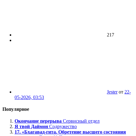
217
Jester
от
22-
05-2026, 03:53
Популярное
Окончание перерыва
Сервисный отдел
Я твой Даймон
Содружество
17. «Бхагавад-гита. Обретение высшего состояния