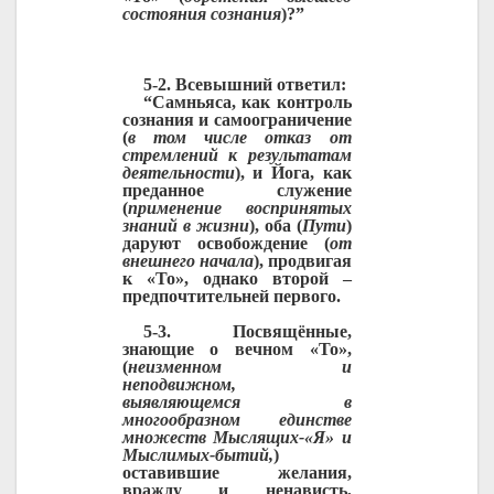
состояния сознания
)?”
5-2. Всевышний ответил:
“Самньяса, как контроль
сознания и самоограничение
(
в том числе отказ от
стремлений к результатам
деятельности
), и Йога, как
преданное служение
(
применение воспринятых
знаний в жизни
), оба (
Пути
)
даруют освобождение (
от
внешнего начала
), продвигая
к «То», однако второй
–
предпочтительней первого.
5-3. Посвящённые,
знающие о вечном «То»,
(
неизменном и
неподвижном,
выявляющемся в
многообразном единстве
множеств Мыслящих-«Я» и
Мыслимых-бытий,
)
оставившие желания,
вражду и ненависть,