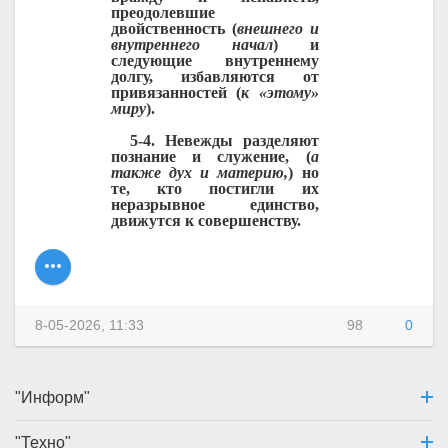
преодолевшие
двойственность (
внешнего и
внутреннего начал
) и
следующие внутреннему
долгу, избавляются от
привязанностей (
к «этому»
миру
).
5-4. Невежды разделяют
познание и служение, (
а
также дух и материю,
) но
те, кто постигли их
неразрывное единство,
движутся к совершенству.
8-05-2026, 11:33
98
0
"Информ"
"Техно"