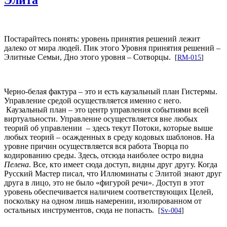
Постарайтесь понять: уровень принятия решений лежит
далеко от мира людей. Пик этого Уровня принятия решений –
Элитные Семьи, Дно этого уровня – Сотворцы.
[
RM-015
]
Черно-белая фактура – это и есть каузальный план Гистермы.
Управление средой осуществляется именно с него.
Каузальный план – это центр управления событиями всей
виртуальности. Управление осуществляется вне любых
теорий об управлении – здесь текут Потоки, которые выше
любых теорий – осажденных в среду кодовых шаблонов. На
уровне причин осуществляется вся работа Творца по
кодированию среды. Здесь, отсюда наиболее остро видна
Пелена
. Все, кто имеет сюда доступ, видны друг другу. Когда
Русский Мастер писал, что Иллюминаты с Элитой знают друг
друга в лицо, это не было «фигурой речи». Доступ в этот
уровень обеспечивается наличием соответствующих Целей,
поскольку на одном лишь намерении, изолированном от
остальных инструментов, сюда не попасть.
[
Sv-004
]