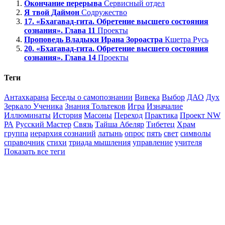
Окончание перерыва
Сервисный отдел
Я твой Даймон
Содружество
17. «Бхагавад-гита. Обретение высшего состояния
сознания». Глава 11
Проекты
Проповедь Владыки Ирана Зороастра
Кшетра Русь
20. «Бхагавад-гита. Обретение высшего состояния
сознания». Глава 14
Проекты
Теги
Антахкарана
Беседы о самопознании
Вивека
Выбор
ДАО
Дух
Зеркало Ученика
Знания Тольтеков
Игра
Изначалие
Иллюминаты
История
Масоны
Переход
Практика
Проект NW
РА
Русский Мастер
Связь
Тайша Абеляр
Тибетец
Храм
группа
иерархия сознаний
латынь
опрос
пять
свет
символы
справочник
стихи
триада мышления
управление
учителя
Показать все теги