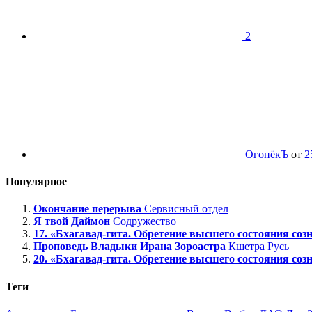
2
ОгонёкЪ
от
2
Популярное
Окончание перерыва
Сервисный отдел
Я твой Даймон
Содружество
17. «Бхагавад-гита. Обретение высшего состояния созн
Проповедь Владыки Ирана Зороастра
Кшетра Русь
20. «Бхагавад-гита. Обретение высшего состояния созн
Теги