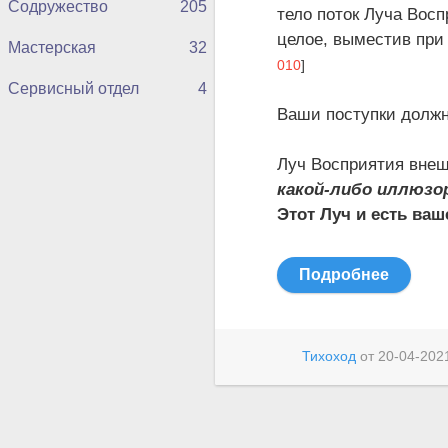
Содружество
205
тело поток Луча Восп
целое, выместив при 
Мастерская
32
010
]
Сервисный отдел
4
Ваши поступки должн
Луч Восприятия внеш
какой-либо иллюзо
Этот Луч и есть ва
Подробнее
Тихоход
от
20-04-2021