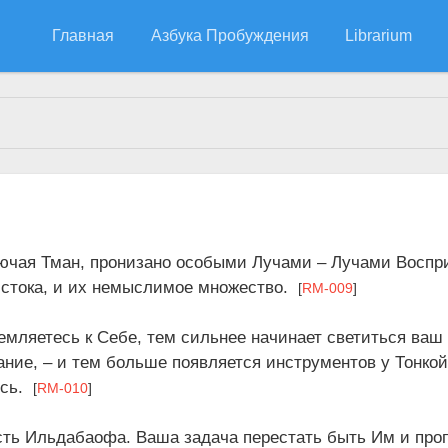
Главная
Азбука Пробуждения
Librarium
алы за 20.04.2021
ючая Тман, пронизано особыми Лучами – Лучами Воспр
Истока, и их немыслимое множество.
[
RM-009
]
емляетесь к Себе, тем сильнее начинает светиться ваш
ние, – и тем больше появляется инструментов у Тонко
есь.
[
RM-010
]
асть Ильдабаофа. Ваша задача перестать быть Им и проп