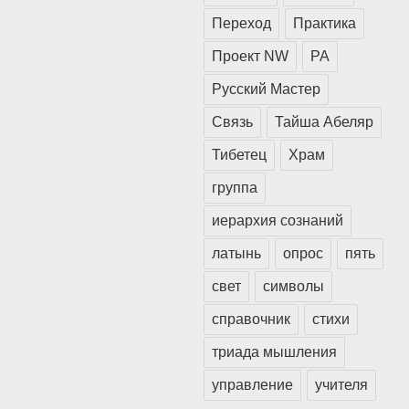
Переход
Практика
Проект NW
РА
Русский Мастер
Связь
Тайша Абеляр
Тибетец
Храм
группа
иерархия сознаний
латынь
опрос
пять
свет
символы
справочник
стихи
триада мышления
управление
учителя