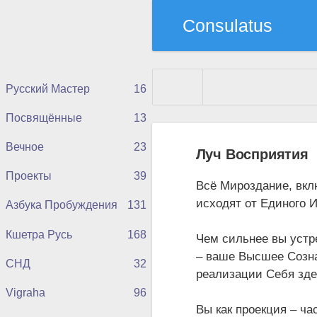
Consulatus
Русский Мастер
16
Посвящённые
13
Consulatus
» Матери
Вечное
23
Луч Восприятия
Проекты
39
Всё Мироздание, вкл
исходят от Единого 
Азбука Пробуждения
131
Кшетра Русь
168
Чем сильнее вы устр
– ваше Высшее Созна
СНД
32
реализации Себя зд
Vigraha
96
Вы как проекция – ч