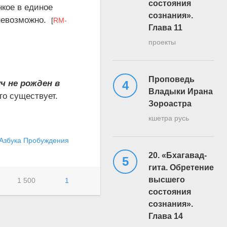
состояния
нкое в единое
сознания».
 невозможно.
[
RM-
Глава 11
проекты
Проповедь
ч не рожден в
Владыки Ирана
го существует.
Зороастра
кшетра русь
Азбука Пробуждения
20. «Бхагавад-
гита. Обретение
высшего
1 500
1
состояния
сознания».
Глава 14