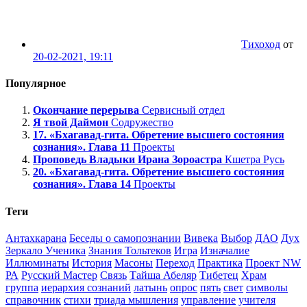
Тихоход
от
20-02-2021, 19:11
Популярное
Окончание перерыва
Сервисный отдел
Я твой Даймон
Содружество
17. «Бхагавад-гита. Обретение высшего состояния
сознания». Глава 11
Проекты
Проповедь Владыки Ирана Зороастра
Кшетра Русь
20. «Бхагавад-гита. Обретение высшего состояния
сознания». Глава 14
Проекты
Теги
Антахкарана
Беседы о самопознании
Вивека
Выбор
ДАО
Дух
Зеркало Ученика
Знания Тольтеков
Игра
Изначалие
Иллюминаты
История
Масоны
Переход
Практика
Проект NW
РА
Русский Мастер
Связь
Тайша Абеляр
Тибетец
Храм
группа
иерархия сознаний
латынь
опрос
пять
свет
символы
справочник
стихи
триада мышления
управление
учителя