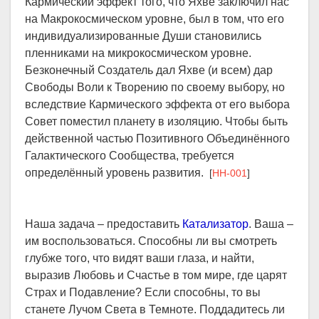
Кармический эффект того, что Яхве заключил нас
на Макрокосмическом уровне, был в том, что его
индивидуализированные Души становились
пленниками на микрокосмическом уровне.
Безконечный Создатель дал Яхве (и всем) дар
Свободы Воли к Творению по своему выбору, но
вследствие Кармического эффекта от его выбора
Совет поместил планету в изоляцию. Чтобы быть
действенной частью Позитивного Объединённого
Галактического Сообщества, требуется
определённый уровень развития.
[
HH-001
]
Наша задача – предоставить
Катализатор
. Ваша –
им воспользоваться. Способны ли вы смотреть
глубже того, что видят ваши глаза, и найти,
выразив Любовь и Счастье в том мире, где царят
Страх и Подавление? Если способны, то вы
станете Лучом Света в Темноте. Поддадитесь ли