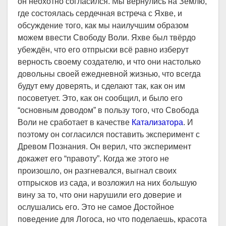
он неохотно согласился. Мы вернулись на Землю,
где состоялась сердечная встреча с Яхве, и
обсуждение того, как мы наилучшим образом
можем ввести Свободу Воли. Яхве был твёрдо
убеждён, что его отпрыски всё равно изберут
верность своему создателю, и что они настолько
довольны своей ежедневной жизнью, что всегда
будут ему доверять, и сделают так, как он им
посоветует. Это, как он сообщил, и было его
“основным доводом” в пользу того, что Свобода
Воли не сработает в качестве
Катализатора
. И
поэтому он согласился поставить эксперимент с
Древом Познания. Он верил, что эксперимент
докажет его “правоту”. Когда же этого не
произошло, он разгневался, выгнал своих
отпрысков из сада, и возложил на них большую
вину за то, что они нарушили его доверие и
ослушались его. Это не самое Достойное
поведение для Логоса, но что поделаешь, красота