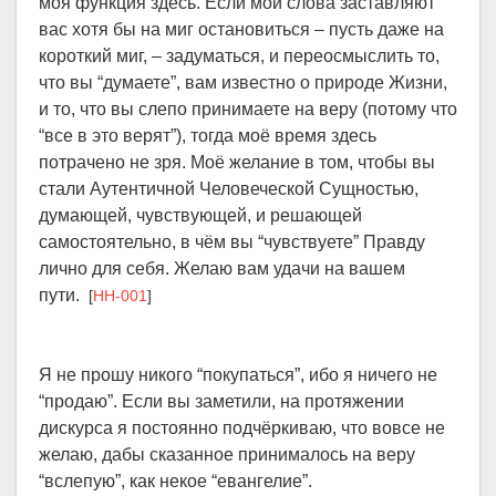
моя функция здесь. Если мои слова заставляют
вас хотя бы на миг остановиться – пусть даже на
короткий миг, – задуматься, и переосмыслить то,
что вы “думаете”, вам известно о природе Жизни,
и то, что вы слепо принимаете на веру (потому что
“все в это верят”), тогда моё время здесь
потрачено не зря. Моё желание в том, чтобы вы
стали Аутентичной Человеческой Сущностью,
думающей, чувствующей, и решающей
самостоятельно, в чём вы “чувствуете” Правду
лично для себя. Желаю вам удачи на вашем
пути.
[
HH-001
]
Я не прошу никого “покупаться”, ибо я ничего не
“продаю”. Если вы заметили, на протяжении
дискурса я постоянно подчёркиваю, что вовсе не
желаю, дабы сказанное принималось на веру
“вслепую”, как некое “евангелие”.