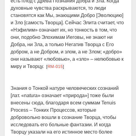
есть плод с Древа Познания Добра и Зла. Когда
духовные чувства раскрываются, то люди
становятся как Мы, знающими Добро [Эволюцию]
и Зло [самость Творца]. Сейчас Элита считает, что
«Нэфилим» означает их, но тонкость в том, что
они, подобно Элохимам Иеговы, не знают ни
Добра, ни Зла, а только Негатив Творца с Его
добром, а не Добром, и злом, а не Злом; «добро»
они называют «любовью», а «зло» – нелюбовью к
миру и Творцу.
[
RM-015
]
Знания о Тонкой натуре человеческих сознаний
[лат. «natura» означает «природа»] тоже были
внесены сюда, благодаря всем суммам Tenuis
Process – Тонких Процессов, которые
добровольно вошли в сознание Творца, чтобы
исследовать его больные фантазии. И когда
Творцу указали на его истинное место более