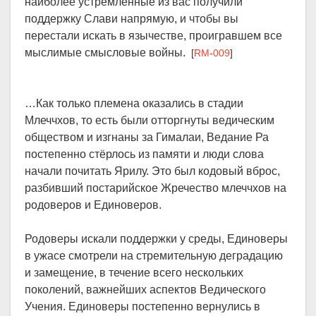
наиболее устремлённые из вас получили
поддержку Слави напрямую, и чтобы вы
перестали искать в язычестве, проигравшем все
мыслимые смысловые войны.
[
RM-009
]
…Как только племена оказались в стадии
Млеччхов, то есть были отторгнуты ведическим
обществом и изгнаны за Гималаи, Ведание Ра
постепенно стёрлось из памяти и люди слова
начали почитать Ярилу. Это был кодовый вброс,
разбивший постарийское Жречество млеччхов на
родоверов и Единоверов.
Родоверы искали поддержки у среды, Единоверы
в ужасе смотрели на стремительную деградацию
и замещение, в течение всего нескольких
поколений, важнейших аспектов Ведического
Учения. Единоверы постепенно вернулись в