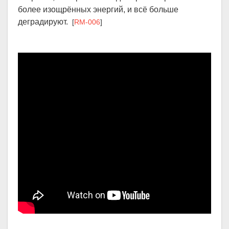
более изощрённых энергий, и всё больше
деградируют.
[
RM-006
]