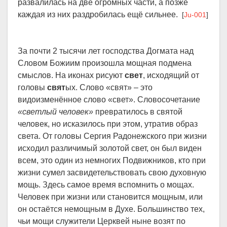
развалилась на две огромных части, а позже
каждая из них раздробилась ещё сильнее.
[
Ju-001
]
За почти 2 тысячи лет господства Догмата над
Словом Божиим произошла мощная подмена
смыслов. На иконах рисуют
свет
, исходящий от
головы
свят
ых. Слово «свят» – это
видоизменённое слово «свет». Словосочетание
«светлый человек»
превратилось в святой
человек, но исказилось при этом, утратив образ
света. От головы Сергия Радонежского при жизни
исходил различимый золотой свет, он был виден
всем, это один из немногих Подвижников, кто при
жизни сумел засвидетельствовать свою духовную
мощь. Здесь самое время вспомнить о мощах.
Человек при жизни или становится мощным, или
он остаётся немощным в Духе. Большинство тех,
чьи мощи служители Церквей ныне возят по