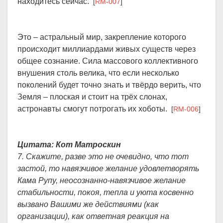
находитесь сейчас.
[
RM-007
]
Это – астральный мир, закрепление которого
происходит миллиардами живых существ через
общее сознание. Сила массового коллективного
внушения столь велика, что если несколько
поколений будет точно знать и твёрдо верить, что
Земля – плоская и стоит на трёх слонах,
астронавты смогут потрогать их хоботы.
[
RM-006
]
Цитата: Кoт Матроскин
7. Скажите, разве это не очевидно, что тот
застой, то навязчивое желание удовлетворять
Кама Рупу, неосознанно-навязчивое желание
стабильности, покоя, тепла и уюта косвенно
вызвано Вашими же действиями (как
организации), как ответная реакция на