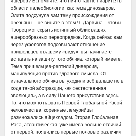
ящеров? Вспомните, что ничто так не пиарится в
области палеобиологии, как тема динозавров.
Элита подсунула вам тему происхождения от
обезьяны – не вините в этом Ч. Дарвина – чтобы
Творец мог скрыть истинный облик ваших
ящерообразных первопредков. Когда сейчас вам
через уфологов подсовывают отношение
пришельцев к вашему «виду», вы начинаете
вставать на защиту того облика, который имеете.
Тема пришельцев-рептилий диверсия,
манипуляция против здравого смысла. От
изначального облика вы уходили всё дальше не в
ходе такой абстракции, как «естественная
эволюция», а в силу Нашего присутствия здесь.
То, что можно назвать Первой Глобальной Расой
человечества, коренные лемурийцы
размножались яйцекладом. Вторая Глобальная
Раса, атлантическая, уже имела больше отличий
от первой, появились первые половые различия.