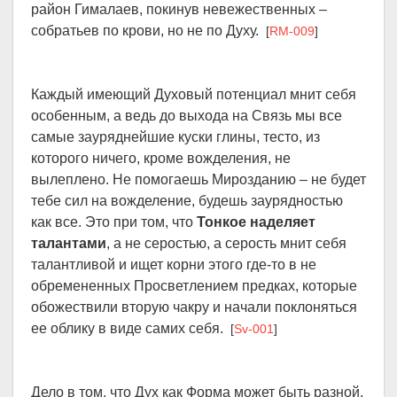
район Гималаев, покинув невежественных –
собратьев по крови, но не по Духу.
[
RM-009
]
Каждый имеющий Духовый потенциал мнит себя
особенным, а ведь до выхода на Связь мы все
самые зауряднейшие куски глины, тесто, из
которого ничего, кроме вожделения, не
вылеплено. Не помогаешь Мирозданию – не будет
тебе сил на вожделение, будешь заурядностью
как все. Это при том, что
Тонкое наделяет
талантами
, а не серостью, а серость мнит себя
талантливой и ищет корни этого где-то в не
обремененных Просветлением предках, которые
обожествили вторую чакру и начали поклоняться
ее облику в виде самих себя.
[
Sv-001
]
Дело в том, что Дух как Форма может быть разной,