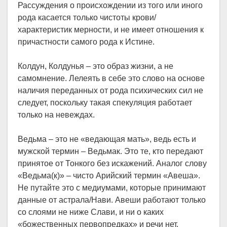
Рассуждения о происхождении из того или иного
рода касается только чистоты крови/
характеристик мерности, и не имеет отношения к
причастности самого рода к Истине.
Колдун, Колдунья – это образ жизни, а не
самомнение. Лелеять в себе это слово на основе
наличия переданных от рода психических сил не
следует, поскольку такая спекуляция работает
только на невеждах.
Ведьма – это не «ведающая мать», ведь есть и
мужской термин – Ведьмак. Это те, кто передают
принятое от Тонкого без искажений. Аналог слову
«Ведьма(к)» – чисто Арийский термин «Авеша».
Не путайте это с медиумами, которые принимают
данные от астрала/Нави. Авеши работают только
со слоями не ниже Слави, и ни о каких
«божественных первопредках» и речи нет,