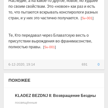
Наследие, а на какое-то другое, новое, но худшее
по своим свойствам. Это «новое» как раз и есть
то, что пытаются вскрывать конспирологи разных
стран, и у них это частично получается.
[
Sv-001
]
Те, Кто передавал через Блаватскую весть о
присутствии вырождения во франкмасонстве,
полностью правы.
[
Sv-001
]
6-12-2020, 19:14
691
0
ПОХОЖЕЕ
KLADEZ BEZDNJ II: Возвращение Бездны
посвящённые