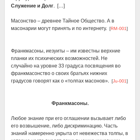
Служение и Долг
. […]
Масонство – древнее Тайное Общество. А в
масонарии могут принять и по интернету.
[
RM-001
]
Франкмасоны, иезуиты – им известны верхние
планки их психических возможностей. Не
случайно на уровне 33 градуса посвящения во
франкмасонство о своих братьях нижних
градусов говорят как о «толпах масонов».
[
Ju-001
]
Франкмасоны.
Любое знание при его оглашении вызывает либо
его возвышение, либо дискриминацию. Часть
знаний намеренно укрыта от невежества толпы, в