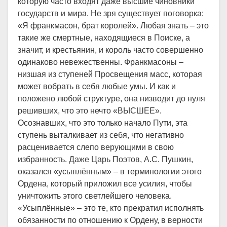
которую часто входят даже высшие чиновники
государств и мира. Не зря существует поговорка:
«Я франкмасон, брат королей». Любая знать – это
такие же смертные, находящиеся в Поиске, а
значит, и крестьянин, и король часто совершенно
одинаково невежественны. Франкмасоны –
низшая из ступеней Просвещения масс, которая
может вобрать в себя любые умы. И как и
положено любой структуре, она низводит до нуля
решивших, что это нечто «ВЫСШЕЕ».
Осознавших, что это только начало Пути, эта
ступень выталкивает из себя, что негативно
расценивается слепо верующими в свою
избранность. Даже Царь Поэтов, А.С. Пушкин,
оказался «усыплённым» – в терминологии этого
Ордена, который приложил все усилия, чтобы
уничтожить этого светлейшего человека.
«Усыплённые» – это те, кто прекратил исполнять
обязанности по отношению к Ордену, в верности