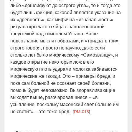
либо «дошлифуют до острого угла», то и тогда это
будет лишь фикция, каковой является указание на
их «древность», как мифична «изначальность»
ритуала крылатого яйца с наполеоновской
треуголкой над символом Устава. Ваше
подсознание мыслит образами, и «тридцать три»,
строго говоря, просто ненаучно, даже если
столько лет было мифическому «Самозванцу», и
каждое открытие некоторых лож в его
мифическую плоть ударами молотка забиваются
мифические же гвозди. Это – примеры бреда, и
пока сам больной не осознает своей болезни,
помочь будет невозможно. Выздоравливающие
выходят выше, разочаровавшиеся – «в
усыпление, поскольку масонский свет больше им
не светит» – это тоже бред.
[
RM-015
]