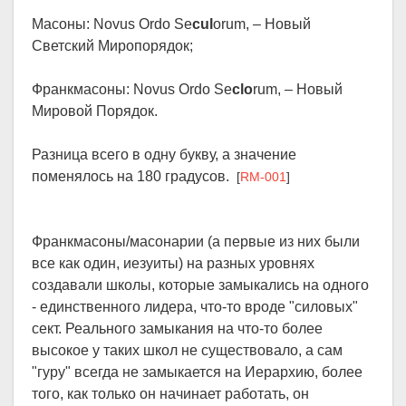
Масоны: Novus Ordo Se
cul
orum, – Новый
Светский Миропорядок;
Франкмасоны: Novus Ordo Se
clo
rum, – Новый
Мировой Порядок.
Разница всего в одну букву, а значение
поменялось на 180 градусов.
[
RM-001
]
Франкмасоны/масонарии (а первые из них были
все как один, иезуиты) на разных уровнях
создавали школы, которые замыкались на одного
- единственного лидера, что-то вроде "силовых"
сект. Реального замыкания на что-то более
высокое у таких школ не существовало, а сам
"гуру" всегда не замыкается на Иерархию, более
того, как только он начинает работать, он