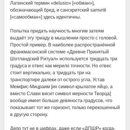
Латинский термин «delusio» [«обман»],
обозначающий бред, и санскритский samvriti
[«самообман»] здесь идентичны.
Попытка придать научность многим затеям
выдаёт эту триаду в мышлении просто с головой.
Простой пример. В наиболее распространённой
франкмасонской системе «Древне Принятый
Шотландский Ритуал» используется тридцать три
градуса и отвес как мерило точности. Но отвес
стоит вертикально, а тридцать три на
транспортире далеки от острого угла. Устав
Мемфис-Мицраим [их символ крылатое яйцо, а
вместо Слави висит символ мерности Творца]
вообще имеет больше девяноста градусов, что
показывает тот же горизонт, только перекошенный
в другую сторону.
Дело тут не в цифрах, даже если «ДПШР» когда-