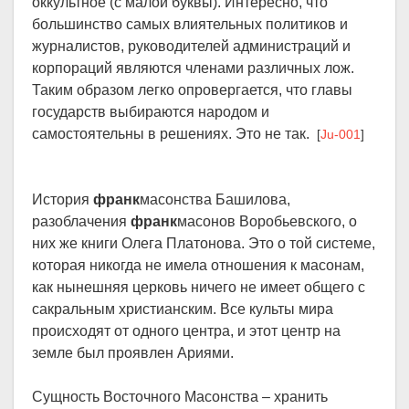
оккультное (с малой буквы). Интересно, что
большинство самых влиятельных политиков и
журналистов, руководителей администраций и
корпораций являются членами различных лож.
Таким образом легко опровергается, что главы
государств выбираются народом и
самостоятельны в решениях. Это не так.
[
Ju-001
]
История
франк
масонства Башилова,
разоблачения
франк
масонов Воробьевского, о
них же книги Олега Платонова. Это о той системе,
которая никогда не имела отношения к масонам,
как нынешняя церковь ничего не имеет общего с
сакральным христианским. Все культы мира
происходят от одного центра, и этот центр на
земле был проявлен Ариями.
Сущность Восточного Масонства – хранить