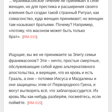
…Франкмасонское течение не принимает к себе
женщин, но для престижа и расширения своего
влияния был создан такой странный Ритуал, как
сомасонство, куда женщин принимают; но женщин
там называют братьями. Почему? Например,
«потому, что масоном может быть только
брат».
[
RM-015
]
Ищущие, вы же не принимаете за Элиту семьи
франкмасонов? Эти – ничто, простые смертные,
обслуживающие собой идею альтернативного
апостольства, и верящие, что их кровь и есть
Грааль, а они – потомки Иисуса и Магдалины и
они защищены этим от Первородного Греха, и
могут вытворять всё, что заблагорассудится. Их
кровь Мы как-нибудь разберём, посмеётесь, если
поймёте.
[
RM-015
]