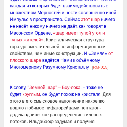
каждая из которых будет взаимодействовать с
множеством Мерностей и нести совершенно иной
Импульс в пространство. Сейчас
этот шар
ничего
не несёт, никому ничего не даёт, как говорят в
Масонском Ордене,
«шар имеет тупой угол и
тупых жителей»
. Кристаллическая структура
гораздо вместительней по информационным
свойствам, чем иные конструкции.
И «Земля»
от
плоского шара
ведётся Нами к объёмному
Многомерному Разумному Кристаллу
.
[
RM-015
]
К слову,
"Земной шар" – Бху-лока
, – тоже не
будет
круглым
, он будет похож на кристалл
. Для
этого в его смысловое наполнение накрепко
вошло любимое пифагорейцами пентагон-
додекаэдрическое распределение силовых
потоков. Ильдабаоф задумал и получил