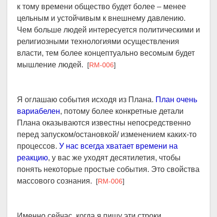
к тому времени общество будет более – менее
цельным и устойчивым к внешнему давлению.
Чем больше людей интересуется политическими и
религиозными технологиями осуществления
власти, тем более концептуально весомым будет
мышление людей.
[
RM-006
]
Я оглашаю события исходя из Плана.
План очень
вариабелен
, потому более конкретные детали
Плана оказываются известны непосредственно
перед запуском/остановкой/ изменением каких-то
процессов.
У нас всегда хватает времени на
реакцию
, у вас же уходят десятилетия, чтобы
понять некоторые простые события. Это свойства
массового сознания.
[
RM-006
]
Именно сейчас, когда я пишу эти строки,