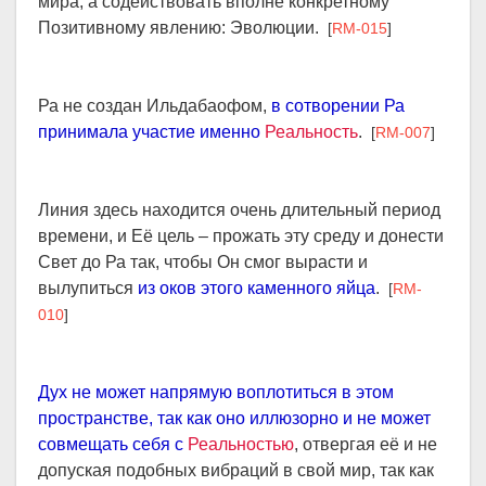
мира, а содействовать вполне конкретному
Позитивному явлению: Эволюции.
[
RM-015
]
Ра не создан Ильдабаофом,
в сотворении Ра
принимала участие именно
Реальность
.
[
RM-007
]
Линия здесь находится очень длительный период
времени, и Её цель – прожать эту среду и донести
Свет до Ра так, чтобы Он смог вырасти и
вылупиться
из оков этого каменного яйца
.
[
RM-
010
]
Дух не может напрямую воплотиться в этом
пространстве, так как оно иллюзорно и не может
совмещать себя с
Реальностью
, отвергая её и не
допуская подобных вибраций в свой мир, так как