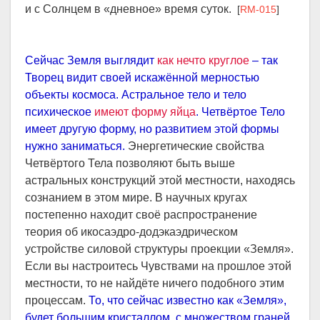
и с Солнцем в «дневное» время суток.
[
RM-015
]
Сейчас Земля выглядит
как нечто круглое
– так
Творец видит своей искажённой мерностью
объекты космоса. Астральное тело и тело
психическое
имеют форму яйца
. Четвёртое Тело
имеет другую форму, но развитием этой формы
нужно заниматься.
Энергетические свойства
Четвёртого Тела позволяют быть выше
астральных конструкций этой местности, находясь
сознанием в этом мире. В научных кругах
постепенно находит своё распространение
теория об икосаэдро-додэкаэдрическом
устройстве силовой структуры проекции «Земля».
Если вы настроитесь Чувствами на прошлое этой
местности, то не найдёте ничего подобного этим
процессам.
То, что сейчас известно как «Земля»,
будет большим кристаллом, с множеством граней,