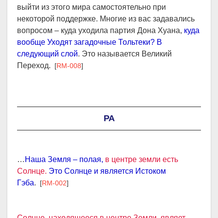
выйти из этого мира самостоятельно при
некоторой поддержке. Многие из вас задавались
вопросом – куда уходила партия Дона Хуана,
куда
вообще Уходят загадочные Тольтеки?
В
следующий слой
. Это называется Великий
Переход.
[
RM-008
]
РА
…
Наша Земля – полая,
в центре земли есть
Солнце.
Это Солнце и является Истоком
Гэба
.
[
RM-002
]
Солнце, находящееся в центре Земли, являет