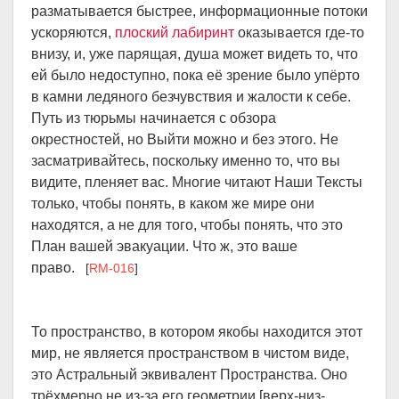
разматывается быстрее, информационные потоки
ускоряются,
плоский лабиринт
оказывается где-то
внизу, и, уже парящая, душа может видеть то, что
ей было недоступно, пока её зрение было упёрто
в камни ледяного безчувствия и жалости к себе.
Путь из тюрьмы начинается с обзора
окрестностей, но Выйти можно и без этого. Не
засматривайтесь, поскольку именно то, что вы
видите, пленяет вас. Многие читают Наши Тексты
только, чтобы понять, в каком же мире они
находятся, а не для того, чтобы понять, что это
План вашей эвакуации. Что ж, это ваше
право.
[
RM-016
]
То пространство, в котором якобы находится этот
мир, не является пространством в чистом виде,
это Астральный эквивалент Пространства. Оно
трёхмерно не из-за его геометрии [верх-низ-