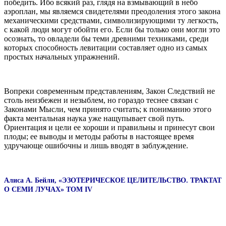
победить. Ибо всякий раз, глядя на взмывающий в небо
аэроплан, мы являемся свидетелями преодоления этого закона
механическими средствами, символизирующими ту легкость,
с какой люди могут обойти его. Если бы только они могли это
осознать, то овладели бы теми древними техниками, среди
которых способность левитации составляет одно из самых
простых начальных упражнений.
Вопреки современным представлениям, Закон Следствий не
столь неизбежен и незыблем, но гораздо теснее связан с
Законами Мысли, чем принято считать; к пониманию этого
факта ментальная наука уже нащупывает свой путь.
Ориентация и цели ее хороши и правильны и принесут свои
плоды; ее выводы и методы работы в настоящее время
удручающе ошибочны и лишь вводят в заблуждение.
Алиса А. Бейли, «ЭЗОТЕРИЧЕСКОЕ ЦЕЛИТЕЛЬСТВО. ТРАКТАТ
О СЕМИ ЛУЧАХ» ТОМ IV