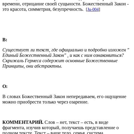
времени, отрицание своей сущьности. Божественный Закон -
это красота, симметрия, безупречность.
[
Ju-004
]
В:
Существует ли текст, где официально и подробно изложен "
Единый Божественный Закон" , и как с ним ознакомиться?
Скрижаль Гермеса содержит основные Божественные
Принципы, они абстрактны.
О:
В словах Божественный Закон непередаваем, его ощущение
можно приобрести только через озарение.
КОММЕНТАРИЙ.
Слов – нет, текст – есть, в виде
фрагмента, изучив который, получаешь представление о
полном тексте. Текст – ваше тело, семья, система