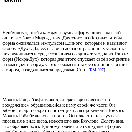
Необходимо, чтобы каждая разумная форма получала свой
опыт, это Закон Мироздания. Для этого необходимо, чтобы
форма оживлялась Импульсом Единого, который и называют
словом «Дух». Далее, в зависимости от различных условий, с
появляющимся в среде сознанием соединяется одна из Тонких
форм (Искра/Дух), которая для этого спускает своё восприятие
и помещает в форму. С этого момента такое сознание связано
с миром, находящимся за пределами Сна.
[
RM-007
]
Молить Ильдабаофа можно, он даст вдохновение, но
вожделением обращающейся к нему своей же части Он
заберёт эфир и сократит потенциал для проведения Тонкого.
Молить Гэба безперспективно – Он пока что неразумная
проекция в виде шара, известного как Бху-лока. Делать вид,
что обращаешься к Единому, значит лгать в худшей форме,
ведь Он уже создал Закон, по которому любая форма