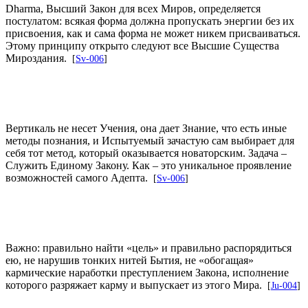
Dharma, Высший Закон для всех Миров, определяется
постулатом: всякая форма должна пропускать энергии без их
присвоения, как и сама форма не может никем присваиваться.
Этому принципу открыто следуют все Высшие Существа
Мироздания.
[
Sv-006
]
Вертикаль не несет Учения, она дает Знание, что есть иные
методы познания, и Испытуемый зачастую сам выбирает для
себя тот метод, который оказывается новаторским. Задача –
Служить Единому Закону. Как – это уникальное проявление
возможностей самого Адепта.
[
Sv-006
]
Важно: правильно найти «цель» и правильно распорядиться
ею, не нарушив тонких нитей Бытия, не «обогащая»
кармические наработки преступлением Закона, исполнение
которого разряжает карму и выпускает из этого Мира.
[
Ju-004
]