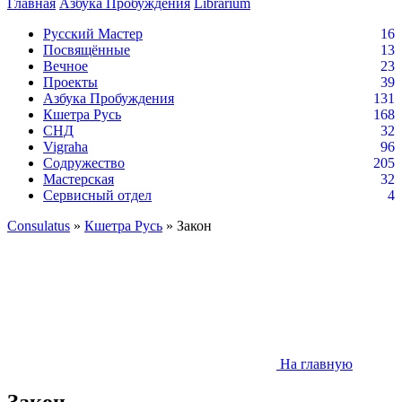
Главная
Азбука Пробуждения
Librarium
Русский Мастер
16
Посвящённые
13
Вечное
23
Проекты
39
Азбука Пробуждения
131
Кшетра Русь
168
СНД
32
Vigraha
96
Содружество
205
Мастерская
32
Сервисный отдел
4
Consulatus
»
Кшетра Русь
» Закон
На главную
Закон