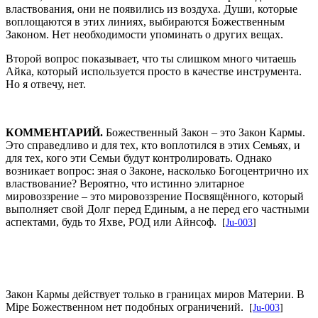
властвования, они не появились из воздуха. Души, которые
воплощаются в этих линиях, выбираются Божественным
Законом. Нет необходимости упоминать о других вещах.
Второй вопрос показывает, что ты слишком много читаешь
Айка, который используется просто в качестве инструмента.
Но я отвечу, нет.
КОММЕНТАРИЙ.
Божественный Закон – это Закон Кармы.
Это справедливо и для тех, кто воплотился в этих Семьях, и
для тех, кого эти Семьи будут контролировать. Однако
возникает вопрос: зная о Законе, насколько Богоцентрично их
властвование? Вероятно, что истинно элитарное
мировоззрение – это мировоззрение Посвящённого, который
выполняет свой Долг перед Единым, а не перед его частными
аспектами, будь то Яхве, РОД или Айнсоф.
[
Ju-003
]
Закон Кармы действует только в границах миров Материи. В
Мiре Божественном нет подобных ограничений.
[
Ju-003
]