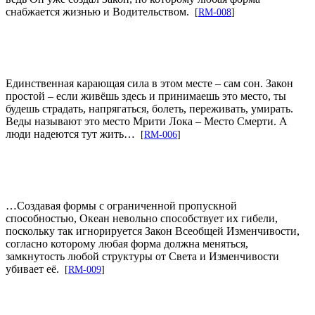
снабжается жизнью и Водительством.
[
RM-008
]
Единственная карающая сила в этом месте – сам сон. Закон
простой – если живёшь здесь и принимаешь это место, ты
будешь страдать, напрягаться, болеть, переживать, умирать.
Веды называют это место Мрити Лока – Место Смерти. А
люди надеются тут жить…
[
RM-006
]
…Создавая формы с ограниченной пропускной
способностью, Океан невольно способствует их гибели,
поскольку так игнорируется Закон Всеобщей Изменчивости,
согласно которому любая форма должна меняться,
замкнутость любой структуры от Света и Изменчивости
убивает её.
[
RM-009
]