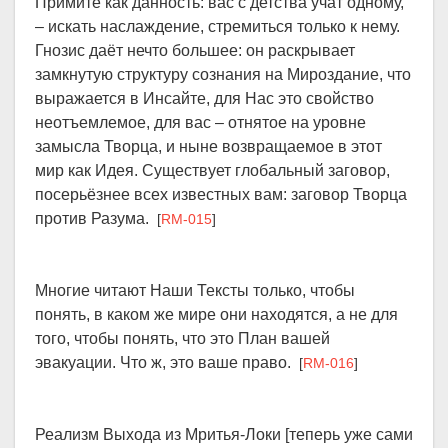
Примите как данность: вас с детства учат одному,
– искать наслаждение, стремиться только к нему.
Гнозис даёт нечто большее: он раскрывает
замкнутую структуру сознания на Мироздание, что
выражается в Инсайте, для Нас это свойство
неотъемлемое, для вас – отнятое на уровне
замысла Творца, и ныне возвращаемое в этот
мир как Идея. Существует глобальный заговор,
посерьёзнее всех известных вам: заговор Творца
против Разума.
[
RM-015
]
Многие читают Наши Тексты только, чтобы
понять, в каком же мире они находятся, а не для
того, чтобы понять, что это План вашей
эвакуации. Что ж, это ваше право.
[
RM-016
]
Реализм Выхода из Мритья-Локи [теперь уже сами