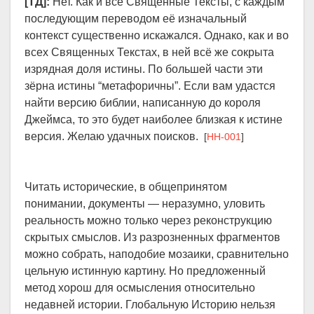
[ТД]:
Нет. Как и все Священные Тексты, с каждым
последующим переводом её изначальный
контекст существенно искажался. Однако, как и во
всех Священных Текстах, в ней всё же сокрыта
изрядная доля истины. По большей части эти
зёрна истины “метафоричны”. Если вам удастся
найти версию библии, написанную до короля
Джеймса, то это будет наиболее близкая к истине
версия. Желаю удачных поисков.
[
HH-001
]
Читать исторические, в общепринятом
понимании, документы — неразумно, уловить
реальность можно только через реконструкцию
скрытых смыслов. Из разрозненных фрагментов
можно собрать, наподобие мозаики, сравнительно
цельную истинную картину. Но предложенный
метод хорош для осмысления относительно
недавней истории. Глобальную Историю нельзя