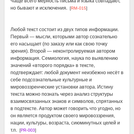
Чаще всего мерность письма и языка совпадают,
но бывают и исключения.
[
RM-015
]
Любой текст состоит из двух типов информации.
Первый — мысли, которыми автор сознательно
его насыщает (по заказу или как свою точку
зрения). Второй — неконтролируемая автором
информация. Семиология, наука по выявлению
значений «второго порядка» в тексте,
подтверждает: любой документ неизбежно несёт в
себе подсознательные культурные и
мировоззренческие установки автора. Истину
текста можно познать через анализ структуры
взаимосвязанных знаков и символов, спрятанных
в подтексте. Автор может говорить что угодно, но
он является продуктом своего мировоззрения,
нации, культуры, возраста, сиюминутных целей и
т.п.
[
PR-003
]