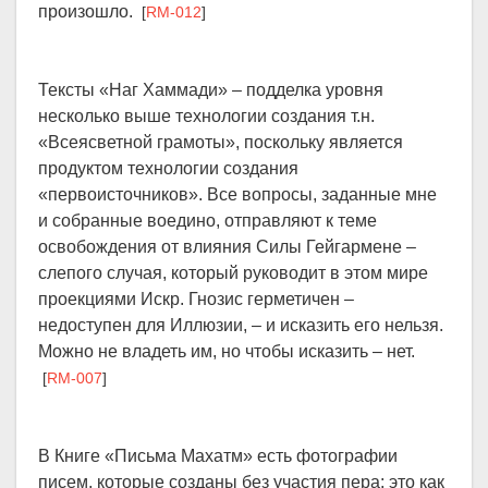
произошло.
[
RM-012
]
Тексты «Наг Хаммади» – подделка уровня
несколько выше технологии создания т.н.
«Всеясветной грамоты», поскольку является
продуктом технологии создания
«первоисточников». Все вопросы, заданные мне
и собранные воедино, отправляют к теме
освобождения от влияния Силы Гейгармене –
слепого случая, который руководит в этом мире
проекциями Искр. Гнозис герметичен –
недоступен для Иллюзии, – и исказить его нельзя.
Можно не владеть им, но чтобы исказить – нет.
[
RM-007
]
В Книге «Письма Махатм» есть фотографии
писем, которые созданы без участия пера: это как