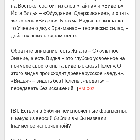
на Востоке; состоит из слов «Тайна» и «Видеть»;
Йога Видья – «Обуздание, Сдерживание», и опять
же корень «Видеть»; Брахма Видья, если кратко,
то Учение о двух Брахманах – творческих силах, –
действующих в одном месте.
Обратите внимание, есть Жнана – Оккультное
Знание, а есть Видья – это глубоко усвоенное на
примере своего опыта видеть сквозь Пелену. От
этого видья происходит древнерусское «ведун».
«Видья» – видеть без Пелены, «ведать» –
передавать без искажений.
[
RM-002
]
[В]:
Есть ли в библии неиспорченные фрагменты,
и какую из версий библии вы бы назвали
[наименее испорченной]?