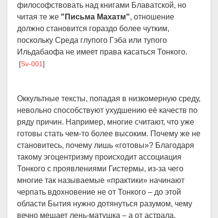
философствовать над книгами Блаватской, но
читая те же
"Письма Махатм"
, отношение
должно становится гораздо более чутким,
поскольку Среда глупого Гэба или тупого
Ильдабаофа не имеет права касаться Тонкого.
[
Sv-001
]
Оккультные тексты, попадая в низкомерную среду,
невольно способствуют ухудшению её качеств по
ряду причин. Например, многие считают, что уже
готовы стать чем-то более высоким. Почему же не
становитесь, почему лишь «готовы»? Благодаря
такому эгоцентризму происходит ассоциация
Тонкого с проявлениями Гистермы, из-за чего
многие так называемые «практики» начинают
черпать вдохновение не от Тонкого – до этой
области Бытия нужно дотянуться разумом, чему
вечно мешает лень-матушка – а от астрала,