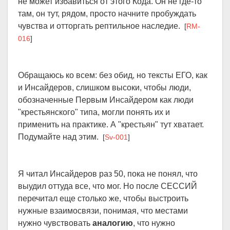
не может избавиться от этого Кода. Он не где-то
там, он тут, рядом, просто начните пробуждать
чувства и отторгать рептильное наследие.
[
RM-
016
]
Обращаюсь ко всем: без обид, но тексты ЕГО, как
и Инсайдеров, слишком высоки, чтобы люди,
обозначенные Первым Инсайдером как люди
"крестьянского" типа, могли понять их и
применить на практике. А "крестьян" тут хватает.
Подумайте над этим.
[
Sv-001
]
Я читал Инсайдеров раз 50, пока не понял, что
выудил оттуда все, что мог. Но после СЕССИЙ
перечитал еще столько же, чтобы выстроить
нужные взаимосвязи, понимая, что местами
нужно чувствовать
аналогию
, что нужно