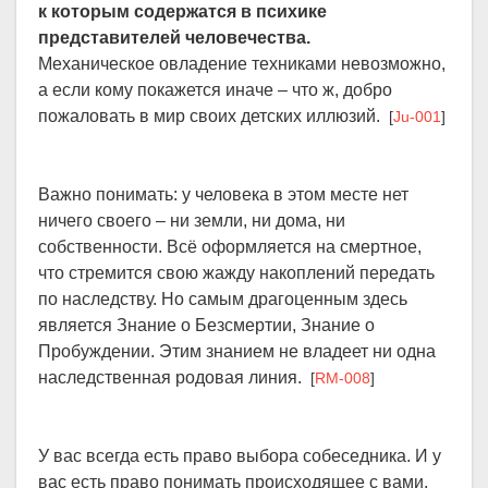
к которым содержатся в психике
представителей человечества.
Механическое овладение техниками невозможно,
а если кому покажется иначе – что ж, добро
пожаловать в мир своих детских иллюзий.
[
Ju-001
]
Важно понимать: у человека в этом месте нет
ничего своего – ни земли, ни дома, ни
собственности. Всё оформляется на смертное,
что стремится свою жажду накоплений передать
по наследству. Но самым драгоценным здесь
является Знание о Безсмертии, Знание о
Пробуждении. Этим знанием не владеет ни одна
наследственная родовая линия.
[
RM-008
]
У вас всегда есть право выбора собеседника. И у
вас есть право понимать происходящее с вами,