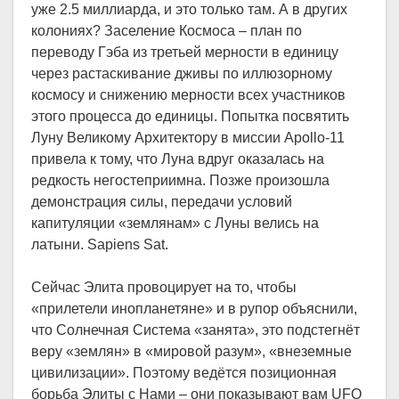
уже 2.5 миллиарда, и это только там. А в других
колониях? Заселение Космоса – план по
переводу Гэба из третьей мерности в единицу
через растаскивание дживы по иллюзорному
космосу и снижению мерности всех участников
этого процесса до единицы. Попытка посвятить
Луну Великому Архитектору в миссии Apollo-11
привела к тому, что Луна вдруг оказалась на
редкость негостеприимна. Позже произошла
демонстрация силы, передачи условий
капитуляции «землянам» с Луны велись на
латыни. Sapiens Sat.
Сейчас Элита провоцирует на то, чтобы
«прилетели инопланетяне» и в рупор объяснили,
что Солнечная Система «занята», это подстегнёт
веру «землян» в «мировой разум», «внеземные
цивилизации». Поэтому ведётся позиционная
борьба Элиты с Нами – они показывают вам UFO