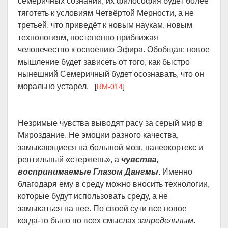
семеричных сознаний, их философия будет более
тяготеть к условиям Четвёртой Мерности, а не
третьей, что приведёт к новым наукам, новым
технологиям, постепенно приближая
человечество к освоению Эфира. Обобщая: новое
мышление будет зависеть от того, как быстро
нынешний Семеричный будет осознавать, что он
морально устарел.
[
RM-014
]
Незримые чувства выводят расу за серый мир в
Мироздание. Не эмоции разного качества,
замыкающиеся на большой мозг, палеокортекс и
рептильный «стержень», а
чувства,
воспринимаемые Глазом Дангмы
. Именно
благодаря ему в среду можно вносить технологии,
которые будут использовать среду, а не
замыкаться на нее. По своей сути все новое
когда-то было во всех смыслах
запредельным
.