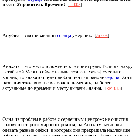
и есть Управитель Времени!
[
Ju-005
]
Анубис
– взвешивающий
сердца
умерших.
[
Ju-005
]
Анахата – это местоположение в районе груди. Если вы чакру
Четвёртой Меры [сейчас называется «анахата»] сместите в
копчик, то анахатой будет любой центр в районе
сердца
. Хотя
названия тоже вполне возможно поменять, на более
актуальные по времени и месту выдачи Знания.
[
RM-013
]
Одна из проблем в работе с сердечным центром: не очистив
голову от старого мировосприятия, на Анахату начинали
одевать разные одёжи, в которых она прекращала надлежаще
работать, подвергаясь утяжелению со стороны более низких