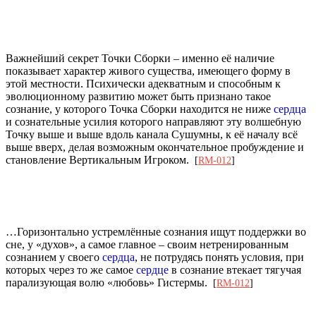
Важнейший секрет Точки Сборки – именно её наличие
показывает характер живого существа, имеющего форму в
этой местности. Психически адекватным и способным к
эволюционному развитию может быть признано такое
сознание, у которого Точка Сборки находится не ниже
сердца
и сознательные усилия которого направляют эту волшебную
Точку выше и выше вдоль канала Сушумны, к её началу всё
выше вверх, делая возможным окончательное пробуждение и
становление Вертикальным Игроком.
[
RM-012
]
…Горизонтально устремлённые сознания ищут поддержки во
сне, у «духов», а самое главное – своим нетренированным
сознанием у своего
сердца
, не потрудясь понять условия, при
которых через то же самое
сердце
в сознание втекает тягучая
парализующая волю «любовь» Гистермы.
[
RM-012
]