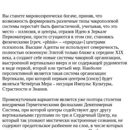
Вы станете мировоззренчески богаче, приняв, что
возможность формировать различные типы чакрополевой
системы перестаёт быть фантастичной, учитывая, что это
место – иллюзия, и центры, отразив Идею в Зеркале
Первоматерии, просто сгущаются в этом сне, становясь
физическими [греч. «phisis» – «природа»] центрами
психополя. Высшие Адепты не используют семеричность,
полностью освоенную Элитой только ближе к середине XIX
века, а создают себе новые системы чакорной организации,
выстроенной вертикально вверх и не содержащей рудиментов
в виде первой, второй или третьей мер. Наиболее
перспективной является такая система организации
Вертикали, при которой первым центром [снизу] будет
являться Четвёртая Мера – несущая Импульс Культуры,
Страстности и Знания.
Промежуточным вариантом является уже полтора столетия
внедряемая Герметическими филиалами Девятимерная
Система, при которой центры содействуют друг другу
вертикальными группами по три и Сердечный Центр, на
который так уповают мистически настроенные сознания, не
содержит предательское разбиение на слои, в числе которых