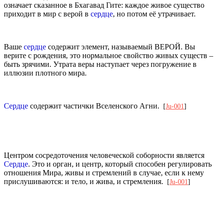
означает сказанное в Бхагавад Гите: каждое живое существо
приходит в мир с верой в
сердце
, но потом её утрачивает.
Ваше
сердце
содержит элемент, называемый ВЕРОЙ. Вы
верите с рождения, это нормальное свойство живых существ –
быть зрячими. Утрата веры наступает через погружение в
иллюзии плотного мира.
Сердце
содержит частички Вселенского Агни.
[
Ju-001
]
Центром сосредоточения человеческой соборности является
Сердце
. Это и орган, и центр, который способен регулировать
отношения Мира, живы и стремлений в случае, если к нему
прислушиваются: и тело, и жива, и стремления.
[
Ju-001
]