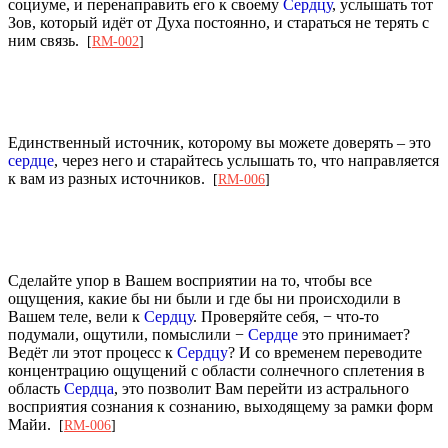
социуме, и перенаправить его к своему
Сердцу
, услышать тот
Зов, который идёт от Духа постоянно, и стараться не терять с
ним связь.
[
RM-002
]
Единственный источник, которому вы можете доверять – это
сердце
, через него и старайтесь услышать то, что направляется
к вам из разных источников.
[
RM-006
]
Сделайте упор в Вашем восприятии на то, чтобы все
ощущения, какие бы ни были и где бы ни происходили в
Вашем теле, вели к
Сердцу
. Проверяйте себя, − что-то
подумали, ощутили, помыслили −
Сердце
это принимает?
Ведёт ли этот процесс к
Сердцу
? И со временем переводите
концентрацию ощущений с области солнечного сплетения в
область
Сердца
, это позволит Вам перейти из астрального
восприятия сознания к сознанию, выходящему за рамки форм
Майи.
[
RM-006
]