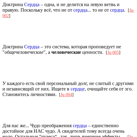
Доктрина
Сердца
– одна, и не делится на левую ветвь и
правую. Поскольку всё, что не от
сердца
... то не от
сердца
.
[
Ju-
002
]
Доктрина
Сердца
– это система, которая проповедует не
"общечеловеческие", а
человеческие
ценности.
[
Ju-005
]
У каждого есть свой персональный долг, не слитый с другими
и независящий от них. Ищите в
сердце
, очищайте себя от эго.
Становитесь личностями.
[
Ju-004
]
Для нас же... Чудо преображения
сердца
– единственно
достойное для НАС чудо. А свидетелей тому всегда очень
мало. Остальные “чудеса“– так, лишь внешние эффекты…
[
Ju-