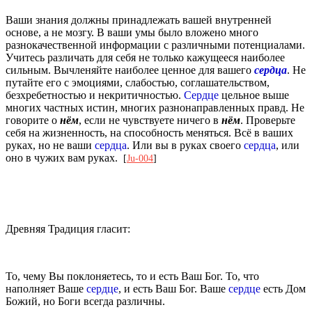
Ваши знания должны принадлежать вашей внутренней
основе, а не мозгу. В ваши умы было вложено много
разнокачественной информации с различными потенциалами.
Учитесь различать для себя не только кажущееся наиболее
сильным. Вычленяйте наиболее ценное для вашего
сердца
. Не
путайте его с эмоциями, слабостью, соглашательством,
безхребетностью и некритичностью.
Сердце
цельное выше
многих частных истин, многих разнонаправленных правд. Не
говорите о
нём
, если не чувствуете ничего в
нём
. Проверьте
себя на жизненность, на способность меняться. Всё в ваших
руках, но не ваши
сердца
. Или вы в руках своего
сердца
, или
оно в чужих вам руках.
[
Ju-004
]
Древняя Традиция гласит:
То, чему Вы поклоняетесь, то и есть Ваш Бог. То, что
наполняет Ваше
сердце
, и есть Ваш Бог. Ваше
сердце
есть Дом
Божий, но Боги всегда различны.