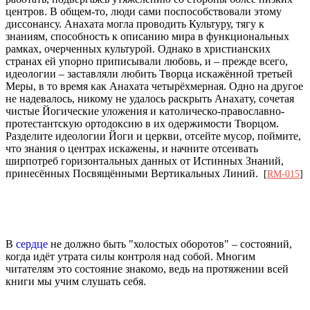
центров. В общем-то, люди сами поспособствовали этому
диссонансу. Анахата могла проводить Культуру, тягу к
знаниям, способность к описанию мира в функциональных
рамках, очерченных культурой. Однако в христианских
странах ей упорно приписывали любовь, и – прежде всего,
идеологии – заставляли любить Творца искажённой третьей
Меры, в то время как Анахата четырёхмерная. Одно на другое
не надевалось, никому не удалось раскрыть Анахату, сочетая
чистые Йогические уложения и католическо-православно-
протестантскую ортодоксию в их одержимости Творцом.
Разделите идеологии Йоги и церкви, отсейте мусор, поймите,
что знания о центрах искажены, и начните отсеивать
ширпотреб горизонтальных данных от Истинных Знаний,
принесённых Посвящёнными Вертикальных Линий.
[
RM-015
]
В
сердце
не должно быть "холостых оборотов" – состояний,
когда идёт утрата силы контроля над собой. Многим
читателям это состояние знакомо, ведь на протяжении всей
книги мы учим слушать себя.