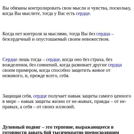
Вы обязаны контролировать свои мысли и чувства, поскольку,
когда Вы мыслите, тогда у Вас есть
сердце
.
Когда нет контроля за мыслями, тогда Вы без
сердца
–
безсердечный и опустошаемый своим невежеством.
Сердце
лишь тогда –
сердце
, когда оно без страха, без
вожделения, без сомнений, когда развивает другие
сердца
своим примером, когда способно защитить живое от
неживого, и, прежде всего, себя.
Защищая себя,
сердце
получает навык защиты самого ценного
в мире – навык защиты жизни от не-ж
и
вых, правды – от не-
правых, а себя – от своих иллюзий.
Духовный подвиг – это терпение, выражающееся в
готовности давать бой тысячекратно превосходящим