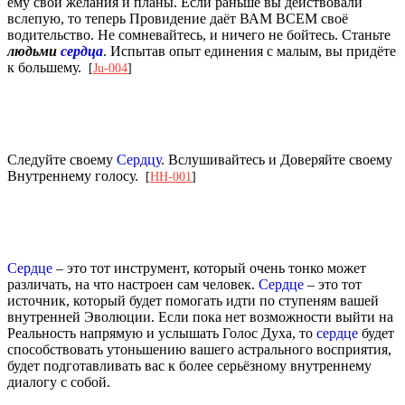
ему свои желания и планы. Если раньше вы действовали
вслепую, то теперь Провидение даёт ВАМ ВСЕМ своё
водительство. Не сомневайтесь, и ничего не бойтесь. Станьте
людьми
сердца
. Испытав опыт единения с малым, вы придёте
к большему.
[
Ju-004
]
Следуйте своему
Сердцу
. Вслушивайтесь и Доверяйте своему
Внутреннему голосу.
[
HH-001
]
Сердце
– это тот инструмент, который очень тонко может
различать, на что настроен сам человек.
Сердце
– это тот
источник, который будет помогать идти по ступеням вашей
внутренней Эволюции. Если пока нет возможности выйти на
Реальность напрямую и услышать Голос Духа, то
сердце
будет
способствовать утоньшению вашего астрального восприятия,
будет подготавливать вас к более серьёзному внутреннему
диалогу с собой.