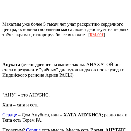
Махатмы уже более 5 тысяч лет учат раскрытию сердечного
центра, основная глобальная масса людей действует на первых
трёх чакрамах, игнорируя более высокие.
[
RM-001
]
Анухата
(очень древнее название чакры. АНАХАТОЙ она
стала в результате "учёных" диспутов индусов после ухода с
Индийского региона Ариев РАСЫ).
"АНУ" – это АНУБИС.
Хата – хата и есть.
Сердце
– Дом Анубиса, или –
ХАТА АНУБИСА
; равно как и
Terra есть Терем РА.
Проверим?
Сердце
есть мысль, Мысль есть Время.
АНУБИС