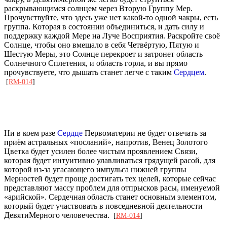
раскрывающимся солнцем через Вторую Группу Мер.
Прочувствуйте, что здесь уже нет какой-то одной чакры, есть
группа. Которая в состоянии объединиться, и дать силу и
поддержку каждой Мере на Луче Восприятия. Раскройте своё
Солнце, чтобы оно вмещало в себя Четвёртую, Пятую и
Шестую Меры, это Солнце перекроет и затронет область
Солнечного Сплетения, и область горла, и вы прямо
прочувствуете, что дышать станет легче с таким
Сердцем
.
[
RM-014
]
Ни в коем разе
Сердце
Первоматерии не будет отвечать за
приём астральных «посланий», напротив, Венец Золотого
Цветка будет усилен более чистым проявлением Связи,
которая будет интуитивно улавливаться грядущей расой, для
которой из-за угасающего импульса нижней группы
Мерностей будет проще достигать тех целей, которые сейчас
представляют массу проблем для отпрысков расы, именуемой
«арийской». Сердечная область станет основным элементом,
который будет участвовать в повседневной деятельности
ДевятиМерного человечества.
[
RM-014
]