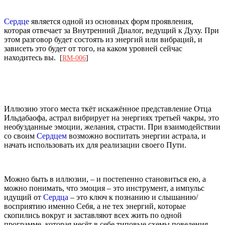
Сердце
является одной из основных форм проявления,
которая отвечает за Внутренний Диалог, ведущий к Духу. При
этом разговор будет состоять из энергий или вибраций, и
зависеть это будет от того, на каком уровней сейчас
находитесь вы.
[
RM-006
]
Иллюзию этого места ткёт искажённое представление Отца
Ильдабаофа, астрал вибрирует на энергиях третьей чакры, это
необузданные эмоции, желания, страсти. При взаимодействии
со своим
Сердцем
возможно воспитать энергии астрала, и
начать использовать их для реализации своего Пути.
Можно быть в иллюзии, – и постепенно становиться ею, а
можно понимать, что эмоция – это инструмент, а импульс
идущий от
Сердца
– это ключ к познанию и слышанию/
восприятию именно Себя, а не тех энергий, которые
скопились вокруг и заставляют всех жить по одной
программе, которая несёт в себе типовые схемы поведения,