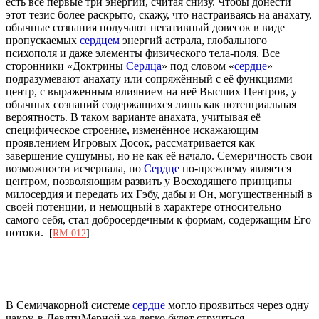
есть все первые три энергии, считая снизу. Чтобы донести
этот тезис более раскрыто, скажу, что настраиваясь на анахату,
обычные сознания получают негативный довесок в виде
пропускаемых
сердцем
энергий астрала, глобального
психополя и даже элементы физического тела-поля. Все
сторонники «Доктрины
Сердца
» под словом «
сердце
»
подразумевают анахату или сопряжённый с её функциями
центр, с выраженным влиянием на неё Высших Центров, у
обычных сознаний содержащихся лишь как потенциальная
вероятность. В таком варианте анахата, учитывая её
специфическое строение, изменённое искажающим
проявлением Игровых Досок, рассматривается как
завершение сушумны, но не как её начало. Семеричность свои
возможности исчерпала, но
Сердце
по-прежнему является
центром, позволяющим развить у Восходящего принципы
милосердия и передать их Гэбу, дабы и Он, могущественный в
своей потенции, и немощный в характере относительно
самого себя, стал добросердечным к формам, содержащим Его
потоки.
[
RM-012
]
В Семичакорной системе
сердце
могло проявиться через одну
чакру, в ДевятиМерной же легко будет струиться