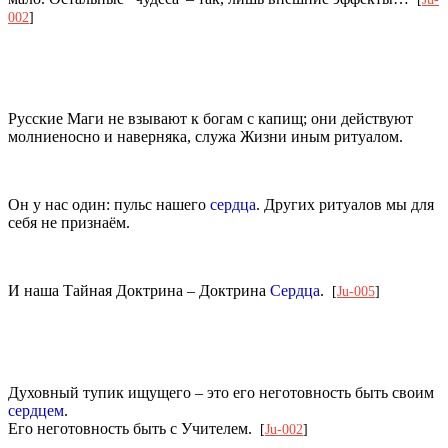
002
]
Русские Маги не взывают к богам с капищ; они действуют
молниеносно и наверняка, служа Жизни иным ритуалом.
Он у нас один: пульс нашего
сердца
. Других ритуалов мы для
себя не признаём.
И наша Тайная Доктрина – Доктрина
Сердца
.
[
Ju-005
]
Духовный тупик ищущего – это его неготовность быть своим
сердцем
.
Его неготовность быть с Учителем.
[
Ju-002
]