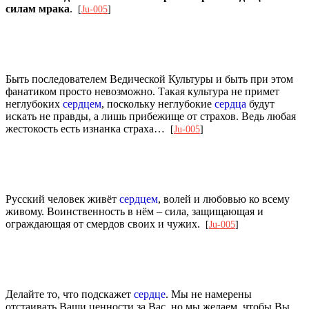
силам мрака
.
[
Ju-005
]
Быть последователем Ведической Культуры и быть при этом
фанатиком просто невозможно. Такая культура не примет
неглубоких
сердцем
, поскольку неглубокие
сердца
будут
искать не правды, а лишь прибежище от страхов. Ведь любая
жестокость есть изнанка страха…
[
Ju-005
]
Русский человек живёт
сердцем
, волей и любовью ко всему
живому. Воинственность в нём – сила, защищающая и
ограждающая от смердов своих и чужих.
[
Ju-005
]
Делайте то, что подскажет
сердце
. Мы не намерены
отстаивать Ваши ценности за Вас, но мы желаем, чтобы Вы