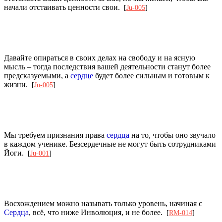
начали отстаивать ценности свои.
[
Ju-005
]
Давайте опираться в своих делах на свободу и на ясную
мысль – тогда последствия вашей деятельности станут более
предсказуемыми, а
сердце
будет более сильным и готовым к
жизни.
[
Ju-005
]
Мы требуем признания права
сердца
на то, чтобы оно звучало
в каждом ученике. Безсердечные не могут быть сотрудниками
Йоги.
[
Ju-001
]
Восхождением можно называть только уровень, начиная с
Сердца
, всё, что ниже Инволюция, и не более.
[
RM-014
]