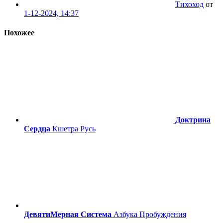
Тихоход
от
1-12-2024, 14:37
Похожее
Доктрина
Сердца
Кшетра Русь
ДевятиМерная Система
Азбука Пробуждения