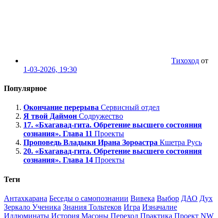
Тихоход
от
1-03-2026, 19:30
Популярное
Окончание перерыва
Сервисный отдел
Я твой Даймон
Содружество
17. «Бхагавад-гита. Обретение высшего состояния
сознания». Глава 11
Проекты
Проповедь Владыки Ирана Зороастра
Кшетра Русь
20. «Бхагавад-гита. Обретение высшего состояния
сознания». Глава 14
Проекты
Теги
Антахкарана
Беседы о самопознании
Вивека
Выбор
ДАО
Дух
Зеркало Ученика
Знания Тольтеков
Игра
Изначалие
Иллюминаты
История
Масоны
Переход
Практика
Проект NW