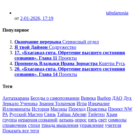
tabularussia
от
2-01-2026, 17:19
Популярное
Окончание перерыва
Сервисный отдел
Я твой Даймон
Содружество
17. «Бхагавад-гита. Обретение высшего состояния
сознания». Глава 11
Проекты
Проповедь Владыки Ирана Зороастра
Кшетра Русь
20. «Бхагавад-гита. Обретение высшего состояния
сознания». Глава 14
Проекты
Теги
Антахкарана
Беседы о самопознании
Вивека
Выбор
ДАО
Дух
Зеркало Ученика
Знания Тольтеков
Игра
Изначалие
Иллюминаты
История
Масоны
Переход
Практика
Проект NW
РА
Русский Мастер
Связь
Тайша Абеляр
Тибетец
Храм
группа
иерархия сознаний
латынь
опрос
пять
свет
символы
справочник
стихи
триада мышления
управление
учителя
Показать все теги