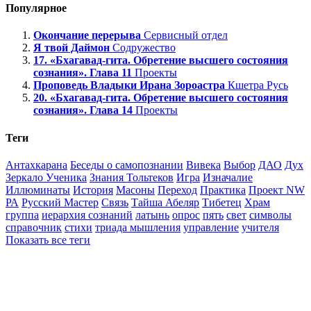
Популярное
Окончание перерыва
Сервисный отдел
Я твой Даймон
Содружество
17. «Бхагавад-гита. Обретение высшего состояния
сознания». Глава 11
Проекты
Проповедь Владыки Ирана Зороастра
Кшетра Русь
20. «Бхагавад-гита. Обретение высшего состояния
сознания». Глава 14
Проекты
Теги
Антахкарана
Беседы о самопознании
Вивека
Выбор
ДАО
Дух
Зеркало Ученика
Знания Тольтеков
Игра
Изначалие
Иллюминаты
История
Масоны
Переход
Практика
Проект NW
РА
Русский Мастер
Связь
Тайша Абеляр
Тибетец
Храм
группа
иерархия сознаний
латынь
опрос
пять
свет
символы
справочник
стихи
триада мышления
управление
учителя
Показать все теги