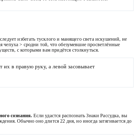
ледует избегать тусклого и манящего света искушений, не
ая чепуха > сродни той, что обезумевшие просветлённые
ществ, с которыми вам придётся столкнуться.
т их в правую руку, а левой засовывает
ного сознания.
Если удастся распознать Знаки Рассудка, вы
ждения. Обычно оно длится 22 дня, но иногда затягивается до