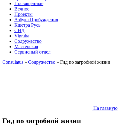
Посвящённые
Вечное
Проекты
Азбука Пробуждения
Кшетра Русь
СНД
Vigraha
Содружество
Мастерская
Сервисный отдел
Consulatus
»
Содружество
» Гид по загробной жизни
На главную
Гид по загробной жизни