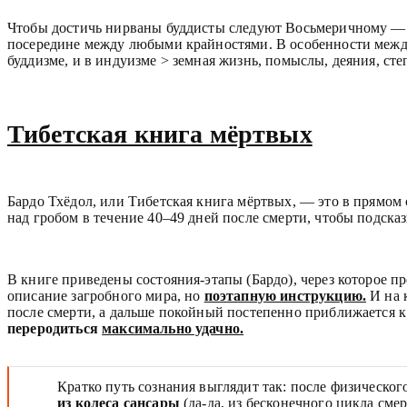
Чтобы достичь нирваны буддисты следуют Восьмеричному — и
посередине между любыми крайностями. В особенности между
буддизме, и в индуизме > земная жизнь, помыслы, деяния, с
Тибетская книга мёртвых
Бардо Тхёдол, или Тибетская книга мёртвых, — это в прямом 
над гробом в течение 40–49 дней после смерти, чтобы подсказ
В книге приведены состояния-этапы (Бардо), через которое п
описание загробного мира, но
поэтапную инструкцию.
И на 
после смерти, а дальше покойный постепенно приближается к
переродиться
максимально удачно.
Кратко путь сознания выглядит так: после физическог
из колеса сансары
(да-да, из бесконечного цикла сме