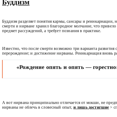
Буддизм
Буддизм разделяет понятия кармы, сансары и реинкарнации, 
смерти и нирване хранил благородное молчание, что привело
предмет рассуждений, а требует познания в практике.
Известно, что после смерти возможно три варианта развития с
перерождение; и достижение нирваны. Реинкарнация вновь ра
«Рождение опять и опять — горестно
А вот нирвана принципиально отличается от мокши, не предпо
нирваны не облечь в словесный опыт,
и лишь достигшие
> сп