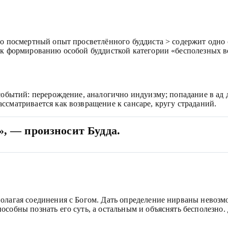
но посмертный опыт просветлённого буддиста > содержит одно 
 к формированию особой буддисткой категории «бесполезных во
обытий: перерождение, аналогично индуизму; попадание в ад до
ссматривается как возвращение к сансаре, кругу страданий.
», — произносит Будда.
лагая соединения с Богом. Дать определение нирваны невозмож
особны познать его суть, а остальным и объяснять бесполезно.