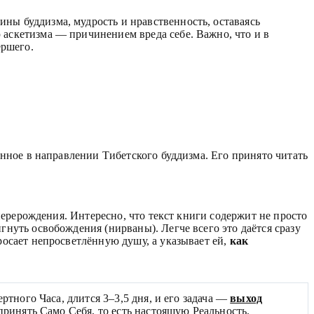
ы буддизма, мудрость и нравственность, оставаясь
аскетизма — причинением вреда себе. Важно, что и в
ершего.
нное в направлении Тибетского буддизма. Его принято читать
перерождения. Интересно, что текст книги содержит не просто
нуть освобождения (нирваны). Легче всего это даётся сразу
осает непросветлённую душу, а указывает ей,
как
ртного Часа, длится 3–3,5 дня, и его задача —
выход
принять Само Себя, то есть настоящую Реальность.