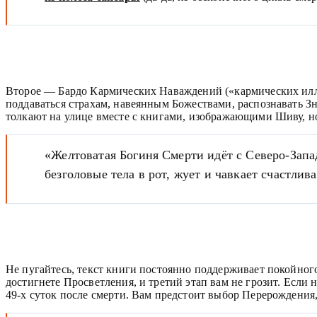
Второе — Бардо Кармических Наваждений («кармических иллю
поддаваться страхам, навеянным Божествами, распознавать Зн
толкают на улице вместе с книгами, изображающими Шиву, но
«Желтоватая Богиня Смерти идёт с Северо-Запад
безголовые тела в рот, жует и чавкает счастлива
Не пугайтесь, текст книги постоянно поддерживает покойно
достигнете Просветления, и третий этап вам не грозит. Если 
49-х суток после смерти. Вам предстоит выбор Перерождения