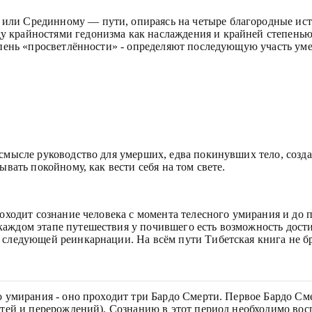
ли Срединному — пути, опираясь на четыре благородные истин
 крайностями гедонизма как наслаждения и крайней степенью 
тепень «просветлённости» - определяют последующую участь ум
смысле руководство для умерших, едва покинувших тело, созда
ывать покойному, как вести себя на том свете.
роходит сознание человека с момента телесного умирания и до 
каждом этапе путешествия у почившего есть возможность достиг
 следующей реинкарнации. На всём пути Тибетская книга не бр
о умирания - оно проходит три Бардо Смерти. Первое Бардо Сме
ртей и перерождений). Сознанию в этот период необходимо вос