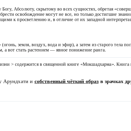
огу, Абсолюту, скрытому во всех сущностях, обретая «соверш
брести освобождение могут не все, но только достигшие знани
ущими к просветлению и, в отличие от их западной интерпре
огонь, земля, воздух, вода и эфир), а затем из старого тела п
м, а вот стать растением — явное понижение ранга.
изни > содержится в священной книге «Мокшадхарма». Книга не
ду Арундхати и
собственный чёткий образ
в зрачках др