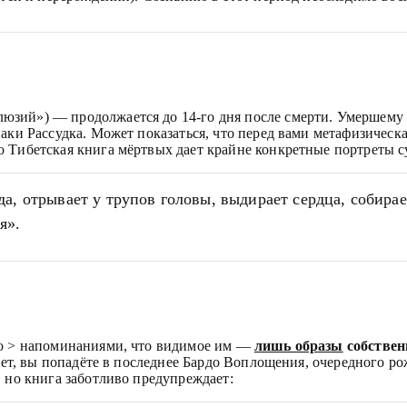
зий») — продолжается до 14-го дня после смерти. Умершему с
аки Рассудка. Может показаться, что перед вами метафизическ
 Тибетская книга мёртвых дает крайне конкретные портреты су
а, отрывает у трупов головы, выдирает сердца, собирае
я».
го > напоминаниями, что видимое им —
лишь образы
собствен
нет, вы попадёте в последнее Бардо Воплощения, очередного ро
, но книга заботливо предупреждает: