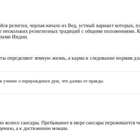
я религии, черпая начало из Вед, устный вариант которых, по
ие нескольких религиозных традиций с общими положениями. Ка
елами Индии.
асты определяют земную жизнь, а карма и следование нормам д
к учение о перерождении душ, что далеко от правды.
но колесо сансары. Пребывание в мире сансары переживается ч
дению, а к достижению мокши.