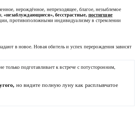
енное, нерождённое, непреходящее, благое, незыблемое
я,
«незаблуждающиеся», бесстрастные,
постигшие
тации, противоположными индивидуализму в стремлении
опадают в новое. Новая обитель и успех перерождения зависят
 только подготавливает к встрече с потусторонним,
угого,
но видите полную луну как расплывчатое