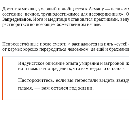
Достигая мокши, умерший приобщается к Атману — великому Б
состояние, вечное, труднодостижимое для несовершенных». О
Запредельное.
Йога и медитация становятся практиками, вед
раствориться во всеобщем божественном начале.
Непросветлённые после смерти > распадаются на пять «сутей» (
от кармы: хорошо переродиться человеком, да ещё и брахмано
Индуистское описание опыта умирания и загробной ж
но и помогает определить, что вам недолго осталось.
Насторожитесь, если вы перестали видеть звез
пламя, — вам остался год жизни.