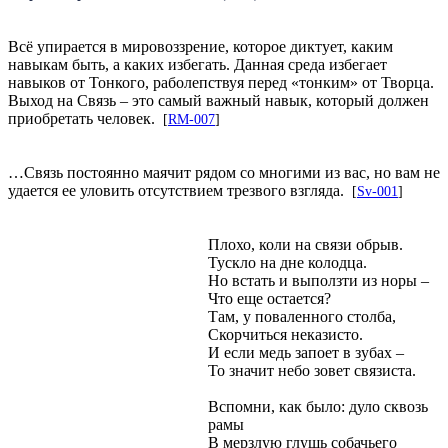
Всё упирается в мировоззрение, которое диктует, каким
навыкам быть, а каких избегать. Данная среда избегает
навыков от Тонкого, раболепствуя перед «тонким» от Творца.
Выход на Связь – это самый важный навык, который должен
приобретать человек.
[
RM-007
]
…Связь постоянно маячит рядом со многими из вас, но вам не
удается ее уловить отсутствием трезвого взгляда.
[
Sv-001
]
Плохо, коли на связи обрыв.
Тускло на дне колодца.
Но встать и выползти из норы –
Что еще остается?
Там, у поваленного столба,
Скорчиться неказисто.
И если медь запоет в зубах –
То значит небо зовет связиста.
Вспомни, как было: дуло сквозь
рамы
В мерзлую глушь собачьего