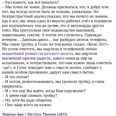
– Расскажите, как всё началось?
– Мы точно не знаем. Должны признаться, что, к добру или
нет, мы всегда хотели быть не похожи, уникальны. Но
безпристрастный анализ показал, что мы ничего не значим,
как и все, мы лишь одни из многих рабочих пчёл в огромном
рое подчинённых тем же целям, что и миллиарды других
пчёл. Мы притупляли своё недовольство выпивкой,
наркотиками, сексом. А потом это случилось. Однажды
вечером… Давным-давно… нас разбудил звонок телефона.
Мы сняли трубку, и Голос на том конце сказал: «Коэн Лет!»
Не успев ответить, мы ощутили в телефонной линии
мощнейший размах гигантского молота
, мы ощутили
внезапный прилив радости, какого никогда ещё не
испытывали, и почувствовали, что нам нужно лишь ответить
«да!», и Голос поведает нам о смысле жизни, сообщит о
нашем особом призвании, дарует нам смысл бытия.
– И что потом?
– И потом, разволновавшись, мы уронили трубку, и связь
прервалась.
– И с тех пор Вы ждёте, когда Вам перезвонят?
– А зачем ещё снимать трубку?
– Ну, хотя бы ради общения.
– Оно чаще всего не нужно.
Теорема
Зеро
/ The Zero Theorem (2013)