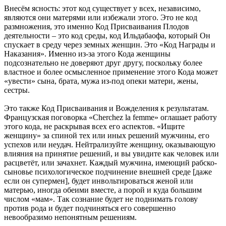
Внесём ясность: этот код существует у всех, независимо,
являются они матерями или избежали этого. Это не код
размножения, это именно Код Присваивания Плодов
деятельности – это код среды, код Ильдабаофа, который Он
спускает в среду через земных женщин. Это «Код Награды и
Наказания». Именно из-за этого Кода женщины
подсознательно не доверяют друг другу, поскольку более
властное и более осмысленное применение этого Кода может
«увести» сына, брата, мужа из-под опеки матери, жены,
сестры.
Это также Код Присваивания и Вожделения к результатам.
Французская поговорка «Cherchez la femme» оглашает работу
этого кода, не раскрывая всех его аспектов. «Ищите
женщину» за спиной тех или иных решений мужчины, его
успехов или неудач. Нейтрализуйте женщину, оказывающую
влияния на принятие решений, и вы увидите как человек или
расцветёт, или зачахнет. Каждый мужчина, имеющий рабско-
сыновье психологическое подчинение внешней среде [даже
если он супермен], будет инвольтироваться женой или
матерью, иногда обеими вместе, а порой и куда большим
числом «мам». Так сознание будет не поднимать голову
против рода и будет подчиняться его совершенно
невообразимо непонятным решениям.