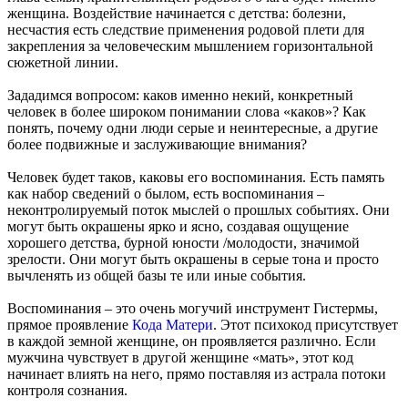
женщина. Воздействие начинается с детства: болезни,
несчастия есть следствие применения родовой плети для
закрепления за человеческим мышлением горизонтальной
сюжетной линии.
Зададимся вопросом: каков именно некий, конкретный
человек в более широком понимании слова «каков»? Как
понять, почему одни люди серые и неинтересные, а другие
более подвижные и заслуживающие внимания?
Человек будет таков, каковы его воспоминания. Есть память
как набор сведений о былом, есть воспоминания –
неконтролируемый поток мыслей о прошлых событиях. Они
могут быть окрашены ярко и ясно, создавая ощущение
хорошего детства, бурной юности /молодости, значимой
зрелости. Они могут быть окрашены в серые тона и просто
вычленять из общей базы те или иные события.
Воспоминания – это очень могучий инструмент Гистермы,
прямое проявление
Кода Матери
. Этот психокод присутствует
в каждой земной женщине, он проявляется различно. Если
мужчина чувствует в другой женщине «мать», этот код
начинает влиять на него, прямо поставляя из астрала потоки
контроля сознания.