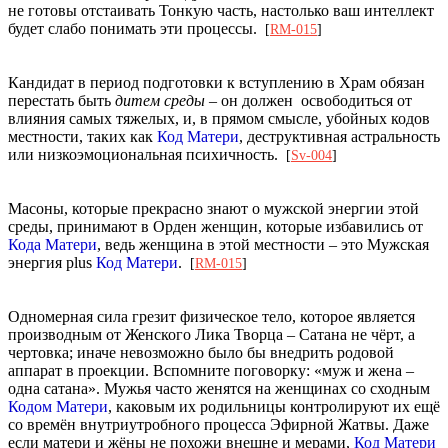
не готовы отстаивать Тонкую часть, настолько ваш интеллект
будет слабо понимать эти процессы.
[
RM-015
]
Кандидат в период подготовки к вступлению в Храм обязан
перестать быть
дитем среды
– он должен освободиться от
влияния самых тяжелых, и, в прямом смысле, убойных кодов
местности, таких как
Код Матери
, деструктивная астральность
или низкоэмоциональная психичность.
[
Sv-004
]
Масоны, которые прекрасно знают о мужской энергии этой
среды, принимают в Орден женщин, которые избавились от
Кода Матери
, ведь женщина в этой местности – это Мужская
энергия plus
Код Матери
.
[
RM-015
]
Одномерная сила грезит физическое тело, которое является
производным от Женского Лика Творца – Сатана не чёрт, а
чертовка; иначе невозможно было бы внедрить родовой
аппарат в проекции. Вспомните поговорку: «муж и жена –
одна сатана». Мужья часто женятся на женщинах со сходным
Кодом Матери
, каковым их родильницы контролируют их ещё
со времён внутриутробного процесса Эфирной Жатвы. Даже
если матери и жёны не похожи внешне и мерами,
Код Матери