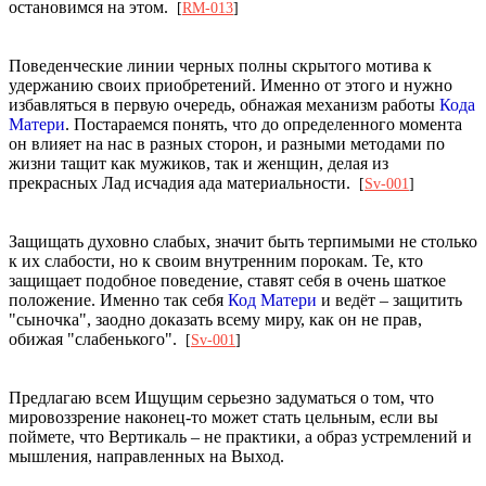
остановимся на этом.
[
RM-013
]
Поведенческие линии черных полны скрытого мотива к
удержанию своих приобретений. Именно от этого и нужно
избавляться в первую очередь, обнажая механизм работы
Кода
Матери
. Постараемся понять, что до определенного момента
он влияет на нас в разных сторон, и разными методами по
жизни тащит как мужиков, так и женщин, делая из
прекрасных Лад исчадия ада материальности.
[
Sv-001
]
Защищать духовно слабых, значит быть терпимыми не столько
к их слабости, но к своим внутренним порокам. Те, кто
защищает подобное поведение, ставят себя в очень шаткое
положение. Именно так себя
Код Матери
и ведёт – защитить
"сыночка", заодно доказать всему миру, как он не прав,
обижая "слабенького".
[
Sv-001
]
Предлагаю всем Ищущим серьезно задуматься о том, что
мировоззрение наконец-то может стать цельным, если вы
поймете, что Вертикаль – не практики, а образ устремлений и
мышления, направленных на Выход.