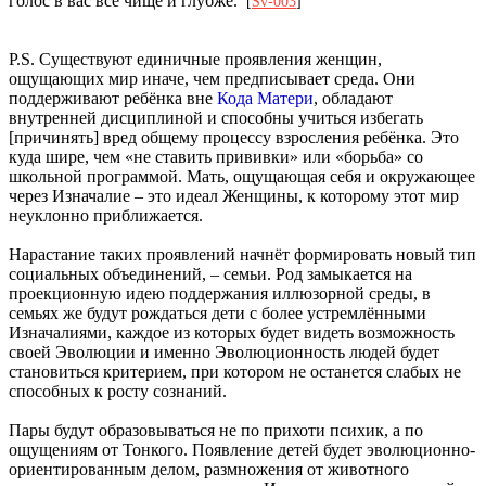
голос в вас все чище и глубже.
[
Sv-003
]
P.S. Существуют единичные проявления женщин,
ощущающих мир иначе, чем предписывает среда. Они
поддерживают ребёнка вне
Кода Матери
, обладают
внутренней дисциплиной и способны учиться избегать
[причинять] вред общему процессу взросления ребёнка. Это
куда шире, чем «не ставить прививки» или «борьба» со
школьной программой. Мать, ощущающая себя и окружающее
через Изначалие – это идеал Женщины, к которому этот мир
неуклонно приближается.
Нарастание таких проявлений начнёт формировать новый тип
социальных объединений, – семьи. Род замыкается на
проекционную идею поддержания иллюзорной среды, в
семьях же будут рождаться дети с более устремлёнными
Изначалиями, каждое из которых будет видеть возможность
своей Эволюции и именно Эволюционность людей будет
становиться критерием, при котором не останется слабых не
способных к росту сознаний.
Пары будут образовываться не по прихоти психик, а по
ощущениям от Тонкого. Появление детей будет эволюционно-
ориентированным делом, размножения от животного