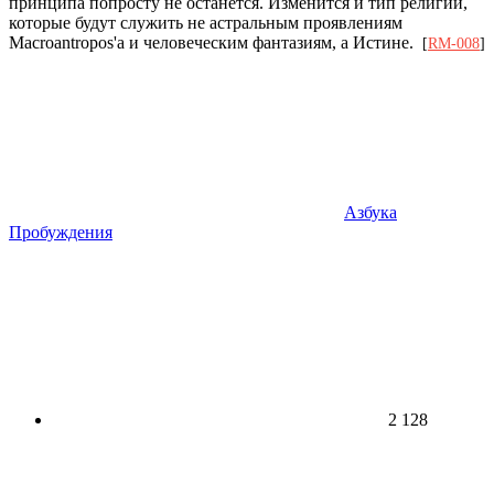
принципа попросту не останется. Изменится и тип религий,
которые будут служить не астральным проявлениям
Macroantropos'a и человеческим фантазиям, а Истине.
[
RM-008
]
Азбука
Пробуждения
2 128