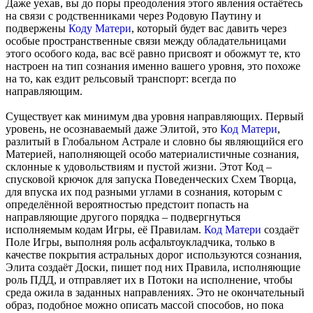
Даже уехав, вы до поры преодоления этого явления остаётесь
на связи с родственниками через Родовую Паутину и
подвержены
Коду Матери
, который будет вас давить через
особые пространственные связи между обладательницами
этого особого кода, вас всё равно присвоят и обожмут те, кто
настроен на тип сознания именно вашего уровня, это похоже
на то, как ездит рельсовый транспорт: всегда по
направляющим.
Существует как минимум два уровня направляющих. Первый
уровень, не осознаваемый даже Элитой, это
Код Матери
,
разлитый в Глобальном Астрале и словно бы являющийся его
Материей, наполняющей особо материалистичные сознания,
склонные к удовольствиям и пустой жизни. Этот Код –
спусковой крючок для запуска Поведенческих Схем Творца,
для впуска их под разными углами в сознания, которым с
определённой вероятностью предстоит попасть на
направляющие другого порядка – подвергнуться
исполняемым кодам Игры, её Правилам.
Код Матери
создаёт
Поле Игры, выполняя роль асфальтоукладчика, только в
качестве покрытия астральных дорог используются сознания,
Элита создаёт Доски, пишет под них Правила, исполняющие
роль ПДД, и отправляет их в Потоки на исполнение, чтобы
среда ожила в заданных направлениях. Это не окончательный
образ, подобное можно описать массой способов, но пока