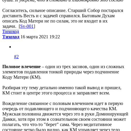
Согласитесь, сильное описание. Старший Собор постарался
доставить Весть и с задачей справился. Бытовым Духам
описать Код Матери не по силам, это не входит в их
задачи. [
Sv-001
]
Тихоход
Тихоход
16 марта 2021 19:22
#2
Половое влечение
– один из трех засовов, один из сложных
элементов подавления тонкой природы через подчинение
Коду Матери (КМ).
Разбирая эту тему детально именно такой вывод и пришел,
КМ стоит в центре этого процесса и заправляет всем.
Вожделение связанное с половым влечением идет в первую
очередь от подавляющего и подчиняющего качества КМ.
Мужская половина движется через это в руки Доминирующей
Дамки, хотя при этом в сознательном своем состоянии может
полагать, что что-то "берет" сама. Через медитативное
состояние четко было видно, как КМ управляет через тело