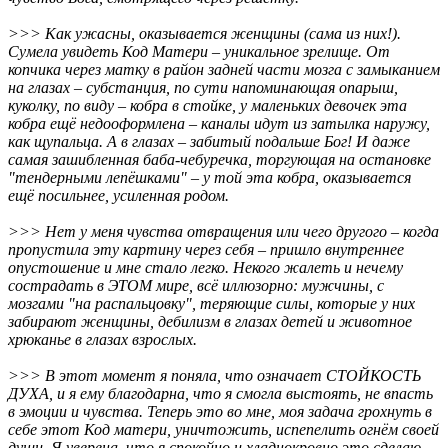
>>> Как ужасны, оказывается женщины (сама из них!).
Сумела увидеть Код Матери – уникальное зрелище. От
копчика через матку в район задней части мозга с замыканием
на глазах – субстанция, по сути напоминающая опарыш,
куколку, по виду – кобра в стойке, у маленьких девочек эта
кобра ещё недооформлена – каналы идут из затылка наружу,
как щупальца. А в глазах – забитый подальше Бог! И даже
самая зашибленная баба-чебуречка, торгующая на остановке
"тендерными лепёшками" – у той эта кобра, оказывается
ещё посильнее, усиленная родом.
>>> Нет у меня чувства отвращения или чего другого – когда
пропустила эту картину через себя – пришло внутреннее
опустошение и мне стало легко. Некого жалеть и нечему
сострадать в ЭТОМ мире, всё иллюзорно: мужчины, с
мозгами "на распальцовку", теряющие силы, которые у них
забирают женщины, дебилизм в глазах детей и животное
хрюканье в глазах взрослых.
>>> В этот момент я поняла, что означает СТОЙКОСТЬ
ДУХА, и я ему благодарна, что я смогла выстоять, не впасть
в эмоции и чувства. Теперь это во мне, моя задача грохнуть в
себе этот Код матери, уничтожить, испепелить огнём своей
души. Я уверена, что я спокойно и хладнокровно это сделаю