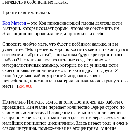
выглядеть в собственных глазах.
Прочтите внимательно:
Код Матери
– это Код присваивающей плоды деятельности
Материи, которая создаёт формы, чтобы не обеспечить им
Эволюционное продвижение, а присвоить их себе.
Спросите любую мать, что будет с ребёнком дальше, и вы
услышите: "Мой ребёнок хорошо воспитывается и свой путь в
состоянии выбрать сам", – но каковы будут критерии такого
выбора? Не уникальное воспитание создаёт таких же
материалистичных ахамкар, которые по не уникальности
своего проявления ничем не отличаются друг от друга. У
людей одинаковый внутренний мир, одинаковые
потребности, вписанные в материалистичную доктрину этого
места.
[
RM-008
]
Изначально Импульс эфира вполне достаточен для работы с
проекцией, Изначалие передаёт количество Эфира строго по
своим возможностям. Истощение начинается с присвоения
эфира по мере того, как мать завладевает им через отсутствие
малейших принципов дисциплины. Здесь играет роль и очень
слабая интуиция, помноженная на эгоцентризм. Многие