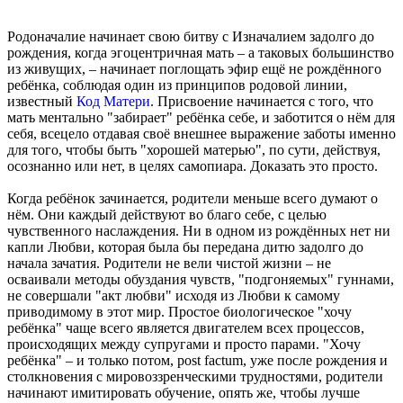
Родоначалие начинает свою битву с Изначалием задолго до
рождения, когда эгоцентричная мать – а таковых большинство
из живущих, – начинает поглощать эфир ещё не рождённого
ребёнка, соблюдая один из принципов родовой линии,
известный
Код Матери
. Присвоение начинается с того, что
мать ментально "забирает" ребёнка себе, и заботится о нём для
себя, всецело отдавая своё внешнее выражение заботы именно
для того, чтобы быть "хорошей матерью", по сути, действуя,
осознанно или нет, в целях самопиара. Доказать это просто.
Когда ребёнок зачинается, родители меньше всего думают о
нём. Они каждый действуют во благо себе, с целью
чувственного наслаждения. Ни в одном из рождённых нет ни
капли Любви, которая была бы передана дитю задолго до
начала зачатия. Родители не вели чистой жизни – не
осваивали методы обуздания чувств, "подгоняемых" гуннами,
не совершали "акт любви" исходя из Любви к самому
приводимому в этот мир. Простое биологическое "хочу
ребёнка" чаще всего является двигателем всех процессов,
происходящих между супругами и просто парами. "Хочу
ребёнка" – и только потом, post factum, уже после рождения и
столкновения с мировоззренческими трудностями, родители
начинают имитировать обучение, опять же, чтобы лучше