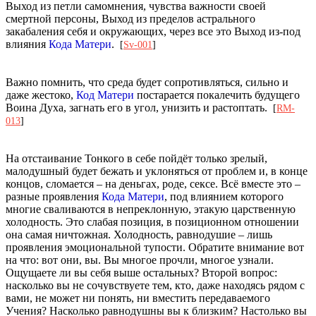
Выход из петли самомнения, чувства важности своей
смертной персоны, Выход из пределов астрального
закабаления себя и окружающих, через все это Выход из-под
влияния
Кода Матери
.
[
Sv-001
]
Важно помнить, что среда будет сопротивляться, сильно и
даже жестоко,
Код Матери
постарается покалечить будущего
Воина Духа, загнать его в угол, унизить и растоптать.
[
RM-
013
]
На отстаивание Тонкого в себе пойдёт только зрелый,
малодушный будет бежать и уклоняться от проблем и, в конце
концов, сломается – на деньгах, роде, сексе. Всё вместе это –
разные проявления
Кода Матери
, под влиянием которого
многие сваливаются в непреклонную, этакую царственную
холодность. Это слабая позиция, в позиционном отношении
она самая ничтожная. Холодность, равнодушие – лишь
проявления эмоциональной тупости. Обратите внимание вот
на что: вот они, вы. Вы многое прочли, многое узнали.
Ощущаете ли вы себя выше остальных? Второй вопрос:
насколько вы не сочувствуете тем, кто, даже находясь рядом с
вами, не может ни понять, ни вместить передаваемого
Учения? Насколько равнодушны вы к близким? Настолько вы