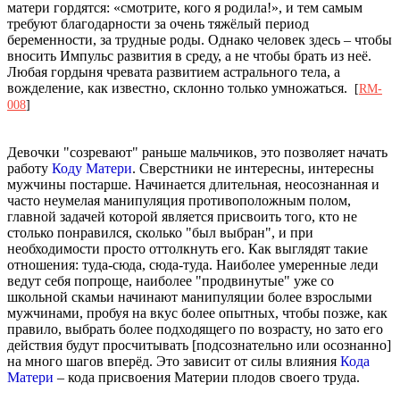
матери гордятся: «смотрите, кого я родила!», и тем самым
требуют благодарности за очень тяжёлый период
беременности, за трудные роды. Однако человек здесь – чтобы
вносить Импульс развития в среду, а не чтобы брать из неё.
Любая гордыня чревата развитием астрального тела, а
вожделение, как известно, склонно только умножаться.
[
RM-
008
]
Девочки "созревают" раньше мальчиков, это позволяет начать
работу
Коду Матери
. Сверстники не интересны, интересны
мужчины постарше. Начинается длительная, неосознанная и
часто неумелая манипуляция противоположным полом,
главной задачей которой является присвоить того, кто не
столько понравился, сколько "был выбран", и при
необходимости просто оттолкнуть его. Как выглядят такие
отношения: туда-сюда, сюда-туда. Наиболее умеренные леди
ведут себя попроще, наиболее "продвинутые" уже со
школьной скамьи начинают манипуляции более взрослыми
мужчинами, пробуя на вкус более опытных, чтобы позже, как
правило, выбрать более подходящего по возрасту, но зато его
действия будут просчитывать [подсознательно или осознанно]
на много шагов вперёд. Это зависит от силы влияния
Кода
Матери
– кода присвоения Материи плодов своего труда.