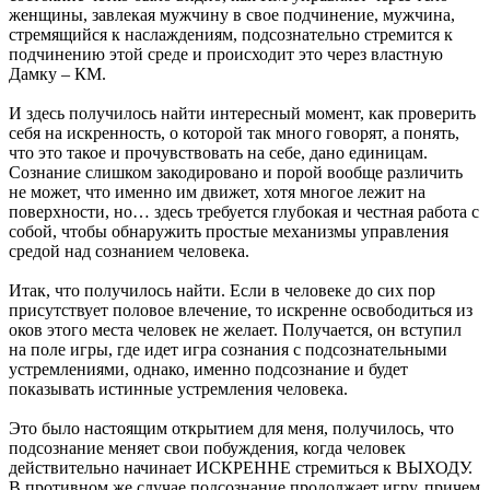
женщины, завлекая мужчину в свое подчинение, мужчина,
стремящийся к наслаждениям, подсознательно стремится к
подчинению этой среде и происходит это через властную
Дамку – КМ.
И здесь получилось найти интересный момент, как проверить
себя на искренность, о которой так много говорят, а понять,
что это такое и прочувствовать на себе, дано единицам.
Сознание слишком закодировано и порой вообще различить
не может, что именно им движет, хотя многое лежит на
поверхности, но… здесь требуется глубокая и честная работа с
собой, чтобы обнаружить простые механизмы управления
средой над сознанием человека.
Итак, что получилось найти. Если в человеке до сих пор
присутствует половое влечение, то искренне освободиться из
оков этого места человек не желает. Получается, он вступил
на поле игры, где идет игра сознания с подсознательными
устремлениями, однако, именно подсознание и будет
показывать истинные устремления человека.
Это было настоящим открытием для меня, получилось, что
подсознание меняет свои побуждения, когда человек
действительно начинает ИСКРЕННЕ стремиться к ВЫХОДУ.
В противном же случае подсознание продолжает игру, причем