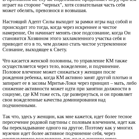
играет на стороне "черных", хотя сознательная часть себя
может обелять, превознося и возвышая.
Настоящий Адепт Силы выходит за рамки игры над собой и
происходит это тогда, когда через искреннее и чистое
намерение, Он начинает менять свое подсознание, когда Он
становится Хозяином этого захламленного участка себя и
приводит его в то, чем должно стать чистое устремленное
Сознание, выходящее к Свету.
Что касается женской половины, то управление КМ также
осуществляется через тело, вожделение, и подчинение.
Половое влечение может снижаться у женщин после
рождения ребенка, когда КМ активно занят другой плотью и
запирает ее в засовы Мритья-Локи через принцип – мать, либо
снижение активности может идти при занятии должности в
социуме, где КМ тоже есть, где развернуться, и он проявляет
свои вожделенные качества доминирования над
подчиненными.
Так что, здесь у женщин, как мне кажется, идет более тесное
пересечение родовой паутины с половым влечением, идет как
бы перекладывание одного на другое. Поэтому как у многих
мужчин идет более активное подчинение себя, через
неуправляемое вожделение, так же и у женщин через