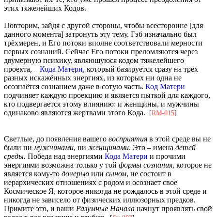
этих тяжелейших Кодов.
Повторим, зайдя с другой стороны, чтобы всесторонне [для
данного момента] затронуть эту тему. Гэб изначально был
трёхмерен, и Его потоки вполне соответствовали мерности
первых сознаний. Сейчас Его потоки преломляются через
двумерную психику, являющуюся кодом тяжелейшего
проекта, –
Кода Матери
, который базируется сразу на трёх
разных искажённых энергиях, из которых ни одна не
осознаётся сознанием даже в сотую часть.
Код Матери
подчиняет каждую проекцию и является пыткой для каждого,
кто подвергается этому влиянию: и женщины, и мужчины
одинаково являются жертвами этого Кода.
[
RM-015
]
Светлые, до появления вашего
восприятия
в этой среде вы не
были ни
мужчинами
, ни
женщинами
. Это – имена
детей
среды
. Победа над энергиями
Кода Матери
и прочими
энергиями возможна только у той
формы сознания
, которое не
является кому-то
дочерью
или
сыном
, не состоит в
иерархических отношениях с родом и осознает свое
Космическое Я, которое никогда не рождалось в этой среде и
никогда не зависело от физических иллюзорных предков.
Примите это, и ваши
Разумные Начала
начнут проявлять свой