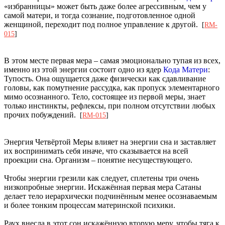
«избранницы» может быть даже более агрессивным, чем у
самой матери, и тогда сознание, подготовленное одной
женщиной, переходит под полное управление к другой.
[
RM-
015
]
В этом месте первая мера – самая эмоционально тупая из всех,
именно из этой энергии состоит одно из ядер
Кода Матери
:
Тупость. Она ощущается даже физически как сдавливание
головы, как помутнение рассудка, как пропуск элементарного
мимо осознанного. Тело, состоящее из первой меры, знает
только инстинкты, рефлексы, при полном отсутствии любых
прочих побуждений.
[
RM-015
]
Энергия Четвёртой Меры влияет на энергии сна и заставляет
их воспринимать себя иначе, что сказывается на всей
проекции сна. Организм – понятие несуществующего.
Чтобы энергии грезили как следует, сплетены три очень
низкопробные энергии. Искажённая первая мера Сатаны
делает тело иерархически подчинённым менее осознаваемым
и более тонким процессам материнской психики.
Раух внесла в этот сон искажённую вторую меру, чтобы тяга к