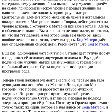
материальному у женщин была выше, чем у мужчин, причём
на самом психосоматическом уровне передаёт женщинам
навязчивое желание плодить одномерную материю.
Центральный элемент этого механизма лежит в астральном
вожделеющем к Материи сознании Творца, действующего на
уровне астрала, с которого к Материи привязывается и Элита,
и обычные сознания. Вы и так часто не понимаете, ни кто вы,
ни что вы тут делаете, а без этого Кода вам было бы здесь
вообще невероятно неясно, зачем вы здесь.
Код Матери
даёт
вам определённый смысл: дети. Резонирует? Это
Код Матери
.
Ещё раз: одномерная материя тупой Сатаны даёт тупую форму
и подчиняет её психике; двумерная психика от Раух даёт
подчинение мужчин материализму женщин; трёхмерный
глобальный астрал от Суэта подчиняет все проекции
программе рода.
Теперь такой важный элемент: энергию на первые два тела
души дало два искажённых Женских Лика, однако Мы
говорим, что проекции работают на сугубо мужских
энергиях. Энергии присутствуют в мужской среде,
подчиняются только Суэту, и главное, передан не пол/род
энергии, а принцип её работы. Поэтому в Ордена принимают
только таких женщин, которые избавились от
Кода Матери
, и
принимают их Те, кто уже прошёл процесс преодоления от