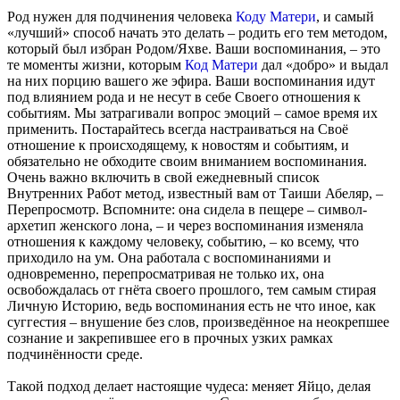
Род нужен для подчинения человека
Коду Матери
, и самый
«лучший» способ начать это делать – родить его тем методом,
который был избран Родом/Яхве. Ваши воспоминания, – это
те моменты жизни, которым
Код Матери
дал «добро» и выдал
на них порцию вашего же эфира. Ваши воспоминания идут
под влиянием рода и не несут в себе Своего отношения к
событиям. Мы затрагивали вопрос эмоций – самое время их
применить. Постарайтесь всегда настраиваться на Своё
отношение к происходящему, к новостям и событиям, и
обязательно не обходите своим вниманием воспоминания.
Очень важно включить в свой ежедневный список
Внутренних Работ метод, известный вам от Таиши Абеляр, –
Перепросмотр. Вспомните: она сидела в пещере – символ-
архетип женского лона, – и через воспоминания изменяла
отношения к каждому человеку, событию, – ко всему, что
приходило на ум. Она работала с воспоминаниями и
одновременно, перепросматривая не только их, она
освобождалась от гнёта своего прошлого, тем самым стирая
Личную Историю, ведь воспоминания есть не что иное, как
суггестия – внушение без слов, произведённое на неокрепшее
сознание и закрепившее его в прочных узких рамках
подчинённости среде.
Такой подход делает настоящие чудеса: меняет Яйцо, делая