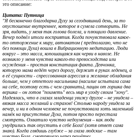
это описание:
Цитата: Путница
"Я бесконечно благодарна Духу за сегодняшний день, за то
опустошение внутреннее, которое я сумела сотворить. Не
зря, видать, у меня так голова болела, и плющило давление.
Вечер подвёл итоги восприятия. Когда почувствовала какое-
то отторжение к миру, автоматом ( предполагаю, что не
без помощи Духа) вошла в Вибрационную медитацию. Люди
вокруг – это масса, копошащаяся как черви в навозе. Не
возникло у меня чувства какого-то превосходства или
осуждения – простая констатация факта. Девчонка,
которую мама ведёт через дорогу, держит в руках леденец, а
в её сущности - спрессованная агрессия и желание обладания
больше, чем у отпетого насильника (насилие испытала сама
на себе, поэтому есть с чем сравнить), пацан от горшка два
вершка – он готов "поиметь" весь мир в угоду своим "хочу".
Надеялась, что в глазах младенца увижу другое – не увидела –
вязкая масса желаний и страхов! Столько народу увидела за
вечер, и ни в одном человеке не почувствовала хоть маленький
намёк на присутствие Духа, потом просто перестала
смотреть. Охватило чувство недоумения – как люди
умудрились так опустить в себе Бога! (хотя ответ сама
знаю). Когда глядишь глубже – за глаза людские – там
чувство Бога, смотрящего через решётку.