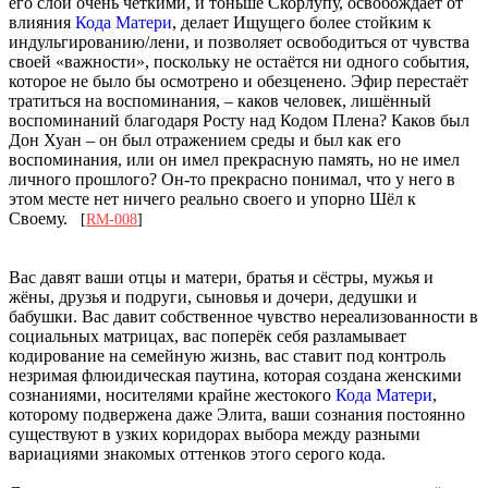
его слои очень чёткими, и тоньше Скорлупу, освобождает от
влияния
Кода Матери
, делает Ищущего более стойким к
индульгированию/лени, и позволяет освободиться от чувства
своей «важности», поскольку не остаётся ни одного события,
которое не было бы осмотрено и обезценено. Эфир перестаёт
тратиться на воспоминания, – каков человек, лишённый
воспоминаний благодаря Росту над Кодом Плена? Каков был
Дон Хуан – он был отражением среды и был как его
воспоминания, или он имел прекрасную память, но не имел
личного прошлого? Он-то прекрасно понимал, что у него в
этом месте нет ничего реально своего и упорно Шёл к
Своему.
[
RM-008
]
Вас давят ваши отцы и матери, братья и сёстры, мужья и
жёны, друзья и подруги, сыновья и дочери, дедушки и
бабушки. Вас давит собственное чувство нереализованности в
социальных матрицах, вас поперёк себя разламывает
кодирование на семейную жизнь, вас ставит под контроль
незримая флюидическая паутина, которая создана женскими
сознаниями, носителями крайне жестокого
Кода Матери
,
которому подвержена даже Элита, ваши сознания постоянно
существуют в узких коридорах выбора между разными
вариациями знакомых оттенков этого серого кода.