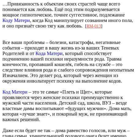
…Привязанность к объектам своих страстей чаще всего
понимается как любовь. Ещё под этим подразумевается
мощное гипнотическое, точнее суггестивное, подлежание
Коду Матери
, когда Код манипулирует сознанием иного пола,
и оно признаёт свою тягу как любовь.
[
RM-013
]
Все ваши проблемы – болезни, катастрофы, негативные
события – приходят в вашу жизнь из-за ваших Теневых
Родителей и от
Кода Матери
, который способствует
подчинению вашей психики неразумности рода. Травма
конечности, пропавший кошелёк, гибель на службе – это
следствие влияния рода и слабого сопровождения неопытным
Изначалием. Это делает род, который через женщин из
окружения инвольтирует психику на выполнение кодов.
Код Матери
– это те самые «Плеть и Щит», которые
проявляются через женские психики преимущественно к
мужской части населения. Детский сад, школа, ВУЗ – везде
властные дамы воспитывают «будущих мужчин». Дома мать,
которая «лучше знает», и покорный муж, не принимающий
важных решений.
Даже если будет не так – дома равенство голосов, или муж –
глава семьи, хранительницей родового очага будет именно