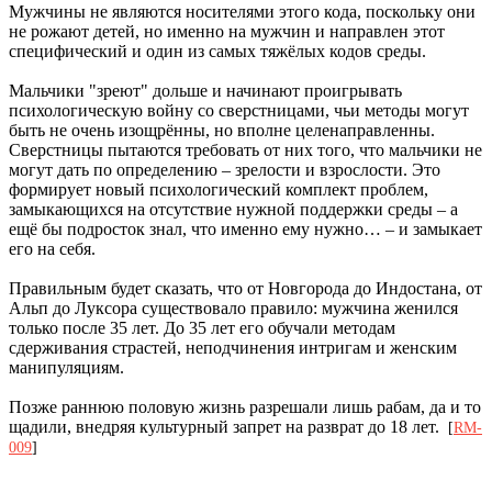
Мужчины не являются носителями этого кода, поскольку они
не рожают детей, но именно на мужчин и направлен этот
специфический и один из самых тяжёлых кодов среды.
Мальчики "зреют" дольше и начинают проигрывать
психологическую войну со сверстницами, чьи методы могут
быть не очень изощрённы, но вполне целенаправленны.
Сверстницы пытаются требовать от них того, что мальчики не
могут дать по определению – зрелости и взрослости. Это
формирует новый психологический комплект проблем,
замыкающихся на отсутствие нужной поддержки среды – а
ещё бы подросток знал, что именно ему нужно… – и замыкает
его на себя.
Правильным будет сказать, что от Новгорода до Индостана, от
Альп до Луксора существовало правило: мужчина женился
только после 35 лет. До 35 лет его обучали методам
сдерживания страстей, неподчинения интригам и женским
манипуляциям.
Позже раннюю половую жизнь разрешали лишь рабам, да и то
щадили, внедряя культурный запрет на разврат до 18 лет.
[
RM-
009
]