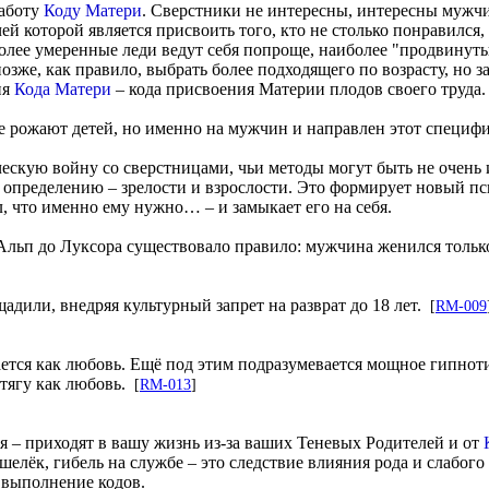
работу
Коду Матери
. Сверстники не интересны, интересны мужчи
 которой является присвоить того, кто не столько понравился,
иболее умеренные леди ведут себя попроще, наиболее "продвину
зже, как правило, выбрать более подходящего по возрасту, но за
ия
Кода Матери
– кода присвоения Материи плодов своего труда.
е рожают детей, но именно на мужчин и направлен этот специфи
ескую войну со сверстницами, чьи методы могут быть не очень
по определению – зрелости и взрослости. Это формирует новый 
, что именно ему нужно… – и замыкает его на себя.
 Альп до Луксора существовало правило: мужчина женился только
дили, внедряя культурный запрет на разврат до 18 лет.
[
RM-009
ется как любовь. Ещё под этим подразумевается мощное гипноти
 тягу как любовь.
[
RM-013
]
я – приходят в вашу жизнь из-за ваших Теневых Родителей и от
елёк, гибель на службе – это следствие влияния рода и слабог
 выполнение кодов.