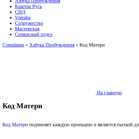
Азбука Пробуждения
Кшетра Русь
СНД
Vigraha
Содружество
Мастерская
Сервисный отдел
Consulatus
»
Азбука Пробуждения
» Код Матери
На главную
Код Матери
Код Матери
подчиняет каждую проекцию и является пыткой дл