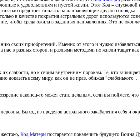
онные к удовольствиям и пустой жизни. Этот Код – спусковой к
ятностью предстоит попасть на направляющие другого порядка 
только в качестве покрытия астральных дорог используются созн
ие, чтобы среда ожила в заданных направлениях. Это не оконча
нию своих приобретений. Именно от этого и нужно избавляться
на нас в разных сторон, и разными методами по жизни тащит как
 их слабости, но к своим внутренним порокам. Те, кто защищает
дно доказать всему миру, как он не прав, обижая "слабенького".
ззрение наконец-то может стать цельным, если вы поймете, что
персоны, Выход из пределов астрального закабаления себя и ок
 жестоко,
Код Матери
постарается покалечить будущего Воина Дух