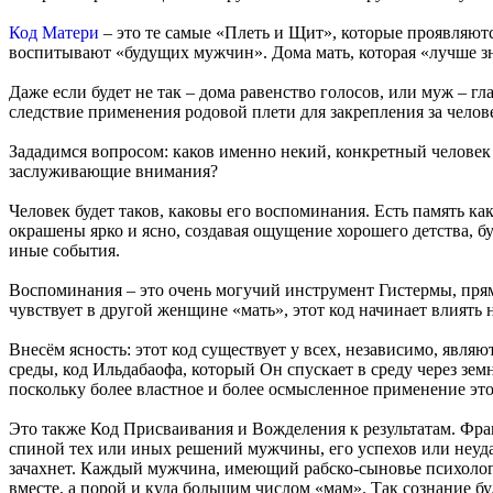
Код Матери
– это те самые «Плеть и Щит», которые проявляютс
воспитывают «будущих мужчин». Дома мать, которая «лучше 
Даже если будет не так – дома равенство голосов, или муж – гл
следствие применения родовой плети для закрепления за чел
Зададимся вопросом: каков именно некий, конкретный человек
заслуживающие внимания?
Человек будет таков, каковы его воспоминания. Есть память 
окрашены ярко и ясно, создавая ощущение хорошего детства, б
иные события.
Воспоминания – это очень могучий инструмент Гистермы, пря
чувствует в другой женщине «мать», этот код начинает влиять н
Внесём ясность: этот код существует у всех, независимо, явля
среды, код Ильдабаофа, который Он спускает в среду через зе
поскольку более властное и более осмысленное применение это
Это также Код Присваивания и Вожделения к результатам. Фран
спиной тех или иных решений мужчины, его успехов или неуда
зачахнет. Каждый мужчина, имеющий рабско-сыновье психологи
вместе, а порой и куда большим числом «мам». Так сознание б