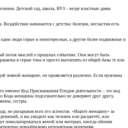
ления. Детский сад, школа, ВУЗ – везде властные дамы
 Воздействие начинается с детства: болезни, несчастия есть
 одни люди серые и неинтересные, а другие более подвижные и
емый поток мыслей о прошлых событиях. Они могут быть
рашены в серые тона и просто вычленять из общей базы те или
ждой земной женщине, он проявляется различно. Если мужчина
 это именно Код Присваивания Плодов деятельности – это код
го Кода женщины подсознательно не доверяют друг другу,
 жены, сестры.
ода, не раскрывая всех его аспектов. «Ищите женщину» за
ешений, и вы увидите как человек или расцветёт, или
дет инвольтироваться женой или матерью, иногда обеими
 совершенно невообразимо непонятным решениям.