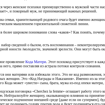
я через женские психики преимущественно к мужской части насе
знает», и покорный муж, не принимающий важных решений.
ава семьи, хранительницей родового очага будет именно женщина.
овеческим мышлением горизонтальной сюжетной линии.
 в более широком понимании слова «каков»? Как понять, почему
как набор сведений о былом, есть воспоминания – неконтролиру
урной юности /молодости, значимой зрелости. Они могут быть ок
мое проявление
Кода Матери
. Этот психокод присутствует в ка
а него, прямо поставляя из астрала потоки контроля сознания.
ются они матерями или избежали этого. Это не код размножения,
мных женщин. Это «Код Награды и Наказания». Именно из-за это
го Кода может «увести» сына, брата, мужа из-под опеки матери,
цузская поговорка «Cherchez la femme» оглашает работу этого к
ч. Нейтрализуйте женщину, оказывающую влияния на принятие р
ческое подчинение внешней среде [даже если он супермен], бу
удет не поднимать голову против рода и будет подчиняться его