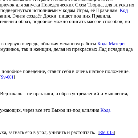
рючок для запуска Поведенческих Схем Творца, для впуска их
– подвергнуться исполняемым кодам Игры, её Правилам.
Код
ания, Элита создаёт Доски, пишет под них Правила,
тельный образ, подобное можно описать массой способов, но
 в первую очередь, обнажая механизм работы
Кода Матери
.
 мужиков, так и женщин, делая из прекрасных Лад исчадия ада
 подобное поведение, ставят себя в очень шаткое положение.
[
Sv-001
]
 Вертикаль – не практики, а образ устремлений и мышления,
ружающих, через все это Выход из-под влияния
Кода
а, загнать его в угол, унизить и растоптать.
[
RM-013
]