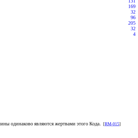
131
169
32
96
205
32
4
чины одинаково являются жертвами этого Кода.
[
RM-015
]