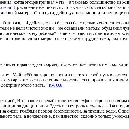
дения, когда эгоцентричная мать – а таковых большинство из жи
атери
. Присвоение начинается с того, что мать ментально "забира
орошей матерью", по сути, действуя, осознанно или нет, в целях
м. Они каждый действуют во благо себе, с целью чувственного 
дители не вели чистой жизни – не осваивали методы обуздания ч
ологическое "хочу ребёнка" чаще всего является двигателем вс
дения и столкновения с мировоззренческими трудностями, родите
рии, которая создаёт формы, чтобы не обеспечить им Эволюцио
шите: "Мой ребёнок хорошо воспитывается и свой путь в состоян
 ахамкар, которые по не уникальности своего проявления ничем
 доктрину этого места.
[
RM-008
]
оекцией, Изначалие передаёт количество Эфира строго по своим
х принципов дисциплины. Здесь играет роль и очень слабая инту
и за очень тяжёлый период беременности, за трудные роды. Однак
льного тела, а вожделение, как известно, склонно только умножа