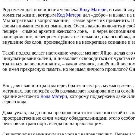
Род нужен для подчинения человека
Коду Матери
, и самый «л
моменты жизни, которым
Код Матери
дал «добро» и выдал на 
Мы затрагивали вопрос эмоций – самое время их применить. По
своим вниманием воспоминания. Очень важно включить в свой
пещере – символ-архетип женского лона, – и через воспоминан
одновременно, перепросматривая не только их, она освобождал
внушение без слов, произведённое на неокрепшее сознание и з
Такой подход делает настоящие чудеса: меняет Яйцо, делая его
индульгированию/лени, и позволяет освободиться от чувства св
тратиться на воспоминания, – каков человек, лишённый воспо
он имел прекрасную память, но не имел личного прошлого? Он-
Вас давят ваши отцы и матери, братья и сёстры, мужья и жёны
матрицах, вас поперёк себя разламывает кодирование на семей
крайне жестокого
Кода Матери
, которому подвержена даже Эл
серого кода.
Даже уехав, вы до поры преодоления этого явления остаётесь
пространственные связи между обладательницами этого особого 
рельсовый транспорт: всегда по направляющим.
Существует как минимум два уровня направляющих. Первый ур