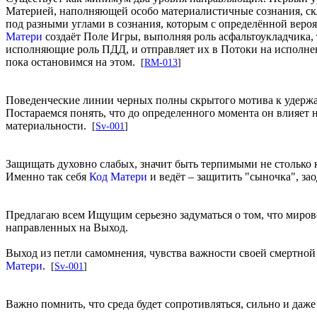
Материей, наполняющей особо материалистичные сознания, скл
под разными углами в сознания, которым с определённой веро
Матери
создаёт Поле Игры, выполняя роль асфальтоукладчика, 
исполняющие роль ПДД, и отправляет их в Потоки на исполнен
пока остановимся на этом.
[
RM-013
]
Поведенческие линии черных полны скрытого мотива к удержа
Постараемся понять, что до определенного момента он влияет 
материальности.
[
Sv-001
]
Защищать духовно слабых, значит быть терпимыми не столько к
Именно так себя
Код Матери
и ведёт – защитить "сыночка", зао
Предлагаю всем Ищущим серьезно задуматься о том, что мирово
направленных на Выход.
Выход из петли самомнения, чувства важности своей смертной 
Матери
.
[
Sv-001
]
Важно помнить, что среда будет сопротивляться, сильно и даже