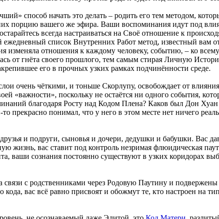
учший» способ начать это делать – родить его тем методом, кото
них порцию вашего же эфира. Ваши воспоминания идут под влиян
старайтесь всегда настраиваться на Своё отношение к происходя
 ежедневный список Внутренних Работ метод, известный вам от
ия изменяла отношения к каждому человеку, событию, – ко всему
ась от гнёта своего прошлого, тем самым стирая Личную Историю
акрепившее его в прочных узких рамках подчинённости среде.
 слои очень чёткими, и тоньше Скорлупу, освобождает от влияни
оей «важности», поскольку не остаётся ни одного события, кото
минаний благодаря Росту над Кодом Плена? Каков был Дон Хуан
то прекрасно понимал, что у него в этом месте нет ничего реа
, друзья и подруги, сыновья и дочери, дедушки и бабушки. Вас д
ную жизнь, вас ставит под контроль незримая флюидическая пау
ита, ваши сознания постоянно существуют в узких коридорах вы
 на связи с родственниками через Родовую Паутину и подвержен
кода, вас всё равно присвоят и обожмут те, кто настроен на тип
овень, не осознаваемый даже Элитой, это
Код Матери
, разлиты