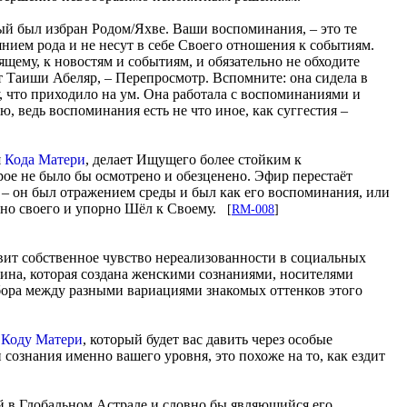
рый был избран Родом/Яхве. Ваши воспоминания, – это те
ием рода и не несут в себе Своего отношения к событиям.
щему, к новостям и событиям, и обязательно не обходите
 Таиши Абеляр, – Перепросмотр. Вспомните: она сидела в
, что приходило на ум. Она работала с воспоминаниями и
, ведь воспоминания есть не что иное, как суггестия –
я
Кода Матери
, делает Ищущего более стойким к
рое не было бы осмотрено и обезценено. Эфир перестаёт
 – он был отражением среды и был как его воспоминания, или
льно своего и упорно Шёл к Своему.
[
RM-008
]
авит собственное чувство нереализованности в социальных
тина, которая создана женскими сознаниями, носителями
бора между разными вариациями знакомых оттенков этого
ы
Коду Матери
, который будет вас давить через особые
 сознания именно вашего уровня, это похоже на то, как ездит
й в Глобальном Астрале и словно бы являющийся его