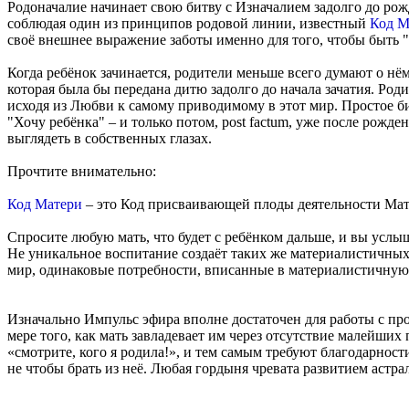
Родоначалие начинает свою битву с Изначалием задолго до рож
соблюдая один из принципов родовой линии, известный
Код М
своё внешнее выражение заботы именно для того, чтобы быть "х
Когда ребёнок зачинается, родители меньше всего думают о нё
которая была бы передана дитю задолго до начала зачатия. Ро
исходя из Любви к самому приводимому в этот мир. Простое би
"Хочу ребёнка" – и только потом, post factum, уже после рож
выглядеть в собственных глазах.
Прочтите внимательно:
Код Матери
– это Код присваивающей плоды деятельности Мате
Спросите любую мать, что будет с ребёнком дальше, и вы услы
Не уникальное воспитание создаёт таких же материалистичных
мир, одинаковые потребности, вписанные в материалистичную
Изначально Импульс эфира вполне достаточен для работы с пр
мере того, как мать завладевает им через отсутствие малейши
«смотрите, кого я родила!», и тем самым требуют благодарност
не чтобы брать из неё. Любая гордыня чревата развитием астра