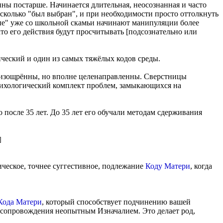
ны постарше. Начинается длительная, неосознанная и часто
 сколько "был выбран", и при необходимости просто оттолкнуть
тые" уже со школьной скамьи начинают манипуляции более
то его действия будут просчитывать [подсознательно или
ческий и один из самых тяжёлых кодов среды.
 изощрённы, но вполне целенаправленны. Сверстницы
психологический комплект проблем, замыкающихся на
 после 35 лет. До 35 лет его обучали методам сдерживания
]
ческое, точнее суггестивное, подлежание
Коду Матери
, когда
Кода Матери
, который способствует подчинению вашей
о сопровождения неопытным Изначалием. Это делает род,