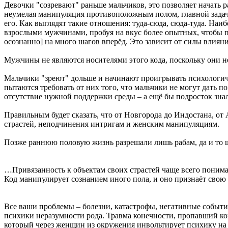
Девочки "созревают" раньше мальчиков, это позволяет начать 
неумелая манипуляция противоположным полом, главной задачей
его. Как выглядят такие отношения: туда-сюда, сюда-туда. На
взрослыми мужчинами, пробуя на вкус более опытных, чтобы по
осознанно] на много шагов вперёд. Это зависит от силы влиян
Мужчины не являются носителями этого кода, поскольку они н
Мальчики "зреют" дольше и начинают проигрывать психологич
пытаются требовать от них того, что мальчики не могут дать 
отсутствие нужной поддержки среды – а ещё бы подросток знал
Правильным будет сказать, что от Новгорода до Индостана, от
страстей, неподчинения интригам и женским манипуляциям.
Позже раннюю половую жизнь разрешали лишь рабам, да и то ща
…Привязанность к объектам своих страстей чаще всего понима
Код манипулирует сознанием иного пола, и оно признаёт свою
Все ваши проблемы – болезни, катастрофы, негативные событи
психики неразумности рода. Травма конечности, пропавший кош
который через женщин из окружения инвольтирует психику на