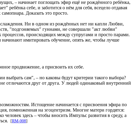
вущих, – начинает поглощать эфир ещё не рождённого ребёнка,
ет" ребёнка себе, и заботится о нём для себя, всецело отдавая
 самопиара. Доказать это просто.
наслаждения. Ни в одном из рождённых нет ни капли Любви,
увств, "подгоняемых" гуннами, не совершали "акт любви"
ех процессов, происходящих между супругами и просто парами.
ли начинают имитировать обучение, опять же, чтобы лучше
нное продвижение, а присвоить их себе.
ии выбрать сам", – но каковы будут критерии такого выбора?
 не отличаются друг от друга. У людей одинаковый внутренний
 возможностям. Истощение начинается с присвоения эфира по
иция, помноженная на эгоцентризм. Многие матери гордятся:
о человек здесь – чтобы вносить Импульс развития в среду, а
ться.
[
RM-008
]