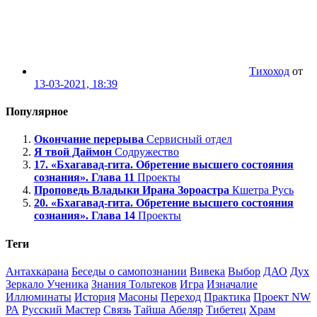
Тихоход
от
13-03-2021, 18:39
Популярное
Окончание перерыва
Сервисный отдел
Я твой Даймон
Содружество
17. «Бхагавад-гита. Обретение высшего состояния
сознания». Глава 11
Проекты
Проповедь Владыки Ирана Зороастра
Кшетра Русь
20. «Бхагавад-гита. Обретение высшего состояния
сознания». Глава 14
Проекты
Теги
Антахкарана
Беседы о самопознании
Вивека
Выбор
ДАО
Дух
Зеркало Ученика
Знания Тольтеков
Игра
Изначалие
Иллюминаты
История
Масоны
Переход
Практика
Проект NW
РА
Русский Мастер
Связь
Тайша Абеляр
Тибетец
Храм