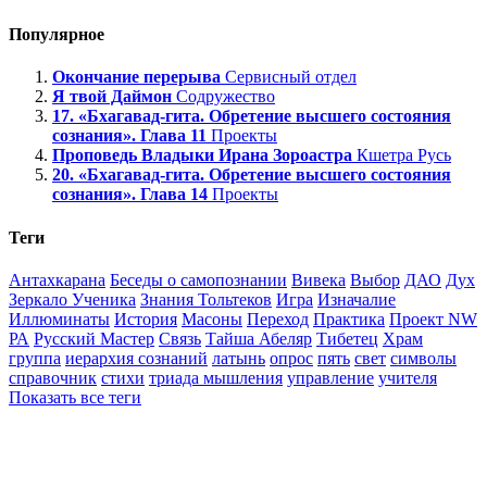
Популярное
Окончание перерыва
Сервисный отдел
Я твой Даймон
Содружество
17. «Бхагавад-гита. Обретение высшего состояния
сознания». Глава 11
Проекты
Проповедь Владыки Ирана Зороастра
Кшетра Русь
20. «Бхагавад-гита. Обретение высшего состояния
сознания». Глава 14
Проекты
Теги
Антахкарана
Беседы о самопознании
Вивека
Выбор
ДАО
Дух
Зеркало Ученика
Знания Тольтеков
Игра
Изначалие
Иллюминаты
История
Масоны
Переход
Практика
Проект NW
РА
Русский Мастер
Связь
Тайша Абеляр
Тибетец
Храм
группа
иерархия сознаний
латынь
опрос
пять
свет
символы
справочник
стихи
триада мышления
управление
учителя
Показать все теги