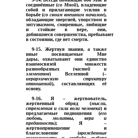
соединённые (
со Мной
), владеющие
собой и прилагающие усилия в
борьбе (
со своим внешним началом
),
обладающие энергией, упорством и
энтузиазмом, смиренные, любящие
и стойкие в вере, они,
добившиеся
совершенства,
пребывают
в состоянии, где нет смерти.
9-15. Жертвуя знания, а также
иные посвящаемые Мне
дары,
охватывают они единство
взаимосвязей множеств
разнообразных (
частей и
элементов
) Вселенной (–
иерархическую
структуру
отношений
), составляющих её
основу.
9-16. Я –
жертвователь,
жертвенный обряд (
мысли,
стремления и сила воли человека
) и
предлагаемые подношения (
его
любовь, молитвы, вера и
преданность
); Я –
жертвоприношение и
благословение (
врожденные
возможности и свобода выбора