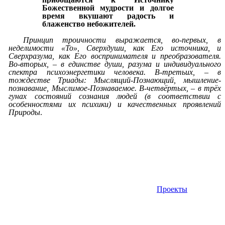
Божественной мудрости и долгое
время
вкушают
радость и
блаженство небожителей.
Принцип
троичности выражается, во-первых, в
неделимости «То», Сверхдуши, как Его источника, и
Сверхразума, как Его воспринимателя и преобразователя.
Во-вторых, – в единстве души, разума и индивидуального
спектра психоэнергетики человека. В-третьих, – в
тождестве Триады: Мыслящий-Познающий, мышление-
познавание, Мыслимое-Познаваемое. В-четвёртых, – в трёх
гунах состояний сознания людей (в соответствии с
особенностями их психики) и качественных проявлений
Природы
.
Проекты