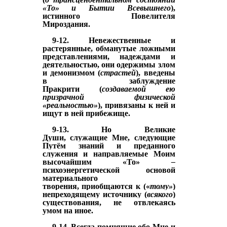
«То» и Бытии Всевышнего
),
истинного Повелителя
Мироздания.
9-12.
Невежественные и
растерянные
, обманутые ложными
представлениями, надеждами и
де
ятельностью
,
они одержимы злом
и демонизмом (
страстей
), введены
в заблуждение
Пракрити
(
создаваемой ею
призрачной физической
«реальностью»
), привязаны к ней и
ищут в ней прибежище.
9-13. Но Великие
Души,
служащие Мне, следующие
Путём знаний и преданного
служения и направляемые Моим
высочайшим «То»
–
психоэнергетической основой
материального
творения,
приобщаются к («
тому»
)
непреходящему источнику (
всякого
)
существования, не отвлекаясь
умом на иное.
9-14.
Всегда помнящие обо Мне и