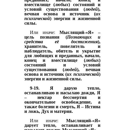
вместилище (
любых
) состояний и
условий
существования
(
людей
),
вечная основа и источник (
их
психической
) энергии и жизненной
силы.
Или иначе:
Мыслящий-«Я» –
цель познания (
Познающих и
средства её достижения
),
хранитель, повелитель и
наблюдатель, обитель и укрытие
для любящих и преданных, начало,
конец и вместилище (
любых
)
состояний и условий
существования
(
людей
), вечная
основа и источник (
их психической
)
энергии и жизненной силы.
9-19. Я дарую тепло,
останавливаю
и
насылаю дожди, Я
– нектар бессмертия и
окончательное освобождение, а
также болезни и смерть, Я – Истина
и ложь, Дух и материя.
Или иначе:
Мыслящий-«Я»
дарует тепло,
останавливает
и
насылает дожди;
Мыслящий-«Я»
–