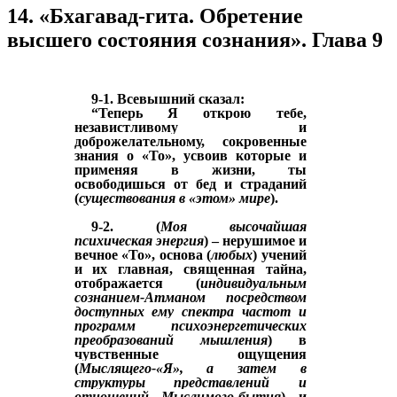
14. «Бхагавад-гита. Обретение
высшего состояния сознания». Глава 9
9-1. Всевышний сказал:
“Теперь Я открою тебе,
независтливому
и
доброжелательному
, сокровенные
знания о «То», усвоив которые и
применяя в жизни, ты
освободишься от бед и страданий
(
существования в «этом» мире
).
9-2. (
Моя высочайшая
психическая энергия
)
– н
ерушимое и
вечное «То», основа (
любых
) учений
и их главная, священная тайна,
отображается (
индивидуальным
сознанием-Атманом посредством
доступных ему спектра частот и
программ психоэнергетических
преобразований мышления
) в
чувственные ощущения
(
Мыслящего-«Я», а затем в
структуры представлений и
отношений Мыслимого-бытия
) и