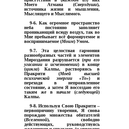
Моего Атмана (
Сверхдуши
),
источника жизни и мышления,
Мыслящего и Мыслимого.
9-6. Как огромное пространство
неба постоянно заполняет
проникающий всюду воздух, так во
Мне пребывает всё формируемое
и
воспринимаемое (
Моим
) Умом
.
9-7. Эта целостная гармония
разнообразных частей и элементов
Мироздания разрушается (
при его
угасании и исчезновении
) в конце
(
цикла
) Калпы, растворяясь в
Пракрити (
Моей высшей
психической энергии «То»
) и
переходя в непроявленное
состояние, а затем Я воссоздаю его
таким же в начале (
следующей
)
Калпы.
9-8. Используя Свою Пракрити –
первопричину творения, Я
снова
порождаю
множества обитателей
(
Вселенной
)
, свободно
действующих, руководствуясь
желаниями и страхами, (
и управляю