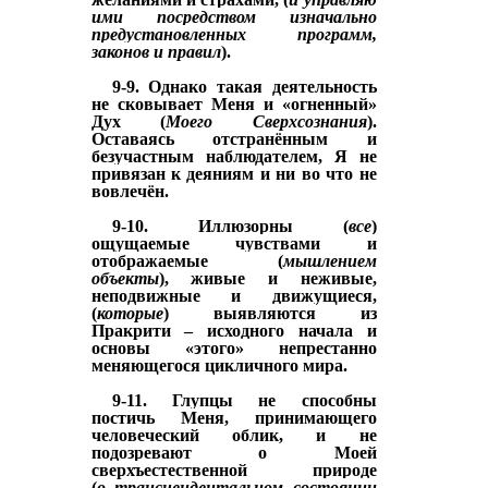
ими посредством
изначально
предустановленных программ,
законов и правил
).
9-9. Однако такая деятельность
не сковывает Меня и «огненный»
Дух (
Моего Сверхсознания
).
Оставаясь отстранённым и
безучастным наблюдателем, Я
не
привязан к деяниям
и ни во что не
вовлечён.
9-10. Иллюзорны (
все
)
ощущаемые чувствами и
отображаемые (
мышлением
объекты
),
живые и неживые,
неподвижные и движущиеся,
(
которые
)
выявляются
из
Пракрити
–
исходного начала и
основы
«этого» непрестанно
меняющегося цикличного мира.
9-11.
Глупцы не способны
постичь Меня, принимающего
человеческий облик, и не
подозревают о Моей
сверхъестественной природе
(
о
трансцендентальн
ом состоянии