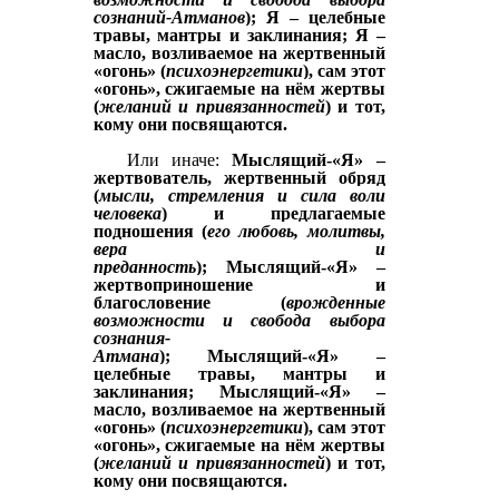
сознаний-Атманов
); Я – целебные
травы, мантры и заклинания; Я –
масло, возливаемое на жертвенный
«огонь» (
психоэнергетики
), сам этот
«огонь», сжигаемые на нём жертвы
(
желаний и привязанностей
) и тот,
кому они посвящаются.
Или иначе:
Мыслящий-«Я» –
жертвователь, жертвенный обряд
(
мысли, стремления и сила воли
человека
) и предлагаемые
подношения (
его любовь, молитвы,
вера и
преданность
);
Мыслящий-«Я»
–
жертвоприношение и
благословение (
врожденные
возможности и свобода выбора
сознания-
Атмана
);
Мыслящий-«Я»
–
целебные травы, мантры и
заклинания;
Мыслящий-«Я»
–
масло, возливаемое на жертвенный
«огонь» (
психоэнергетики
), сам этот
«огонь», сжигаемые на нём жертвы
(
желаний и привязанностей
) и тот,
кому они посвящаются.