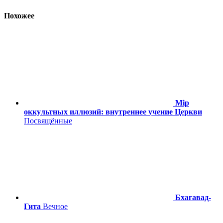
Похожее
Мiр
оккультных иллюзий: внутреннее учение Церкви
Посвящённые
Бхагавад-
Гита
Вечное