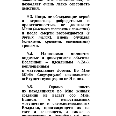
позволяет очень легко
совершать
действия.
9-3. Люди, не обладающие верой
и верностью, добродетелью и
нравственностью, не достигают
Меня (
высшего состояния сознания
)
и
после смерти возрождаются (
в
других телах
), вновь блуждая
(
«глухими, кривыми, окольными»
)
тропами.
9-4. Иллюзиями являются
видимые и движущиеся объекты
Вселенной –
идеальным
(«То»
),
воплощённым
в
материальные
формы. Во Мне
(
Моём Сверхразуме
) расположено
всё
существующее
, но не Я в них.
9-5. Однако никто
из
находящихся во Мне живых
созданий не ведает обо Мне,
Едином, о непостижимых
могуществе и сверхвозможностях
Владыки, производящего их на
свет и лелеющего, а также о
присутствии в (
каждом из
) них