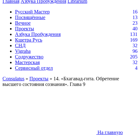
Главная
Азбука Пробуждения
Librarium
Русский Мастер
16
Посвящённые
13
Вечное
23
Проекты
40
Азбука Пробуждения
131
Кшетра Русь
169
СНД
32
Vigraha
96
Содружество
205
Мастерская
32
Сервисный отдел
4
Consulatus
»
Проекты
» 14. «Бхагавад-гита. Обретение
высшего состояния сознания». Глава 9
На главную