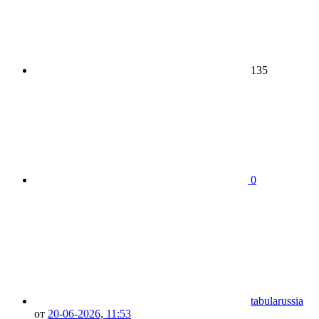
135
0
tabularussia
от
20-06-2026, 11:53