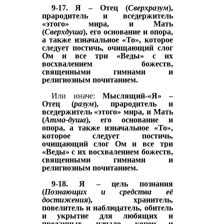
9-17. Я – Отец (
Сверхразум
),
прародитель и вседержитель
«этого» мира, и Мать
(
Сверхдуша
),
его основание и опора,
а также изначальное «То», которое
следует постичь,
очищающий
слог
Ом
и
все три «Веды» с их
восхвалением божеств,
священными гимнами и
религиозным почитанием.
Или иначе:
Мыслящий-«Я»
–
Отец (
разум
), прародитель и
вседержитель «этого» мира, и Мать
(
Атма-душа
),
его основание и
опора, а также изначальное «То»,
которое следует постичь,
очищающий
слог Ом
и
все три
«Веды» с их
восхвалением божеств,
священными гимнами и
религиозным почитанием.
9-18. Я – цель познания
(
Познающих и средства её
достижения
), хранитель,
повелитель и наблюдатель, обитель
и укрытие для любящих и
преданных, начало, конец и