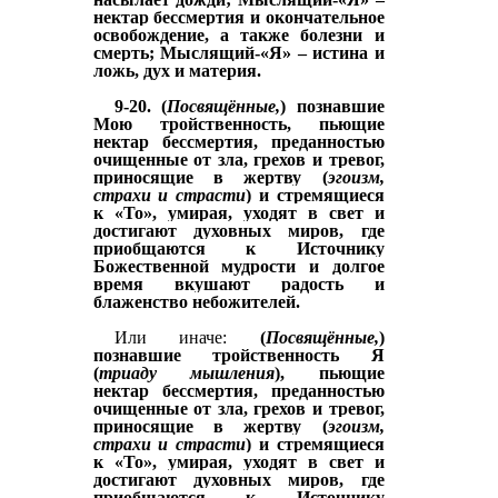
нектар бессмертия и окончательное
освобождение, а также болезни и
смерть;
Мыслящий-«Я»
– истина и
ложь, дух и материя.
9-20. (
Посвящённые,
) познавшие
Мою тройственность, пьющие
нектар бессмертия,
преданностью
очищенные от зла, грехов и тревог,
приносящие
в жертву (
эгоизм,
страхи и страсти
) и стремящиеся
к «То», умирая, уходят в свет и
достигают духовных миров, где
приобщаются к Источнику
Божественной мудрости и долгое
время
вкушают
радость и
блаженство небожителей.
Или иначе:
(
Посвящённые,
)
познавшие тройственность Я
(
триаду мышления
), пьющие
нектар бессмертия,
преданностью
очищенные от зла, грехов и тревог,
приносящие
в жертву (
эгоизм,
страхи и страсти
) и стремящиеся
к «То», умирая, уходят в свет и
достигают духовных миров, где
приобщаются к Источнику