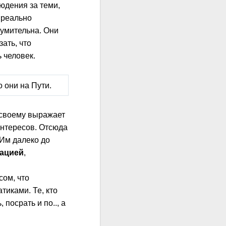
людения за теми,
о реально
азумительна. Они
ать, что
ь человек.
 они на Пути.
о-своему выражает
 интересов. Отсюда
 Им далеко до
ацией
,
сом, что
тиками. Те, кто
посрать и по.., а