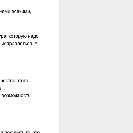
циями всякими,
ура, которую надо
о исправляться. А
ачество этого
е,
т возможность
я получить то, что