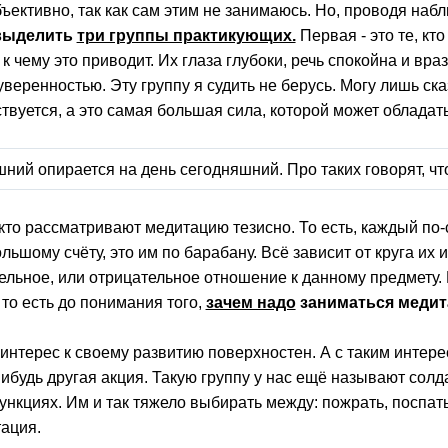
бъективно, так как сам этим не занимаюсь. Но, проводя наб
выделить
три группы практикующих.
Первая - это те, кт
и к чему это приводит. Их глаза глубоки, речь спокойна и вр
веренностью. Эту группу я судить не берусь. Могу лишь сказ
ствуется, а это самая большая сила, которой может обладат
шний опирается на день сегодняшний. Про таких говорят, что
е, кто рассматривают медитацию тезисно. То есть, каждый п
льшому счёту, это им по барабану. Всё зависит от круга их
ельное, или отрицательное отношение к данному предмету.
 то есть до понимания того,
зачем надо
заниматься медит
 интерес к своему развитию поверхностен. А с таким интере
нибудь другая акция. Такую группу у нас ещё называют солда
нкциях. Им и так тяжело выбирать между: пожрать, поспать, 
тация.