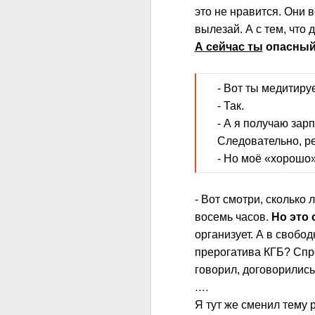
это не нравится. Они в
вылезай. А с тем, что 
А сейчас ты
опасный 
- Вот ты медитиру
- Так.
- А я получаю зарп
Следовательно, ре
- Но моё «хорошо»
- Вот смотри, сколько 
восемь часов.
Но это 
организует. А в свобод
прерогатива КГБ? Спро
говорил, договорилис
....
Я тут же сменил тему 