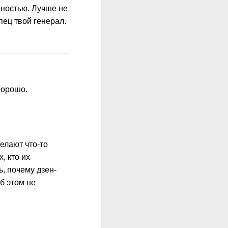
чёностью. Лучше не
пец твой генерал.
 хорошо.
делают что-то
, кто их
ь, почему дзен-
б этом не