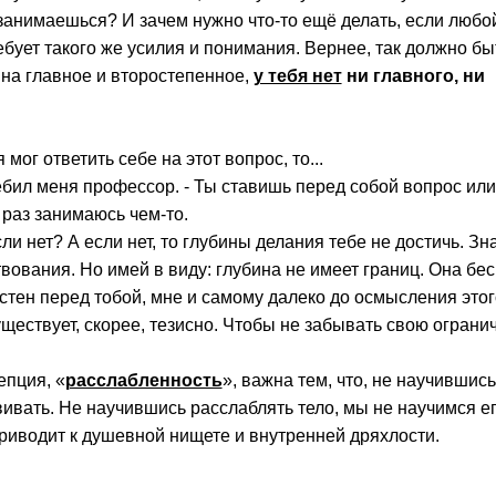
занимаешься? И зачем нужно что-то ещё делать, если любо
бует такого же усилия и понимания. Вернее, так должно быть
 на главное и второстепенное,
у тебя нет
ни главного, ни
 мог ответить себе на этот вопрос, то...
еребил меня профессор. - Ты ставишь перед собой вопрос или
 раз занимаюсь чем-то.
сли нет? А если нет, то глубины делания тебе не достичь. Зна
вования. Но имей в виду: глубина не имеет границ. Она бе
естен перед тобой, мне и самому далеко до осмысления этог
уществует, скорее, тезисно. Чтобы не забывать свою ограни
епция, «
расслабленность
», важна тем, что, не научившись
ивать. Не научившись расслаблять тело, мы не научимся ег
приводит к душевной нищете и внутренней дряхлости.