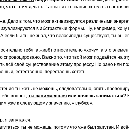
ют, что с этим делать. Так как их сознание хотело, а состоян
 же. Дело в том, что мозг активизируется различными энерг
изуализируются в абстрактные формы. Ну, например, хочу 
А если бы ты не знал, что велосипеды существуют, ты бы ег
носительно тебя, а живёт относительно «хочу», а это элеме
но спровоцировано. Важно то, что твой мозг поддаётся на эт
ть всё своё существование этому процессу. Но рано или п
аешь и, естественно, перестаёшь хотеть.
отения ты жить не можешь, следовательно, опять провоцир
 себе вопрос,
ты занимаешься
или хочешь заниматься?
Н
дим уже к следующему значению, «глубже».
, я запутался.
апутаться ты не можешь, потому что уже был запутан. И всё-