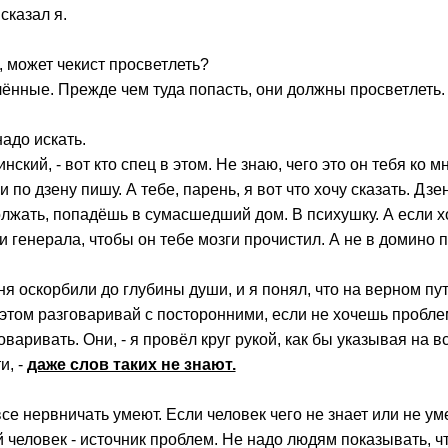
 сказал я.
, может чекист просветлеть?
лённые. Прежде чем туда попасть, они должны просветлеть
надо искать.
нский, - вот кто спец в этом. Не знаю, чего это он тебя ко м
 по дзену пишу. А тебе, парень, я вот что хочу сказать. Дзен
лжать, попадёшь в сумасшедший дом. В психушку. А если х
и генерала, чтобы он тебе мозги прочистил. А не в домино п
 оскорбили до глубины души, и я понял, что на верном пут
этом разговаривай с посторонними, если не хочешь пробле
говаривать. Они, - я провёл круг рукой, как бы указывая на в
и, -
даже слов таких не знают.
все нервничать умеют. Если человек чего не знает или не ум
 человек - источник проблем. Не надо людям показывать, чт