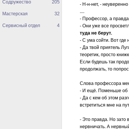
Содружество
205
- Н-н-нет, - неуверенно
....
Мастерская
32
- Профессор, а правда
Сервисный отдел
4
- Они уже все просвет
туда не берут.
- С ума сойти. Вот где 
- Да твой приятель Луги
теоретик, просто книжки
Если будешь так продо
продолжать, то попрос
Слова профессора меня
- И ещё. Поменьше об 
- Да с кем об этом раз
встретиться мне на пут
- Это правда. Но зато 
нервничать. А нервный