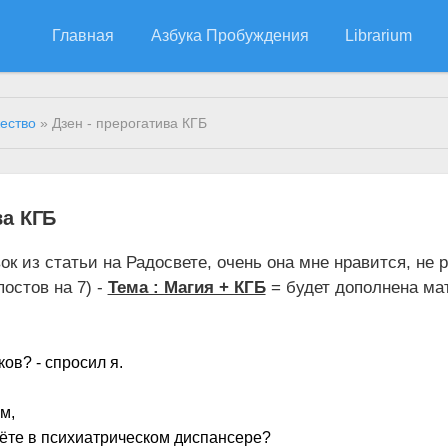
Главная
Азбука Пробуждения
Librarium
ество
» Дзен - прерогатива КГБ
ва КГБ
ок из статьи на Радосвете, очень она мне нравится, не р
остов на 7) -
Тема : Магия + КГБ
= будет дополнена ма
ов? - спросил я.
м,
чёте в психиатрическом диспансере?