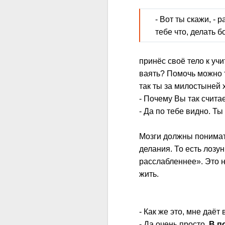
- Вот ты скажи, -
тебе что, делать 
принёс своё тело к учи
ваять? Помочь можно т
так ты за милостыней
- Почему Вы так счита
- Да по тебе видно. Ты
Мозги должны понимать
делания. То есть лозу
расслабленнее». Это н
жить.
- Как же это, мне даёт
- Да очень просто.
В п