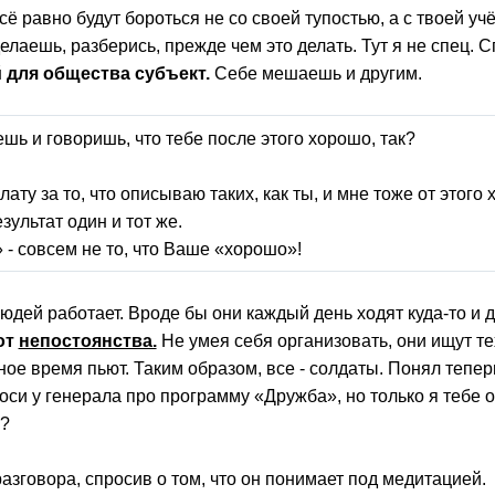
сё равно будут бороться не со своей тупостью, а с твоей у
делаешь, разберись, прежде чем это делать. Тут я не спец. С
для общества субъект.
Себе мешаешь и другим.
ешь и говоришь, что тебе после этого хорошо, так?
лату за то, что описываю таких, как ты, и мне тоже от этого
зультат один и тот же.
 - совсем не то, что Ваше «хорошо»!
людей работает. Вроде бы они каждый день ходят куда-то и 
от
непостоянства.
Не умея себя организовать, они ищут тех
ное время пьют. Таким образом, все - солдаты. Понял тепер
си у генерала про программу «Дружба», но только я тебе о
ь?
разговора, спросив о том, что он понимает под медитацией.