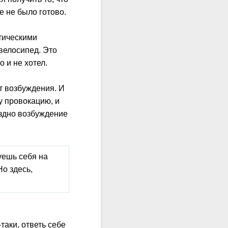
ие не было готово.
етическими
велосипед. Это
о и не хотел.
нт возбуждения. И
у провокацию, и
оздно возбуждение
уешь себя на
о здесь,
таки, ответь себе