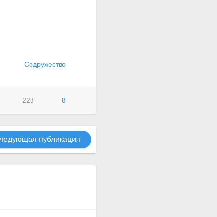
Содружество
228
8
ледующая публикация