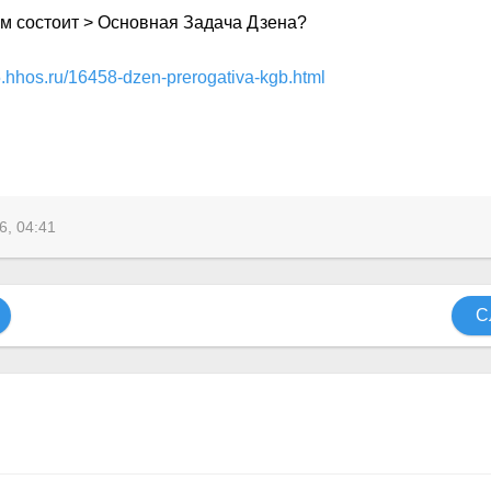
чём состоит > Основная Задача Дзена?
.hhos.ru/16458-dzen-prerogativa-kgb.html
6, 04:41
С