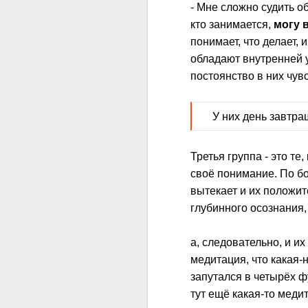
- Мне сложно судить о
кто занимается,
могу 
понимает, что делает, 
обладают внутренней у
постоянство в них чув
У них день завтра
Третья группа - это т
своё понимание. По бо
вытекает и их положит
глубинного осознания,
а, следовательно, и их
медитация, что какая-
запутался в четырёх фу
тут ещё какая-то меди