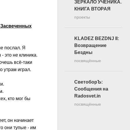
ЗЕРКАЛО УЧЕНИКА.
КНИГА ВТОРАЯ
проекты
.
Засвеченных
KLADEZ BEZDNJ II:
Возвращение
не послал. Я
Бездны
 - это не клиника.
посвящённые
очешь всё-таки
о утрам играл.
СветоборЪ:
и.
Сообщения на
м.
Radosvet.in
сех, кто мог бы
посвящённые
еет, он начинает
о они тупые - им