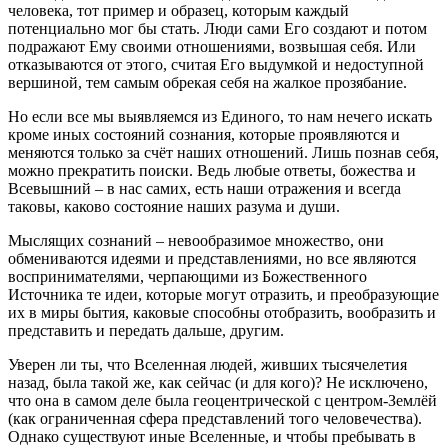
человека, тот пример и образец, которым каждый
потенциально мог бы стать. Люди сами Его создают и потом
подражают Ему своими отношениями, возвышая себя. Или
отказываются от этого, считая Его выдумкой и недоступной
вершиной, тем самым обрекая себя на жалкое прозябание.
Но если все мы выявляемся из Единого, то нам нечего искать
кроме иных состояний сознания, которые проявляются и
меняются только за счёт наших отношений. Лишь познав себя,
можно прекратить поиски. Ведь любые ответы, божества и
Всевышний – в нас самих, есть наши отражения и всегда
таковы, каково состояние наших разума и души.
Мыслящих сознаний – невообразимое множество, они
обмениваются идеями и представлениями, но все являются
воспринимателями, черпающими из Божественного
Источника те идеи, которые могут отразить, и преобразующие
их в миры бытия, каковые способны отобразить, вообразить и
представить и передать дальше, другим.
Уверен ли ты, что Вселенная людей, живших тысячелетия
назад, была такой же, как сейчас (и для кого)? Не исключено,
что она в самом деле была геоцентрической с центром-Землёй
(как ограниченная сфера представлений того человечества).
Однако существуют иные Вселенные, и чтобы пребывать в