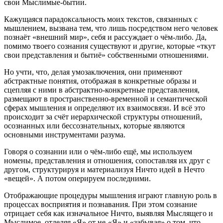
свои Мыслимые-бытии.
Кажущаяся парадоксальность моих текстов, связанных с
мышлением, вызвана тем, что лишь посредством него человек
познаёт «внешний мир», себя и рассуждает о чём-либо. Да,
помимо твоего сознания существуют и другие, которые «ткут
свои представления и бытиё» собственными отношениями.
Но учти, что, делая умозаключения, они применяют
абстрактные понятия, отображая в конкретные образы и
сцепляя с ними в абстрактно-конкретные представления,
размещают в пространственно-временной и семантической
сферах мышления и определяют их взаимосвязи. И всё это
происходит за счёт иерархической структуры отношений,
осознанных или бессознательных, которые являются
основными инструментами разума.
Говоря о сознании или о чём-либо ещё, мы используем
номены, представления и отношения, сопоставляя их друг с
другом, структурируя и материализуя Ничто идей в Нечто
«вещей». А потом оперируем последними.
Отображающие процедуры мышления играют главную роль в
процессах восприятия и познавания. При этом сознание
отрицает себя как изначальное Ничто, выявляя Мыслящего и
Мыслимое, отделяя «Я» от не-«Я» и «забывая» о том, что