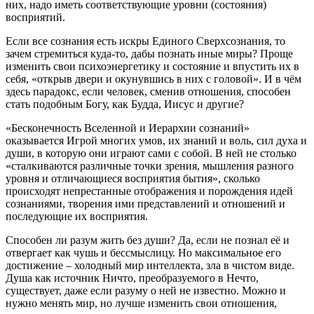
них, надо иметь соответствующие уровни (состояния)
восприятий.
Если все сознания есть искры Единого Сверхсознания, то
зачем стремиться куда-то, дабы познать иные миры? Проще
изменить свои психоэнергетику и состояние и впустить их в
себя, «открыв двери и окунувшись в них с головой». И в чём
здесь парадокс, если человек, сменив отношения, способен
стать подобным Богу, как Будда, Иисус и другие?
«Бесконечность Вселенной и Иерархии сознаний»
оказывается Игрой многих умов, их знаний и воль, сил духа и
души, в которую они играют сами с собой. В ней не столько
«сталкиваются различные точки зрения, мышления разного
уровня и отличающиеся восприятия бытия», сколько
происходят непрестанные отображения и порождения идей
сознаниями, творения ими представлений и отношений и
последующие их восприятия.
Способен ли разум жить без души? Да, если не познал её и
отвергает как чушь и бессмыслицу. Но максимальное его
достижение – холодный мир интеллекта, зла в чистом виде.
Душа как источник Ничто, преобразуемого в Нечто,
существует, даже если разуму о ней не известно. Можно и
нужно менять мир, но лучше изменить свои отношения,