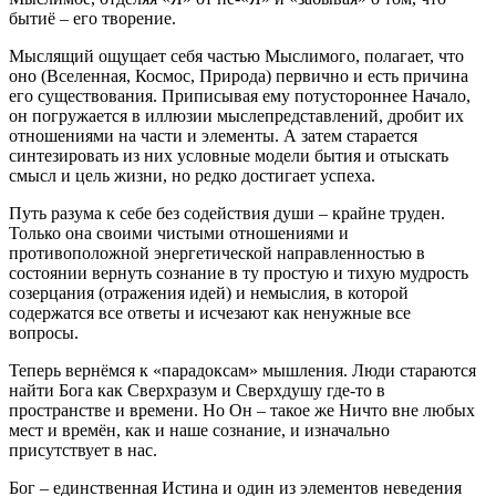
бытиё – его творение.
Мыслящий ощущает себя частью Мыслимого, полагает, что
оно (Вселенная, Космос, Природа) первично и есть причина
его существования. Приписывая ему потустороннее Начало,
он погружается в иллюзии мыслепредставлений, дробит их
отношениями на части и элементы. А затем старается
синтезировать из них условные модели бытия и отыскать
смысл и цель жизни, но редко достигает успеха.
Путь разума к себе без содействия души – крайне труден.
Только она своими чистыми отношениями и
противоположной энергетической направленностью в
состоянии вернуть сознание в ту простую и тихую мудрость
созерцания (отражения идей) и немыслия, в которой
содержатся все ответы и исчезают как ненужные все
вопросы.
Теперь вернёмся к «парадоксам» мышления. Люди стараются
найти Бога как Сверхразум и Сверхдушу где-то в
пространстве и времени. Но Он – такое же Ничто вне любых
мест и времён, как и наше сознание, и изначально
присутствует в нас.
Бог – единственная Истина и один из элементов неведения