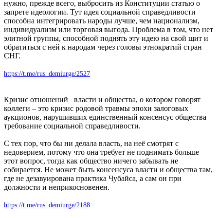
нужно, прежде всего, выбросить из Конституции статью о
запрете идеологии. Тут идея социальной справедливости
способна интегрировать народы лучше, чем национализм,
индивидуализм или торговая выгода. Проблема в том, что нет
элитной группы, способной поднять эту идею на свой щит и
обратиться с ней к народам через головы этнократий стран
СНГ.
https://t.me/rus_demiurge/2527
Кризис отношений власти и общества, о котором говорят
коллеги – это кризис родовой травмы эпохи залоговых
аукционов, нарушивших единственный консенсус общества –
требование социальной справедливости.
С тех пор, что бы ни делала власть, на неё смотрят с
недоверием, потому что она требует не поднимать больше
этот вопрос, тогда как общество ничего забывать не
собирается. Не может быть консенсуса власти и общества там,
где не дезавуирована практика Чубайса, а сам он при
должности и неприкосновенен.
https://t.me/rus_demiurge/2188