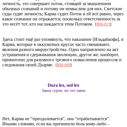
личность, это совершает поток, стоящий за мышлением
обычных сознаний и потому он немыслим для них. Светские
суды судят личность; Карма судит Поток и ей всё равно, через
какое сознание он отражается, поскольку ответственность за
это несёт тот, кто наслаждается этим Потоком.
[
RM-013
]
Здесь стоит ещё раз упомянуть, что наказание [Ильдабаофа], и
Карма, которые в оккультных кругах часто смешивают,
явления разного мироустройства. Одно направленно на акт
устрашения и сдерживания эволюции, другое же, наоборот,
привнесено для разумного трезвого осмысления процессов и
следования своей Дхарме.
[
RM-009
]
Dura lex, sed lex
Закон суров, но это закон
Нет, Карма не “преодолевается”, она “отрабатывается”.
Иными словами, если вы причинили боль кому-либо –