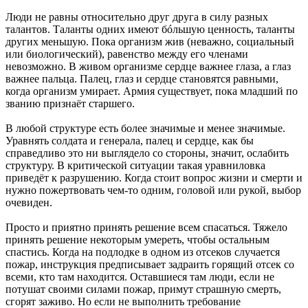
Люди не равны относительно друг друга в силу разных
талантов. Таланты одних имеют бóльшую ценность, таланты
других меньшую. Пока организм жив (неважно, социальный
или биологический), равенство между его членами
невозможно. В живом организме сердце важнее глаза, а глаз
важнее пальца. Палец, глаз и сердце становятся равными,
когда организм умирает. Армия существует, пока младший по
званию признаёт старшего.
В любой структуре есть более значимые и менее значимые.
Уравнять солдата и генерала, палец и сердце, как бы
справедливо это ни выглядело со стороны, значит, ослабить
структуру. В критической ситуации такая уравниловка
приведёт к разрушению. Когда стоит вопрос жизни и смерти и
нужно пожертвовать чем-то одним, головой или рукой, выбор
очевиден.
Просто и приятно принять решение всем спасаться. Тяжело
принять решение некоторым умереть, чтобы остальным
спастись. Когда на подлодке в одном из отсеков случается
пожар, инструкция предписывает задраить горящий отсек со
всеми, кто там находится. Оставшиеся там люди, если не
потушат своими силами пожар, примут страшную смерть,
сгорят заживо. Но если не выполнить требование