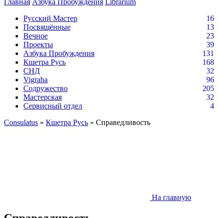
Главная
Азбука Пробуждения
Librarium
Русский Мастер
16
Посвящённые
13
Вечное
23
Проекты
39
Азбука Пробуждения
131
Кшетра Русь
168
СНД
32
Vigraha
96
Содружество
205
Мастерская
32
Сервисный отдел
4
Consulatus
»
Кшетра Русь
» Справедливость
На главную
Справедливость