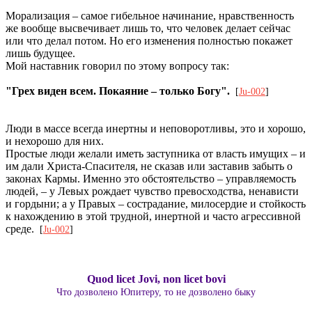
Морализация – самое гибельное начинание, нравственность
же вообще высвечивает лишь то, что человек делает сейчас
или что делал потом. Но его изменения полностью покажет
лишь будущее.
Мой наставник говорил по этому вопросу так:
"Грех виден всем. Покаяние – только Богу".
[
Ju-002
]
Люди в массе всегда инертны и неповоротливы, это и хорошо,
и нехорошо для них.
Простые люди желали иметь заступника от власть имущих – и
им дали Христа-Спасителя, не сказав или заставив забыть о
законах Кармы. Именно это обстоятельство – управляемость
людей, – у Левых рождает чувство превосходства, ненависти
и гордыни; а у Правых – сострадание, милосердие и стойкость
к нахождению в этой трудной, инертной и часто агрессивной
среде.
[
Ju-002
]
Quod licet Jovi, non licet bovi
Что дозволено Юпитеру, то не дозволено быку