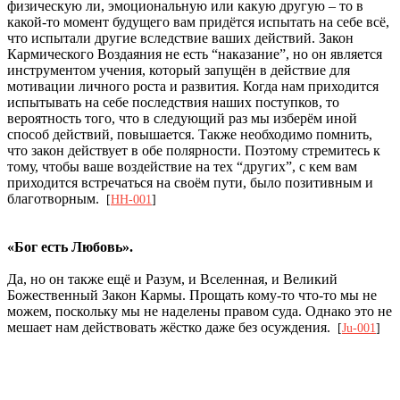
физическую ли, эмоциональную или какую другую – то в
какой-то момент будущего вам придётся испытать на себе всё,
что испытали другие вследствие ваших действий. Закон
Кармического Воздаяния не есть “наказание”, но он является
инструментом учения, который запущён в действие для
мотивации личного роста и развития. Когда нам приходится
испытывать на себе последствия наших поступков, то
вероятность того, что в следующий раз мы изберём иной
способ действий, повышается. Также необходимо помнить,
что закон действует в обе полярности. Поэтому стремитесь к
тому, чтобы ваше воздействие на тех “других”, с кем вам
приходится встречаться на своём пути, было позитивным и
благотворным.
[
HH-001
]
«Бог есть Любовь».
Да, но он также ещё и Разум, и Вселенная, и Великий
Божественный Закон Кармы. Прощать кому-то что-то мы не
можем, поскольку мы не наделены правом суда. Однако это не
мешает нам действовать жёстко даже без осуждения.
[
Ju-001
]