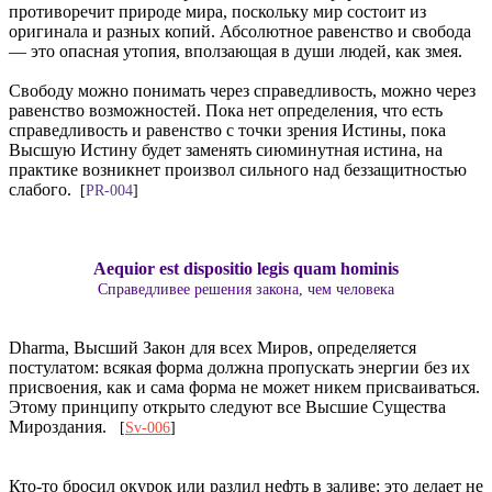
противоречит природе мира, поскольку мир состоит из
оригинала и разных копий. Абсолютное равенство и свобода
— это опасная утопия, вползающая в души людей, как змея.
Свободу можно понимать через справедливость, можно через
равенство возможностей. Пока нет определения, что есть
справедливость и равенство с точки зрения Истины, пока
Высшую Истину будет заменять сиюминутная истина, на
практике возникнет произвол сильного над беззащитностью
слабого.
[
PR-004
]
Aequior est dispositio legis quam hominis
Справедливее решения закона, чем человека
Dharma, Высший Закон для всех Миров, определяется
постулатом: всякая форма должна пропускать энергии без их
присвоения, как и сама форма не может никем присваиваться.
Этому принципу открыто следуют все Высшие Существа
Мироздания.
[
Sv-006
]
Кто-то бросил окурок или разлил нефть в заливе: это делает не