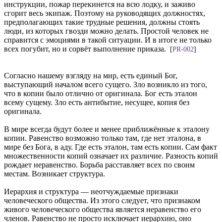
инструкции, пожар перекинется на всю лодку, и заживо
сгорит весь экипаж. Поэтому на руководящих должностях,
предполагающих такие трудные решения, должны стоять
люди, из которых гвозди можно делать. Простой человек не
справится с эмоциями в такой ситуации. И в итоге не только
всех погубит, но и сорвёт выполнение приказа.
[
PR-002
]
Согласно нашему взгляду на мир, есть единый Бог,
выступающий началом всего сущего. Зло возникло из того,
что в копии было отлично от оригинала. Бог есть эталон
всему сущему. Зло есть антибытие, несущее, копия без
оригинала.
В мире всегда будут более и менее приближённые к эталону
копии. Равенство возможно только там, где нет эталона, в
мире без Бога, в аду. Где есть эталон, там есть копии. Сам факт
множественности копий означает их различие. Разность копий
рождает неравенство. Борьба расставляет всех по своим
местам. Возникает структура.
Иерархия и структура — неотчуждаемые признаки
человеческого общества. Из этого следует, что признаком
живого человеческого общества является неравенство его
членов. Равенство не просто исключает иерархию, оно