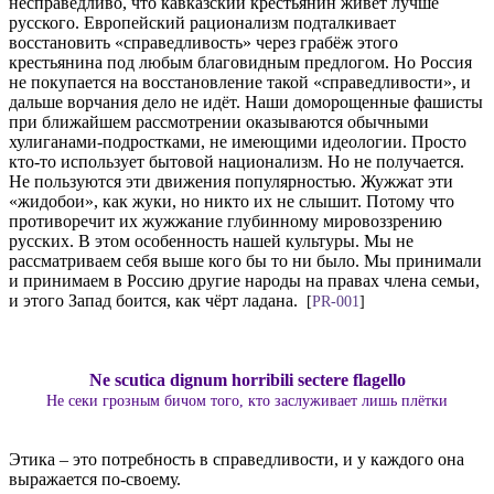
несправедливо, что кавказский крестьянин живёт лучше
русского. Европейский рационализм подталкивает
восстановить «справедливость» через грабёж этого
крестьянина под любым благовидным предлогом. Но Россия
не покупается на восстановление такой «справедливости», и
дальше ворчания дело не идёт. Наши доморощенные фашисты
при ближайшем рассмотрении оказываются обычными
хулиганами-подростками, не имеющими идеологии. Просто
кто-то использует бытовой национализм. Но не получается.
Не пользуются эти движения популярностью. Жужжат эти
«жидобои», как жуки, но никто их не слышит. Потому что
противоречит их жужжание глубинному мировоззрению
русских. В этом особенность нашей культуры. Мы не
рассматриваем себя выше кого бы то ни было. Мы принимали
и принимаем в Россию другие народы на правах члена семьи,
и этого Запад боится, как чёрт ладана.
[
PR-001
]
Ne
scutica
dignum
horribili
sectere
flagello
Не секи грозным бичом того, кто заслуживает лишь плётки
Этика – это потребность в справедливости, и у каждого она
выражается по-своему.