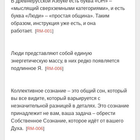
В древнерусской Азбуке есть буква «ОН» –
«мыслящий сверхземными категориями», и есть
буква «Люди» – «простая община». Таким
образом, инструкция уже есть, и она
работает.
[
RM-001
]
Люди представляют собой единую
энергетическую массу, в них редко появляется
подлинное Я.
[
RM-006
]
Коллективное сознание – это общий сон, который
вы все видите, который варьируется с
незначительной разницей в деталях. Это сознание
принадлежит не вам, ваша задача – обрести
Собственное Сознание, которое идёт от вашего
Духа.
[
RM-006
]