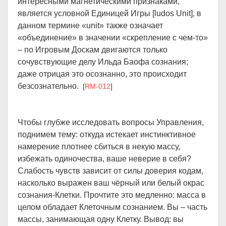
интересными магнетическими признаками,
является условной Единицей Игры [ludos Unit], в
данном термине «unit» также означает
«объединение» в значении «скрепление с чем-то»
– по Игровым Доскам двигаются только
сочувствующие делу Ильда Баофа сознания;
даже отрицая это осознанно, это происходит
безсознательно.
[
RM-012
]
Чтобы глубже исследовать вопросы Управления,
поднимем тему: откуда истекает инстинктивное
намерение плотнее сбиться в некую массу,
избежать одиночества, ваше неверие в себя?
Слабость чувств зависит от силы доверия кодам,
насколько выражен ваш чёрный или белый окрас
сознания-Клетки. Прочтите это медленно: масса в
целом обладает Клеточным сознанием. Вы – часть
массы, занимающая одну Клетку. Вывод: вы