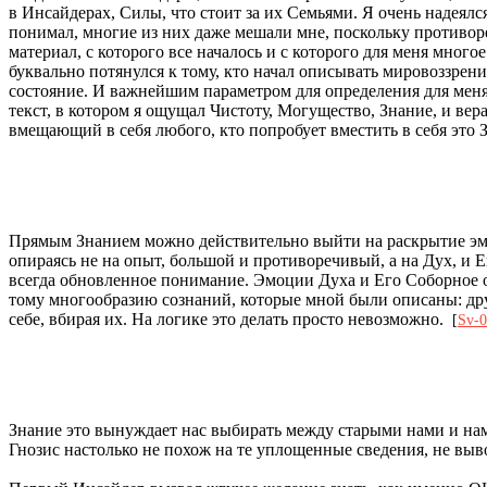
в Инсайдерах, Силы, что стоит за их Семьями. Я очень надеялся
понимал, многие из них даже мешали мне, поскольку противор
материал, с которого все началось и с которого для меня мн
буквально потянулся к тому, кто начал описывать мировоззрени
состояние. И важнейшим параметром для определения для меня
текст, в котором я ощущал Чистоту, Могущество, Знание, и вер
вмещающий в себя любого, кто попробует вместить в себя это
Прямым Знанием можно действительно выйти на раскрытие эмо
опираясь не на опыт, большой и противоречивый, а на Дух, и 
всегда обновленное понимание. Эмоции Духа и Его Соборное о
тому многообразию сознаний, которые мной были описаны: дру
себе, вбирая их. На логике это делать просто невозможно.
[
Sv-
Знание это вынуждает нас выбирать между старыми нами и нам
Гнозис настолько не похож на те уплощенные сведения, не вывод