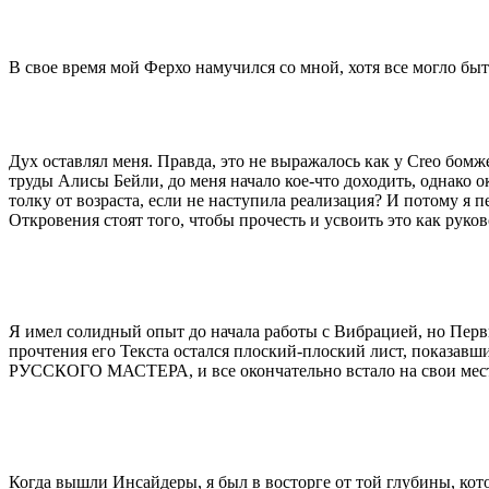
В свое время мой Ферхо намучился со мной, хотя все могло бы
Дух оставлял меня. Правда, это не выражалось как у Creo бомж
труды Алисы Бейли, до меня начало кое-что доходить, однако 
толку от возраста, если не наступила реализация? И потому я 
Откровения стоят того, чтобы прочесть и усвоить это как р
Я имел солидный опыт до начала работы с Вибрацией, но Первы
прочтения его Текста остался плоский-плоский лист, показавш
РУССКОГО МАСТЕРА, и все окончательно встало на свои мес
Когда вышли Инсайдеры, я был в восторге от той глубины, кот