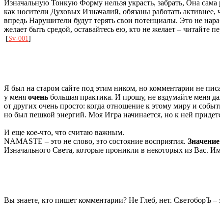
Изначальную Тонкую Форму нельзя украсть, забрать, Она сама р
как носители Духовых Изначалий, обязаны работать активнее,
впредь Нарушители будут терять свои потенциалы. Это не нара
желает быть средой, оставайтесь ею, кто не желает – читайте
[
Sv-001
]
Я был на старом сайте под этим ником, но комментарии не писал
у меня
очень
большая практика. И прошу, не вздумайте меня да
от других очень просто: когда отношение к этому миру и собы
но был пешкой энергий. Моя Игра начинается, но к ней придет
И еще кое-что, что считаю важным.
NAMASTE – это не слово, это состояние восприятия.
Значение
Изначального Света, которые проникли в некоторых из Вас. И
Вы знаете, кто пишет комментарии? Не Глеб, нет. СветоборЪ –