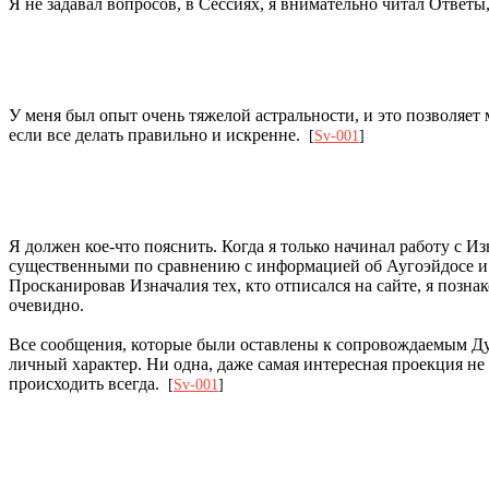
Я не задавал вопросов, в Сессиях, я внимательно читал Ответ
У меня был опыт очень тяжелой астральности, и это позволяет 
если все делать правильно и искренне.
[
Sv-001
]
Я должен кое-что пояснить. Когда я только начинал работу с И
существенными по сравнению с информацией об Аугоэйдосе и Т
Просканировав Изначалия тех, кто отписался на сайте, я позн
очевидно.
Все сообщения, которые были оставлены к сопровождаемым Дух
личный характер. Ни одна, даже самая интересная проекция не 
происходить всегда.
[
Sv-001
]