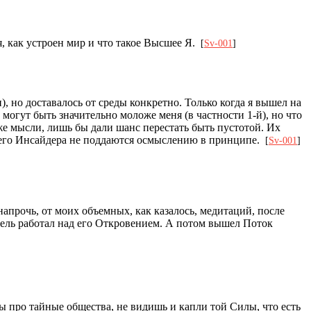
я, как устроен мир и что такое Высшее Я.
[
Sv-001
]
, но доставалось от среды конкретно. Только когда я вышел на
огут быть значительно моложе меня (в частности 1-й), но что
аже мысли, лишь бы дали шанс перестать быть пустотой. Их
ьего Инсайдера не поддаются осмыслению в принципе.
[
Sv-001
]
апрочь, от моих объемных, как казалось, медитаций, после
едель работал над его Откровением. А потом вышел Поток
ры про тайные общества, не видишь и капли той Силы, что есть