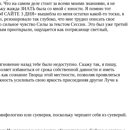
о. Что на самом деле стоит за всеми моими знаниями, я не
льку жажда ЗНАТЬ была со мной с юности. Я помню тот
ОМ САЙТЕ 3 ДНЯ» вышибла из меня остатки какой-то тоски, я
, резонировало так глубоко, что мне трудно описать свое
 сильное чувство Силы за текстом Сессии. Это был уже третий
й нам приоткрыли, ощущается как потрясающе светлый,
овение назад тебе было недоступно. Скажу так, я пишу,
оляет избавиться от срока собственной давности и иметь
как сознание Творца этой местности, позволяя проявляться
жность усиливать свою яркость присоединяя другие Лучи к
ифологию или суеверия, поскольку черпают себя из суеверий.