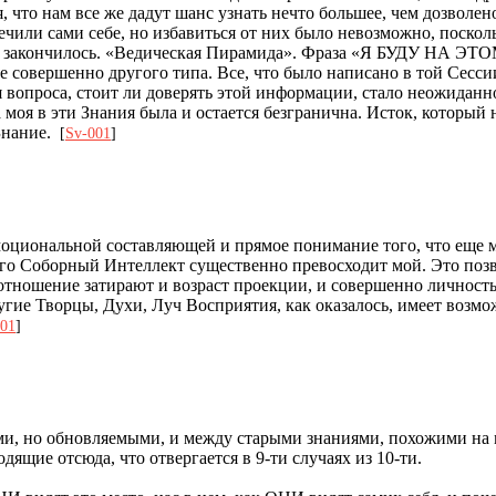
, что нам все же дадут шанс узнать нечто большее, чем дозволен
ечили сами себе, но избавиться от них было невозможно, поско
огое закончилось. «Ведическая Пирамида». Фраза «Я БУДУ НА ЭТ
е совершенно другого типа. Все, что было написано в той Сессии
 вопроса, стоит ли доверять этой информации, стало неожиданно
а моя в эти Знания была и остается безгранична. Исток, которы
 Знание.
[
Sv-001
]
циональной составляющей и прямое понимание того, что еще мгн
Его Соборный Интеллект существенно превосходит мой. Это позв
тношение затирают и возраст проекции, и совершенно личность 
гие Творцы, Духи, Луч Восприятия, как оказалось, имеет возмо
001
]
и, но обновляемыми, и между старыми знаниями, похожими на м
ящие отсюда, что отвергается в 9-ти случаях из 10-ти.