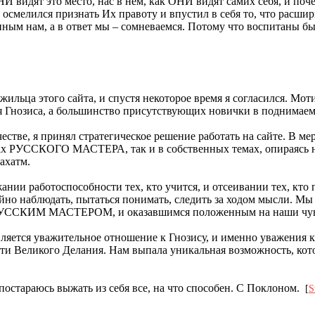
 видят это место, нас в нем, как ОНИ видят самих себя, и поче
то осмелился признать Их правоту и впустил в себя то, что расш
упным нам, а в ответ мы – сомневаемся. Потому что воспитаны 
 жильца этого сайта, и спустя некоторое время я согласился.
ния Гнозиса, а большинство присутствующих новички в поднимаем
честве, я принял стратегическое решение работать на сайте. В
 темах РУССКОГО МАСТЕРА, так и в собственных темах, опир
ахатм.
ании работоспособности тех, кто учится, и отсеивании тех, кто 
йно наблюдать, пытаться понимать, следить за ходом мысли. Мы 
 РУССКИМ МАСТЕРОМ, и оказавшимся положенным на наши чув
яется уважительное отношение к Гнозису, и именно уважения к 
и Великого Делания. Нам выпала уникальная возможность, котор
постараюсь выжать из себя все, на что способен. С Поклоном.
[
S