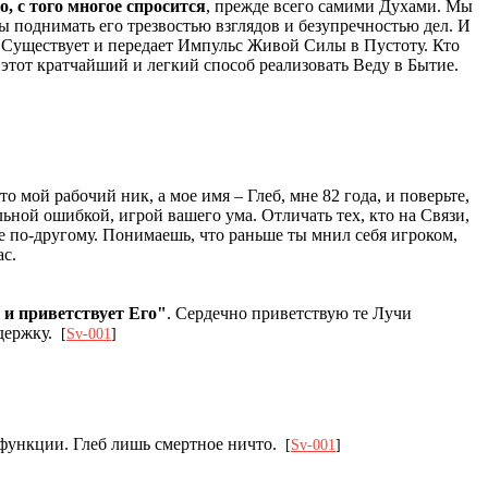
о, с того многое спросится
, прежде всего самими Духами. Мы
 поднимать его трезвостью взглядов и безупречностью дел. И
но Существует и передает Импульс Живой Силы в Пустоту. Кто
этот кратчайший и легкий способ реализовать Веду в Бытие.
о мой рабочий ник, а мое имя – Глеб, мне 82 года, и поверьте,
ьной ошибкой, игрой вашего ума. Отличать тех, кто на Связи,
е по-другому. Понимаешь, что раньше ты мнил себя игроком,
ас.
и приветствует Его"
. Сердечно приветствую те Лучи
ддержку.
[
Sv-001
]
й функции. Глеб лишь смертное ничто.
[
Sv-001
]