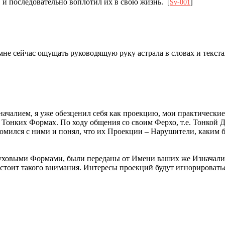
ы, и последовательно воплотил их в свою жизнь.
[
Sv-001
]
мне сейчас ощущать руководящую руку астрала в словах и текста
значалием, я уже обезценил себя как проекцию, мои практически
онких Формах. По ходу общения со своим Ферхо, т.е. Тонкой Д
акомился с ними и понял, что их Проекции – Нарушители, каким б
овыми Формами, были переданы от Имени ваших же Изначалий, э
стоит такого внимания. Интересы проекций будут игнорироваться