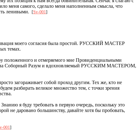
му Их позиция к нам всегда обвинительная. Сейчас я слагаю с
ирило меня самого, сделало меня наполненным смысла, что
быть ленивыми.
[
Sv-001
]
 Мотивация моего согласия была простой. РУССКИЙ МАСТЕР
ых темах.
 меру положенного и отмеряемого мне Провиденциальными
аясь на Соборный Разум и вдохновляемый РУССКИМ МАСТЕРОМ,
просто загораживает собой проход другим. Тех же, кто не
будем разбирать великое множество тем, с точки зрения
ства.
Знанию я буду требовать в первую очередь, поскольку это
ой не даровано большинству, давайте хотя бы пробовать,
v-001
]