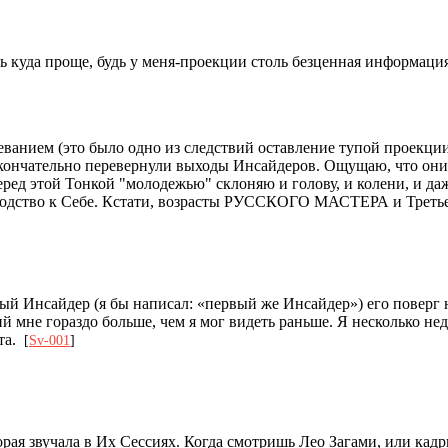
ть куда проще, будь у меня-проекции столь безценная информаци
еванием (это было одно из следствий оставление тупой проекции)
окончательно перевернули выходы Инсайдеров. Ощущаю, что они м
перед этой Тонкой "молодежью" склоняю и голову, и колени, и д
уководство к Себе. Кстати, возрасты РУССКОГО МАСТЕРА и Трет
й Инсайдер (я бы написал: «первый же Инсайдер») его поверг н
ий мне гораздо больше, чем я мог видеть раньше. Я несколько н
та.
[
Sv-001
]
орая звучала в Их Сессиях. Когда смотришь Лео Загами, или кад