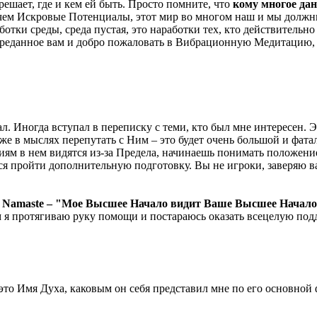
ешает, где и кем ей быть. Просто помните, что
кому многое дан
 чем Искровые Потенциалы, этот мир во многом наш и мы должны
ботки среды, среда пустая, это наработки тех, кто действитель
 переданное вам и добро пожаловать в Вибрационную Медитацию, 
. Иногда вступал в переписку с теми, кто был мне интересен. Эт
же в мыслях перепутать с Ним – это будет очень большой и фатал
тиям в нем видятся из-за Предела, начинаешь понимать положени
ся пройти дополнительную подготовку. Вы не игроки, заверяю в
 Namaste – "Мое Высшее Начало видит Ваше Высшее Начало 
м я протягиваю руку помощи и постараюсь оказать всецелую по
 это Имя Духа, каковым он себя представил мне по его основно