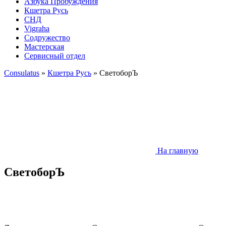
Азбука Пробуждения
Кшетра Русь
СНД
Vigraha
Содружество
Мастерская
Сервисный отдел
Consulatus
»
Кшетра Русь
» СветоборЪ
На главную
СветоборЪ