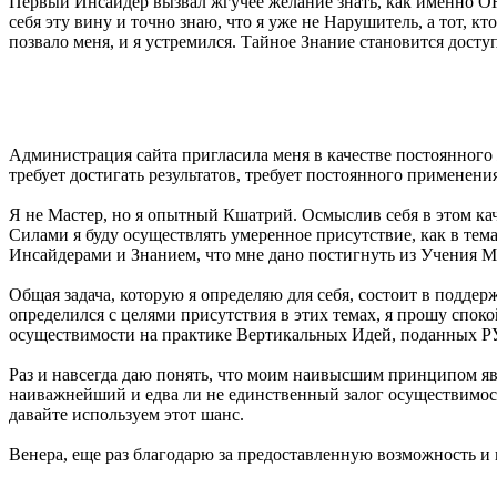
Первый Инсайдер вызвал жгучее желание знать, как именно ОНИ
себя эту вину и точно знаю, что я уже не Нарушитель, а тот, к
позвало меня, и я устремился. Тайное Знание становится дост
Администрация сайта пригласила меня в качестве постоянного
требует достигать результатов, требует постоянного примене
Я не Мастер, но я опытный Кшатрий. Осмыслив себя в этом ка
Силами я буду осуществлять умеренное присутствие, как в
Инсайдерами и Знанием, что мне дано постигнуть из Учения М
Общая задача, которую я определяю для себя, состоит в поддерж
определился с целями присутствия в этих темах, я прошу споко
осуществимости на практике Вертикальных Идей, поданных
Раз и навсегда даю понять, что моим наивысшим принципом явл
наиважнейший и едва ли не единственный залог осуществимост
давайте используем этот шанс.
Венера, еще раз благодарю за предоставленную возможность и 