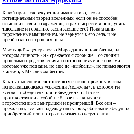
Какой прок человеку от понимания того, что он –
потенциальный творец вселенных, если он не способен
остановить свои раздражение, страх и агрессивность, унять
тщеславие и гордыню, распирающие его? Пока знания,
порождённые мышлением, не вернутся в его дела, и не
преобразят его, грош им цена.
Мыслящий – центр своего Мироздания и поле битвы, на
котором личность-«Я» сражается с собой же – со своими
прошлыми представлениями и отношениями и с новыми,
которые уже познаны, но ещё не «выбраны», не применяются
в жизни, в Мыслимом-бытии.
Как ты нынешний соотносишься с тобой прежним в этом
непрекращающемся «сражении Арджуны», в котором ты
всегда – победитель или побеждённый? В этом
противостоянии с собой не бывает главных или
второстепенных выигрышей и проигрышей. Все они –
преходящи, все таят надежду или угрозу, обетование будущих
приобретений или потерь и неизменно ведут к ним.