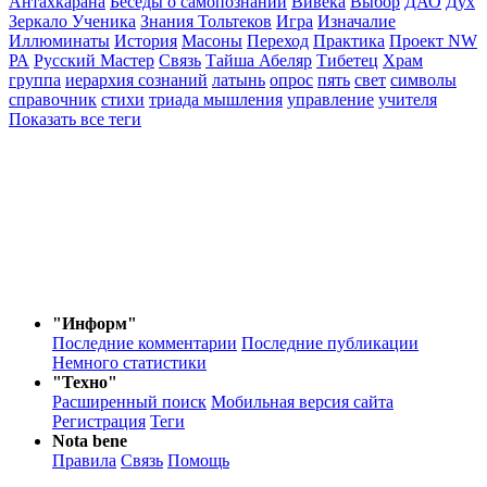
Антахкарана
Беседы о самопознании
Вивека
Выбор
ДАО
Дух
Зеркало Ученика
Знания Тольтеков
Игра
Изначалие
Иллюминаты
История
Масоны
Переход
Практика
Проект NW
РА
Русский Мастер
Связь
Тайша Абеляр
Тибетец
Храм
группа
иерархия сознаний
латынь
опрос
пять
свет
символы
справочник
стихи
триада мышления
управление
учителя
Показать все теги
"Информ"
Последние комментарии
Последние публикации
Немного статистики
"Техно"
Расширенный поиск
Мобильная версия сайта
Регистрация
Теги
Nota bene
Правила
Связь
Помощь