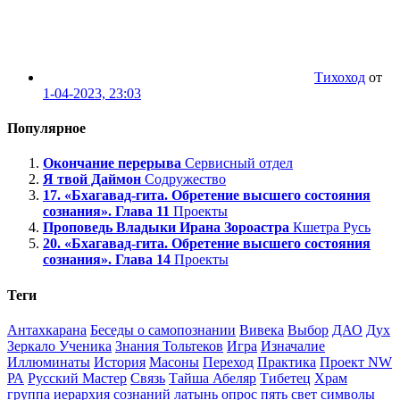
Тихоход
от
1-04-2023, 23:03
Популярное
Окончание перерыва
Сервисный отдел
Я твой Даймон
Содружество
17. «Бхагавад-гита. Обретение высшего состояния
сознания». Глава 11
Проекты
Проповедь Владыки Ирана Зороастра
Кшетра Русь
20. «Бхагавад-гита. Обретение высшего состояния
сознания». Глава 14
Проекты
Теги
Антахкарана
Беседы о самопознании
Вивека
Выбор
ДАО
Дух
Зеркало Ученика
Знания Тольтеков
Игра
Изначалие
Иллюминаты
История
Масоны
Переход
Практика
Проект NW
РА
Русский Мастер
Связь
Тайша Абеляр
Тибетец
Храм
группа
иерархия сознаний
латынь
опрос
пять
свет
символы